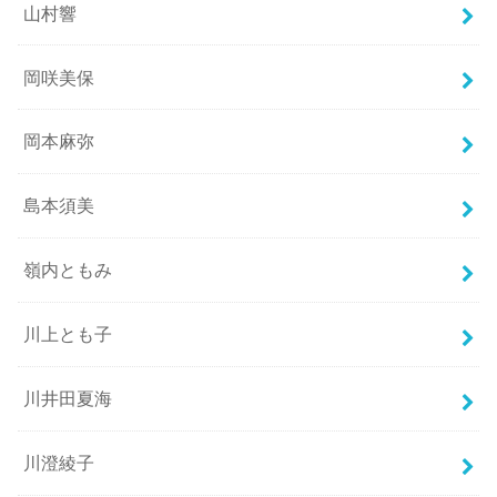
山村響
岡咲美保
岡本麻弥
島本須美
嶺内ともみ
川上とも子
川井田夏海
川澄綾子