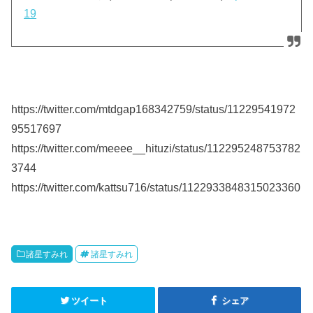
19
https://twitter.com/mtdgap168342759/status/11229541972
95517697
https://twitter.com/meeee__hituzi/status/112295248753782
3744
https://twitter.com/kattsu716/status/1122933848315023360
諸星すみれ
諸星すみれ
ツイート
シェア