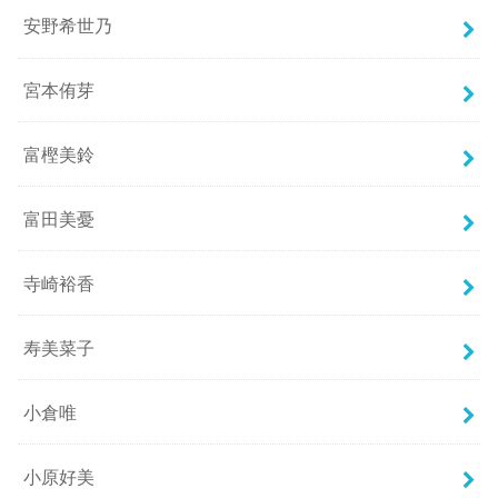
安野希世乃
宮本侑芽
富樫美鈴
富田美憂
寺崎裕香
寿美菜子
小倉唯
小原好美