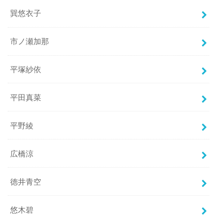
巽悠衣子
市ノ瀬加那
平塚紗依
平田真菜
平野綾
広橋涼
徳井青空
悠木碧