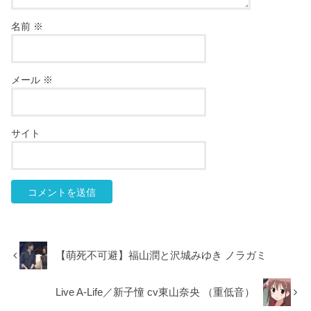
名前
※
メール
※
サイト
【萌死不可避】福山潤と沢城みゆき ノラガミ
Live A-Life／新子憧 cv東山奈央 （重低音）