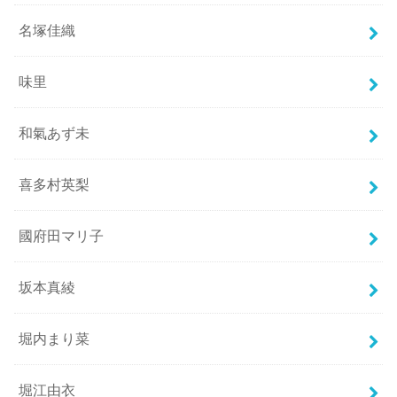
名塚佳織
味里
和氣あず未
喜多村英梨
國府田マリ子
坂本真綾
堀内まり菜
堀江由衣