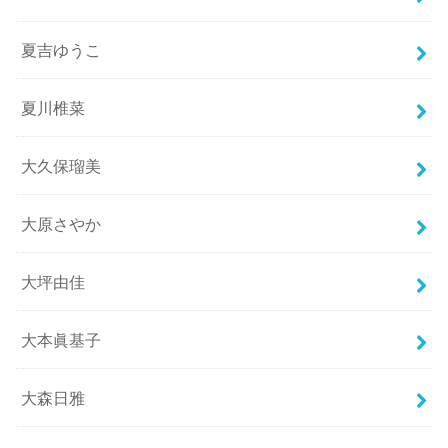
夏吉ゆうこ
夏川椎菜
大久保瑠美
大原さやか
大坪由佳
大本眞基子
大森日雅