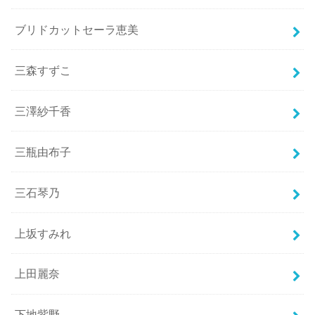
ブリドカットセーラ恵美
三森すずこ
三澤紗千香
三瓶由布子
三石琴乃
上坂すみれ
上田麗奈
下地紫野