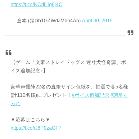
https://t.co/NCdlHg8j4C
— 倉本 (@zib1GZWdJMbp4Ao)
April 30, 2019
【ゲーム「文豪ストレイドッグス 迷ヰ犬怪奇譚」ボ
イス追加記念♪】
豪華声優陣22名の直筆サイン色紙を、抽選で各5名様
(計110名様)にプレゼント！
#ボイス追加記念
#諸星す
みれ
▼応募はこちら▼
https://t.co/iJ8P9zaGF7