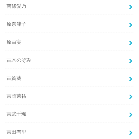
南條愛乃
原奈津子
原由実
古木のぞみ
古賀葵
吉岡茉祐
吉武千颯
吉田有里