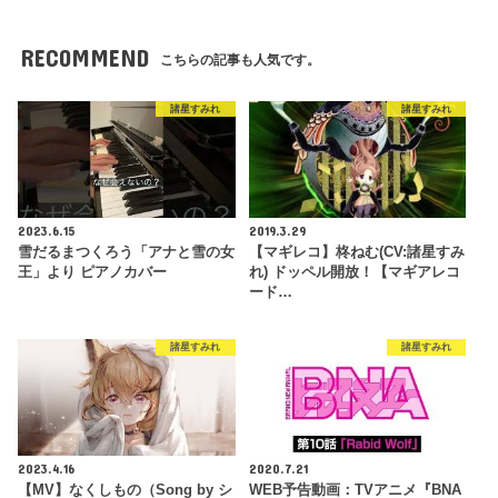
RECOMMEND
こちらの記事も人気です。
諸星すみれ
諸星すみれ
2023.6.15
2019.3.29
雪だるまつくろう「アナと雪の女
【マギレコ】柊ねむ(CV:諸星すみ
王」より ピアノカバー
れ) ドッペル開放！【マギアレコ
ード…
諸星すみれ
諸星すみれ
2023.4.16
2020.7.21
【MV】なくしもの（Song by シ
WEB予告動画：TVアニメ『BNA