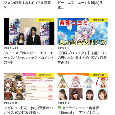
フォン(諸星すみれ)）(フル音源
ビー・エヌ・エー』6/10(水)放
V…
送…
諸星すみれ
諸星すみれ
2020.4.21
2019.2.6
TVアニメ『BNA ビー・エヌ・エ
【白猫プロジェクト】茶熊コヨミ
ー』スペシャルキャストコメント
の思い出1～6 まとめ（CV：諸星
第2弾
すみれ）
諸星すみれ
諸星すみれ
2024.9.13
2021.2.2
マギレコ - 灯花・ねむ (聖夜ver.)
セーラームーン：劇場版
ボイス (CV.釘宮 理恵・…
「Eternal」 アマゾネス…