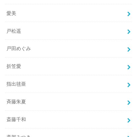
愛美
戸松遥
戸田めぐみ
折笠愛
指出毬亜
斉藤朱夏
斎藤千和