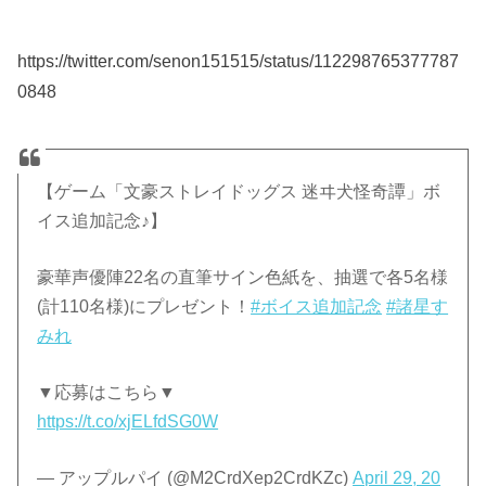
https://twitter.com/senon151515/status/112298765377787
0848
【ゲーム「文豪ストレイドッグス 迷ヰ犬怪奇譚」ボ
イス追加記念♪】
豪華声優陣22名の直筆サイン色紙を、抽選で各5名様
(計110名様)にプレゼント！
#ボイス追加記念
#諸星す
みれ
▼応募はこちら▼
https://t.co/xjELfdSG0W
— アップルパイ (@M2CrdXep2CrdKZc)
April 29, 20