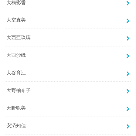
大橋彩香
大空直美
大西亜玖璃
大西沙織
大谷育江
大野柚布子
天野聡美
安済知佳