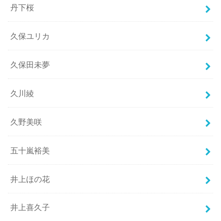
丹下桜
久保ユリカ
久保田未夢
久川綾
久野美咲
五十嵐裕美
井上ほの花
井上喜久子