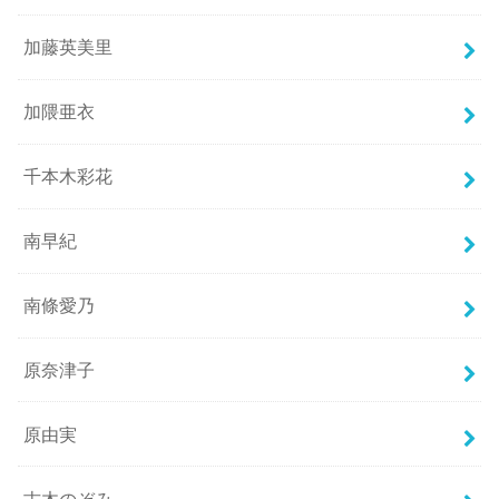
加藤英美里
加隈亜衣
千本木彩花
南早紀
南條愛乃
原奈津子
原由実
古木のぞみ