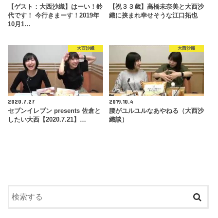
【ゲスト：大西沙織】はーい！鈴
【祝３３歳】高橋未奈美と大西沙
代です！ 今行きまーす！2019年
織に挟まれ幸せそうな江口拓也
10月1…
大西沙織
大西沙織
2020.7.27
2019.10.4
セブンイレブン presents 佐倉と
腰がユルユルなあやねる（大西沙
したい大西【2020.7.21】…
織談）