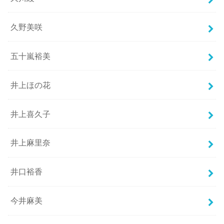
久野美咲
五十嵐裕美
井上ほの花
井上喜久子
井上麻里奈
井口裕香
今井麻美