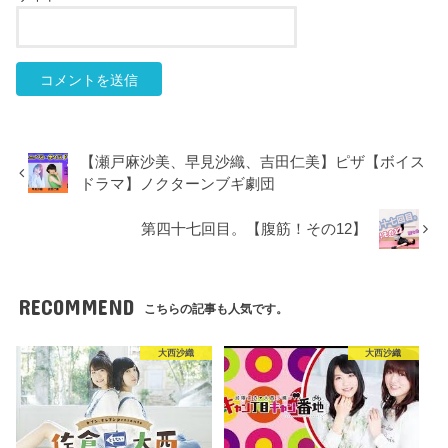
【瀬戸麻沙美、早見沙織、吉田仁美】ピザ【ボイス
ドラマ】ノクターンブギ劇団
第四十七回目。【腹筋！その12】
RECOMMEND
こちらの記事も人気です。
大西沙織
大西沙織