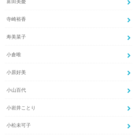
富田美憂
寺崎裕香
寿美菜子
小倉唯
小原好美
小山百代
小岩井ことり
小松未可子