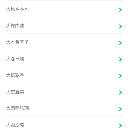
大原さやか
大坪由佳
大本眞基子
大森日雅
大橋彩香
大空直美
大西亜玖璃
大西沙織