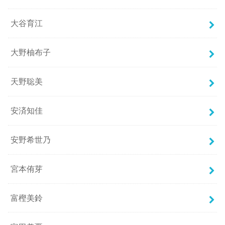
大谷育江
大野柚布子
天野聡美
安済知佳
安野希世乃
宮本侑芽
富樫美鈴