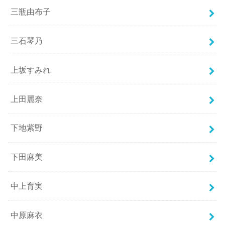
三瓶由布子
三石琴乃
上坂すみれ
上田麗奈
下地紫野
下田麻美
中上育実
中原麻衣