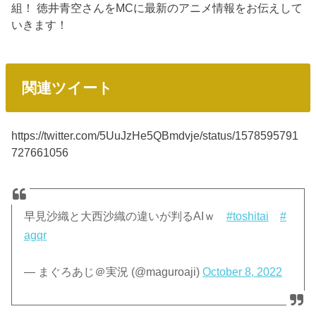
組！ 徳井青空さんをMCに最新のアニメ情報をお伝えして
いきます！
関連ツイート
https://twitter.com/5UuJzHe5QBmdvje/status/1578595791
727661056
早見沙織と大西沙織の違いが判るAIｗ
#toshitai
#
agqr
— まぐろあじ＠実況 (@maguroaji)
October 8, 2022