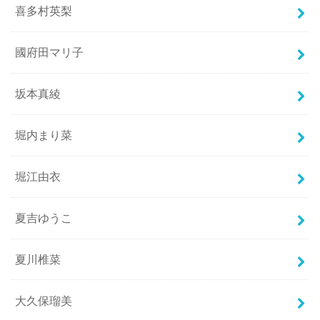
喜多村英梨
國府田マリ子
坂本真綾
堀内まり菜
堀江由衣
夏吉ゆうこ
夏川椎菜
大久保瑠美