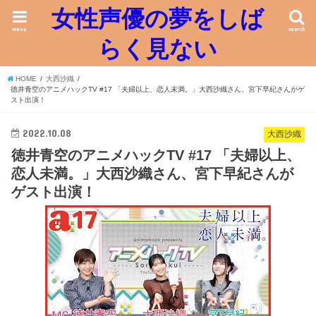
女性声優の夢をしば
menu
search
らく見ない
HOME
大西沙織
徳井青空のアニメハックTV #17 「夫婦以上、恋人未満。」大西沙織さん、宮下早紀さんがゲ
スト出演！
2022.10.08
大西沙織
徳井青空のアニメハックTV #17 「夫婦以上、
恋人未満。」大西沙織さん、宮下早紀さんが
ゲスト出演！