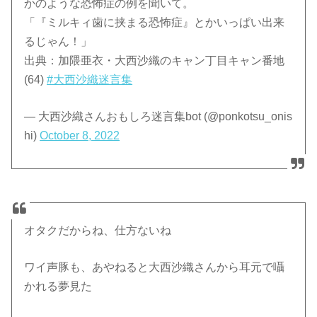
かのような恐怖症の例を聞いて。
「『ミルキィ歯に挟まる恐怖症』とかいっぱい出来
るじゃん！」
出典：加隈亜衣・大西沙織のキャン丁目キャン番地
(64)
#大西沙織迷言集
— 大西沙織さんおもしろ迷言集bot (@ponkotsu_onis
hi)
October 8, 2022
オタクだからね、仕方ないね
ワイ声豚も、あやねると大西沙織さんから耳元で囁
かれる夢見た