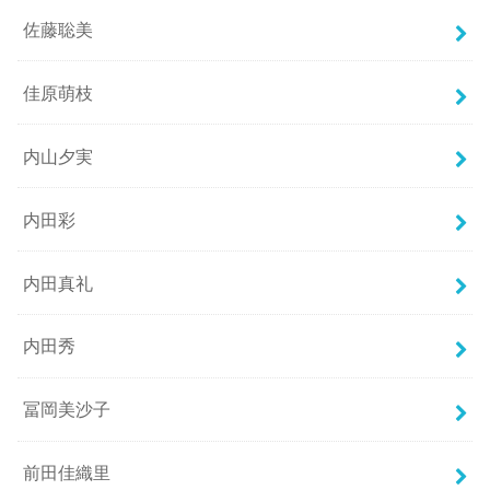
佐藤聡美
佳原萌枝
内山夕実
内田彩
内田真礼
内田秀
冨岡美沙子
前田佳織里