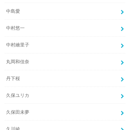
中島愛
中村悠一
中村繪里子
丸岡和佳奈
丹下桜
久保ユリカ
久保田未夢
久川綾