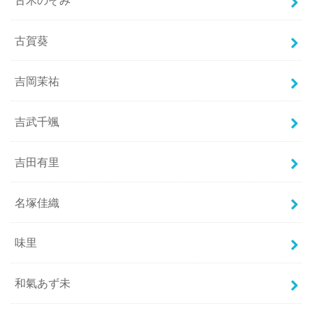
古賀葵
吉岡茉祐
吉武千颯
吉田有里
名塚佳織
味里
和氣あず未