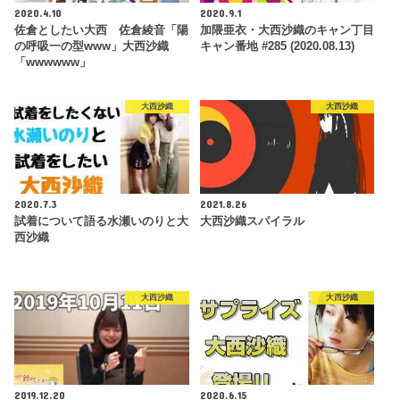
2020.4.10
2020.9.1
佐倉としたい大西 佐倉綾音「陽
加隈亜衣・大西沙織のキャン丁目
の呼吸一の型www」大西沙織
キャン番地 #285 (2020.08.13)
「wwwwww」
大西沙織
大西沙織
2020.7.3
2021.8.26
試着について語る水瀬いのりと大
大西沙織スパイラル
西沙織
大西沙織
大西沙織
2019.12.20
2020.6.15