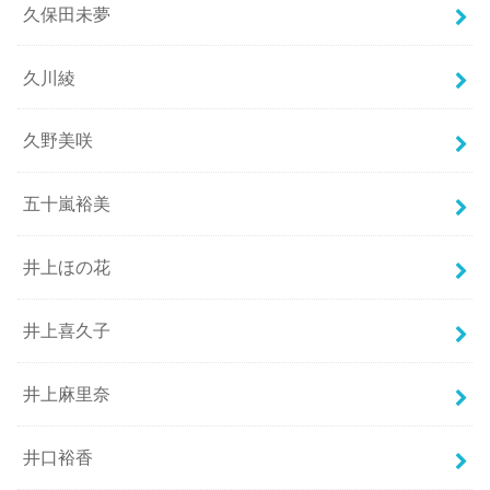
久保田未夢
久川綾
久野美咲
五十嵐裕美
井上ほの花
井上喜久子
井上麻里奈
井口裕香