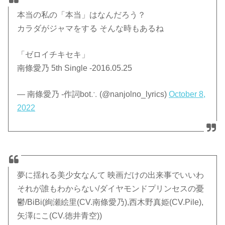
本当の私の「本当」はなんだろう？
カラダがジャマをする そんな時もあるね
「ゼロイチキセキ」
南條愛乃 5th Single -2016.05.25
— 南條愛乃 -作詞bot∴ (@nanjolno_lyrics)
October 8,
2022
夢に揺れる美少女なんて 映画だけの出来事でいいわ
それが誰もわからない/ダイヤモンドプリンセスの憂
鬱/BiBi(絢瀬絵里(CV.南條愛乃),西木野真姫(CV.Pile),
矢澤にこ(CV.徳井青空))