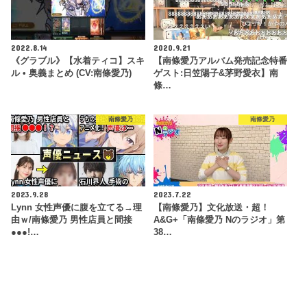
2022.8.14
2020.9.21
《グラブル》【水着ティコ】スキ
【南條愛乃アルバム発売記念特番
ル • 奥義まとめ (CV:南條愛乃)
ゲスト:日笠陽子&茅野愛衣】南
條…
南條愛乃
南條愛乃
2023.9.28
2023.7.22
Lynn 女性声優に腹を立てる→理
【南條愛乃】文化放送・超！
由ｗ/南條愛乃 男性店員と間接
A&G+「南條愛乃 Nのラジオ」第
●●●!…
38…