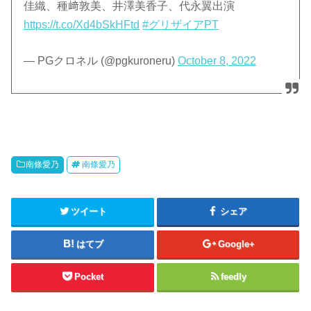
佳織、種﨑敦美、井澤美香子、代永翼出演
https://t.co/Xd4bSkHFtd
#グリザイアPT
— PGクロネル (@pgkuroneru)
October 8, 2022
南條愛乃
南條愛乃
ツイート
シェア
はてブ
Google+
Pocket
feedly