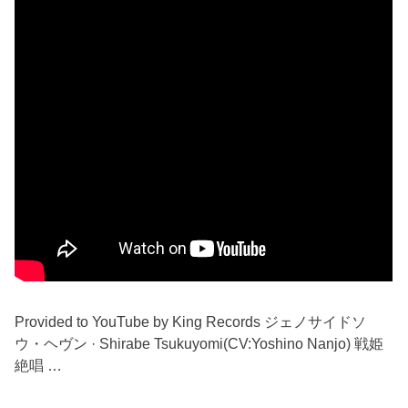
Provided to YouTube by King Records ジェノサイドソ
ウ・ヘヴン · Shirabe Tsukuyomi(CV:Yoshino Nanjo) 戦姫
絶唱 …