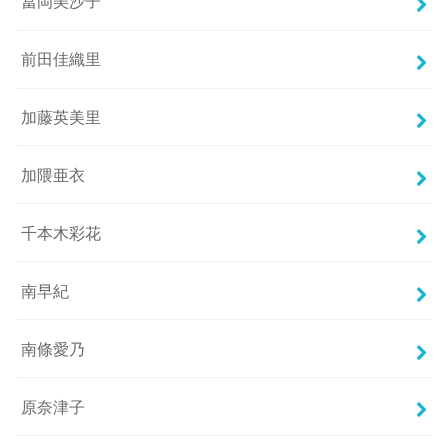
冨岡美沙子
前田佳織里
加藤英美里
加隈亜衣
千本木彩花
南早紀
南條愛乃
原奈津子