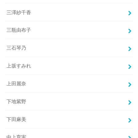
三澤紗千香
三瓶由布子
三石琴乃
上坂すみれ
上田麗奈
下地紫野
下田麻美
中上育実