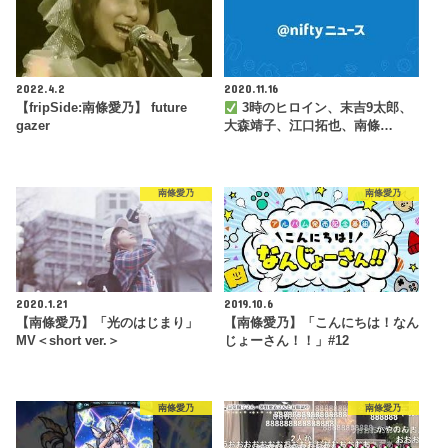
2022.4.2
2020.11.16
【fripSide:南條愛乃】 future
3時のヒロイン、末吉9太郎、
gazer
大森靖子、江口拓也、南條…
南條愛乃
南條愛乃
2020.1.21
2019.10.6
【南條愛乃】「光のはじまり」
【南條愛乃】「こんにちは！なん
MV＜short ver.＞
じょーさん！！」#12
南條愛乃
南條愛乃