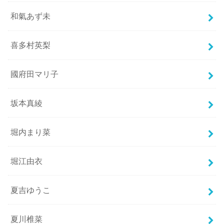
和氣あず未
喜多村英梨
國府田マリ子
坂本真綾
堀内まり菜
堀江由衣
夏吉ゆうこ
夏川椎菜