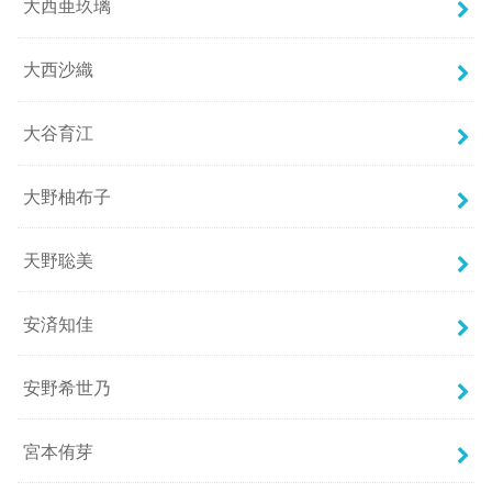
大西亜玖璃
大西沙織
大谷育江
大野柚布子
天野聡美
安済知佳
安野希世乃
宮本侑芽