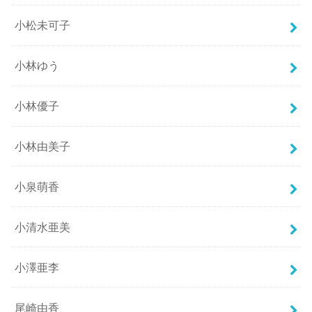
小松未可子
小林ゆう
小林優子
小林由美子
小泉萌香
小清水亜美
小澤亜李
尾崎由香