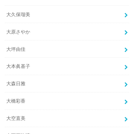
大久保瑠美
大原さやか
大坪由佳
大本眞基子
大森日雅
大橋彩香
大空直美