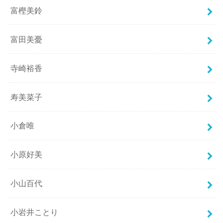
富樫美鈴
富田美憂
寺崎裕香
寿美菜子
小倉唯
小原好美
小山百代
小岩井ことり