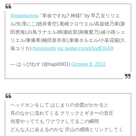
#nowplaying
: "革命ですね? 神様!" by 早乙女リリエ
ル/矢澤にこ(徳井青空),竜崎クロウエル/高坂穂乃果(新
田恵海),白鳥ラナエル/絢瀬絵里(南條愛乃),綾小路シェ
リエル/東條希(楠田亜衣奈),東條ネルエル/小泉花陽(久
保ユリカ)
#songsinfo
pic.twitter.com/s5qdE6l43t
— はっぴねす (@hapi0001)
October 8, 2022
ヘッドホンをして はじまりの合図がかかると
耳のなかに流れてくる クリックとギターの音圧
何度やってても ワクワクしてるこの瞬間
どんな人に会えるのかな 沢山の感情とリンクしてく