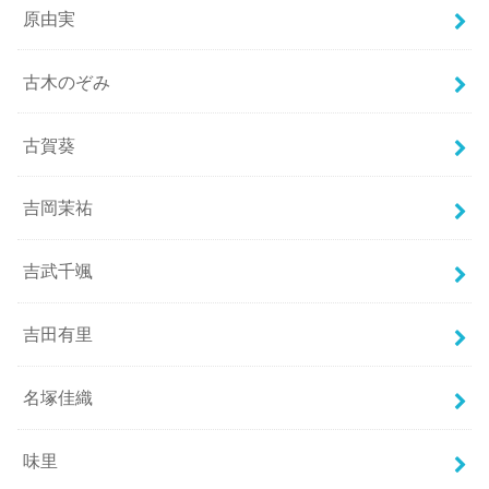
原由実
古木のぞみ
古賀葵
吉岡茉祐
吉武千颯
吉田有里
名塚佳織
味里