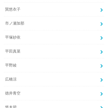
巽悠衣子
市ノ瀬加那
平塚紗依
平田真菜
平野綾
広橋涼
徳井青空
悠木碧