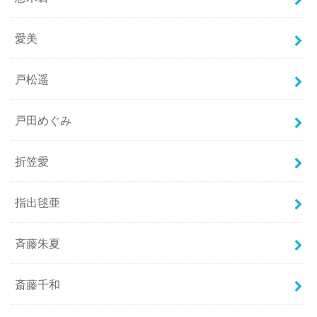
愛美
戸松遥
戸田めぐみ
折笠愛
指出毬亜
斉藤朱夏
斎藤千和