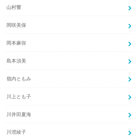
山村響
岡咲美保
岡本麻弥
島本須美
嶺内ともみ
川上とも子
川井田夏海
川澄綾子