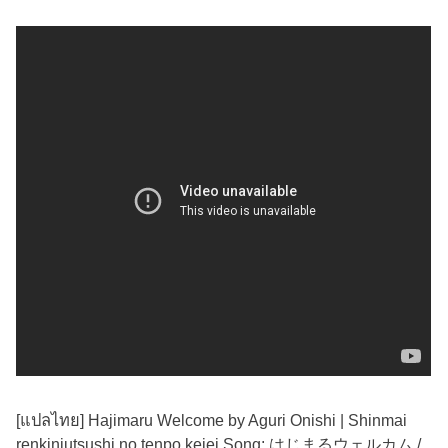
[แปลไทย] Hajimaru Welcome by Aguri Onishi | Shinmai
renkinjutsushi no tenpo keiei Song: はじまるウェルカム /