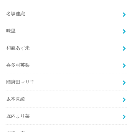
名塚佳織
味里
和氣あず未
喜多村英梨
國府田マリ子
坂本真綾
堀内まり菜