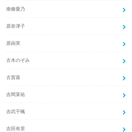
南條愛乃
原奈津子
原由実
古木のぞみ
古賀葵
吉岡茉祐
吉武千颯
吉田有里