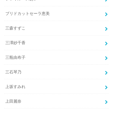
ブリドカットセーラ恵美
三森すずこ
三澤紗千香
三瓶由布子
三石琴乃
上坂すみれ
上田麗奈