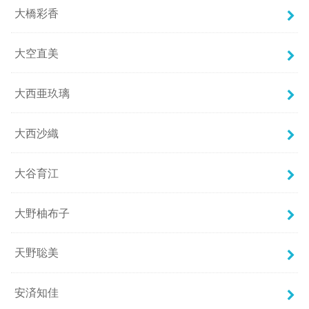
大橋彩香
大空直美
大西亜玖璃
大西沙織
大谷育江
大野柚布子
天野聡美
安済知佳