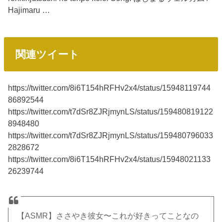
Hajimaru …
関連ツイート
https://twitter.com/8i6T154hRFHv2x4/status/15948119744
86892544
https://twitter.com/t7dSr8ZJRjmynLS/status/159480819122
8948480
https://twitter.com/t7dSr8ZJRjmynLS/status/159480796033
2828672
https://twitter.com/8i6T154hRFHv2x4/status/15948021133
26239744
【ASMR】ささやき彼女〜これが好きってことなの