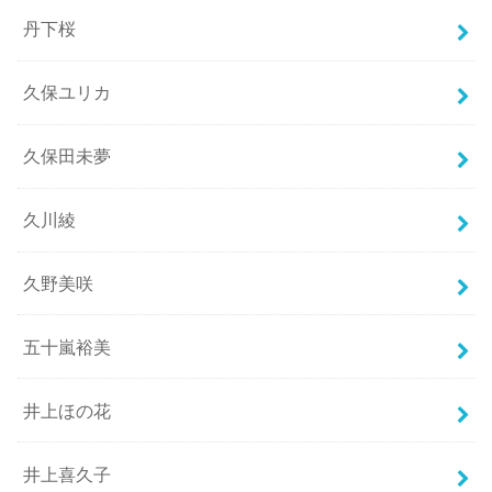
丹下桜
久保ユリカ
久保田未夢
久川綾
久野美咲
五十嵐裕美
井上ほの花
井上喜久子