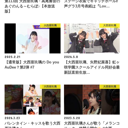
第113回 大西亜玖璃・高尾奏音の
ステージ衣装でキャッチボール⁉
あぐのんる～むらぼ♪【本放送
声グラ3月号表紙は『Lov…
版】
大西亜玖璃
大西亜玖璃
2025.2.21
2026.5.8
【通常版】大西亜玖璃の Do you
【大西亜玖璃、矢野妃菜喜】虹ヶ
AuDee？第2弾 #7
咲学園スクールアイドル同好会最
新話直前生放…
大西亜玖璃
大西亜玖璃
2026.3.23
2023.5.20
バレンタイン・キッスを歌う大西
大西亜玖璃さんが歌う「メランコ