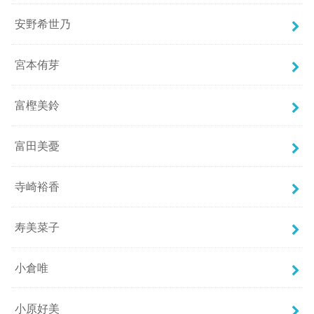
安野希世乃
宮本侑芽
富樫美鈴
富田美憂
寺崎裕香
寿美菜子
小倉唯
小原好美