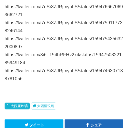
https://twitter.com/t7dSr8ZJRjmynLS/status/159476667069
3662721
https://twitter.com/t7dSr8ZJRjmynLS/status/159475911773
8246144
https://twitter.com/t7dSr8ZJRjmynLS/status/159475435632
2000897
https://twitter.com/8i6T154hRFHv2x4/status/15947503221
85949184
https://twitter.com/t7dSr8ZJRjmynLS/status/159474630718
8781056
大西亜玖璃
大西亜玖璃
ツイート
シェア