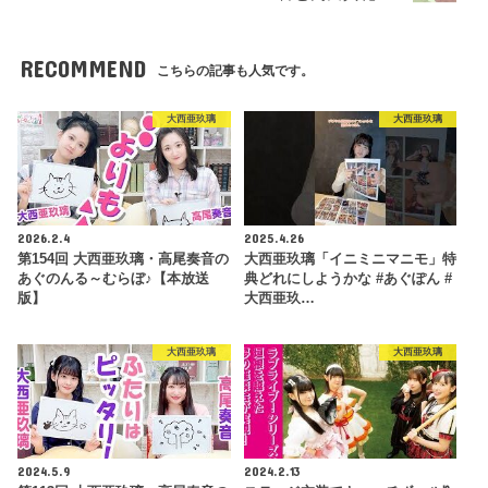
RECOMMEND
こちらの記事も人気です。
大西亜玖璃
大西亜玖璃
2026.2.4
2025.4.26
第154回 大西亜玖璃・高尾奏音の
大西亜玖璃「イニミニマニモ」特
あぐのんる～むらぼ♪【本放送
典どれにしようかな #あぐぽん #
版】
大西亜玖…
大西亜玖璃
大西亜玖璃
2024.5.9
2024.2.13