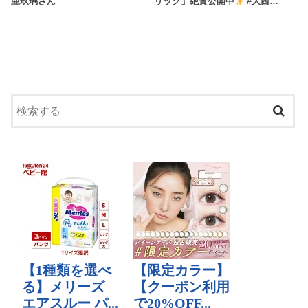
亜玖璃さん
リック」絶賛公開中
#大西…