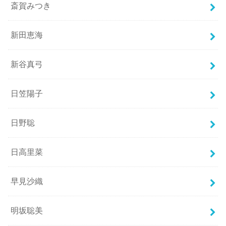
斎賀みつき
新田恵海
新谷真弓
日笠陽子
日野聡
日高里菜
早見沙織
明坂聡美