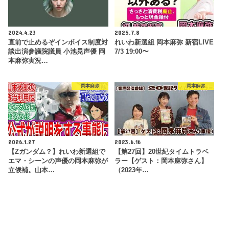
2024.4.23
2025.7.8
直前で止めるぞインボイス制度対
れいわ新選組 岡本麻弥 新宿LIVE
談出演参議院議員 小池晃声優 岡
7/3 19:00〜
本麻弥実況…
岡本麻弥
岡本麻弥
2026.1.27
2023.6.16
【Zガンダム？】れいわ新選組で
【第27回】20世紀タイムトラベ
エマ・シーンの声優の岡本麻弥が
ラー【ゲスト：岡本麻弥さん】
立候補。山本…
（2023年…