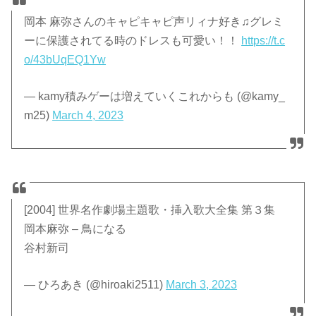
岡本 麻弥さんのキャピキャピ声リィナ好き♫グレミ
ーに保護されてる時のドレスも可愛い！！
https://t.c
o/43bUqEQ1Yw
— kamy積みゲーは増えていくこれからも (@kamy_
m25)
March 4, 2023
[2004] 世界名作劇場主題歌・挿入歌大全集 第３集
岡本麻弥 – 鳥になる
谷村新司
— ひろあき (@hiroaki2511)
March 3, 2023