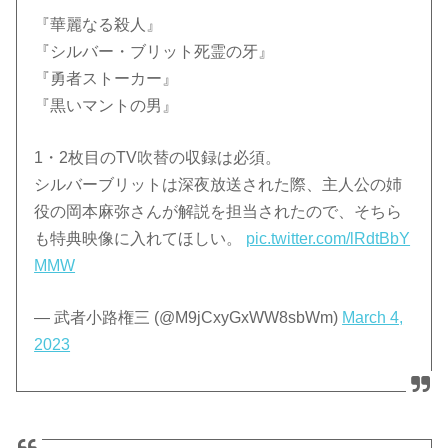
『華麗なる殺人』
『シルバー・ブリット死霊の牙』
『勇者ストーカー』
『黒いマントの男』
1・2枚目のTV吹替の収録は必須。
シルバーブリットは深夜放送された際、主人公の姉
役の岡本麻弥さんが解説を担当されたので、そちら
も特典映像に入れてほしい。
pic.twitter.com/lRdtBbY
MMW
— 武者小路権三 (@M9jCxyGxWW8sbWm)
March 4,
2023