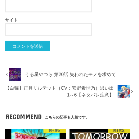
サイト
うる星やつら 第20話 失われたモノを求めて
【白猫】正月リルテット（CV：安野希世乃）思い出
1～6【ネタバレ注意】
RECOMMEND
こちらの記事も人気です。
岡本麻弥
岡本麻弥