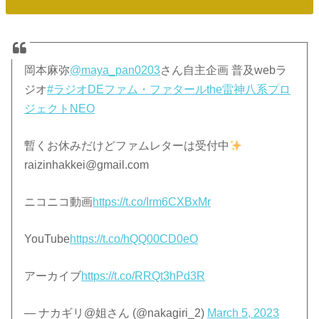
岡本麻弥
@maya_pan0203
さん自主企画 普及webラ
ジオ
#ラジオDEファム・ファタールthe雷神八系プロ
ジェクトNEO
暫くお休みだけどファムレターは受付中
raizinhakkei@gmail.com
ニコニコ動画
https://t.co/Irm6CXBxMr
YouTube
https://t.co/hQQ00CD0eO
アーカイブ
https://t.co/RRQt3hPd3R
— ナカギリ@姐さん (@nakagiri_2)
March 5, 2023