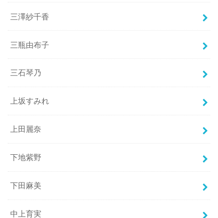
三澤紗千香
三瓶由布子
三石琴乃
上坂すみれ
上田麗奈
下地紫野
下田麻美
中上育実