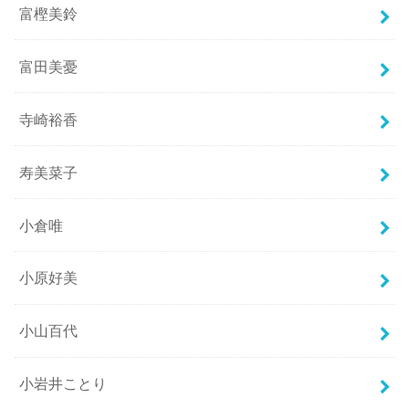
富樫美鈴
富田美憂
寺崎裕香
寿美菜子
小倉唯
小原好美
小山百代
小岩井ことり