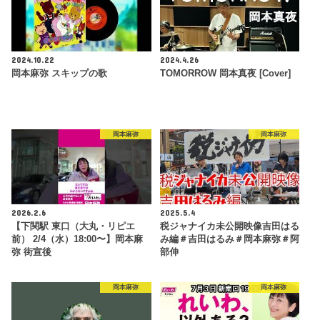
2024.10.22
2024.4.26
岡本麻弥 スキップの歌
TOMORROW 岡本真夜 [Cover]
岡本麻弥
岡本麻弥
2026.2.6
2025.5.4
【下関駅 東口（大丸・リピエ
税ジャナイカ未公開映像吉田はる
前） 2/4（水）18:00〜】岡本麻
み編＃吉田はるみ＃岡本麻弥＃阿
弥 街宣後
部伸
岡本麻弥
岡本麻弥