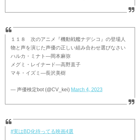
１１８ 次のアニメ『機動戦艦ナデシコ』の登場人
物と声を演じた声優の正しい組み合わせ選びなさい
ハルカ・ミナト—岡本麻弥
メグミ・レイナード—高野直子
マキ・イズミ—長沢美樹
— 声優検定bot (@CV_kei)
March 4, 2023
#実はBD化待ってる映画4選