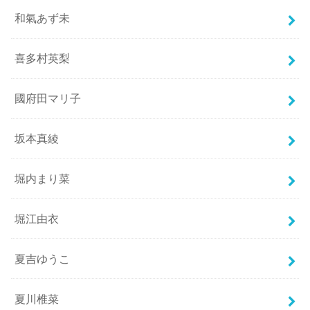
和氣あず未
喜多村英梨
國府田マリ子
坂本真綾
堀内まり菜
堀江由衣
夏吉ゆうこ
夏川椎菜