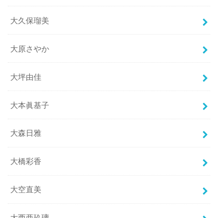
大久保瑠美
大原さやか
大坪由佳
大本眞基子
大森日雅
大橋彩香
大空直美
大西亜玖璃