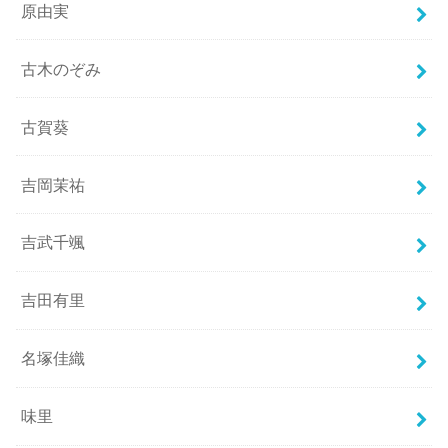
原由実
古木のぞみ
古賀葵
吉岡茉祐
吉武千颯
吉田有里
名塚佳織
味里