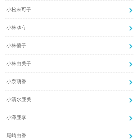
小松未可子
小林ゆう
小林優子
小林由美子
小泉萌香
小清水亜美
小澤亜李
尾崎由香