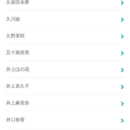
久保田未夢
久川綾
久野美咲
五十嵐裕美
井上ほの花
井上喜久子
井上麻里奈
井口裕香