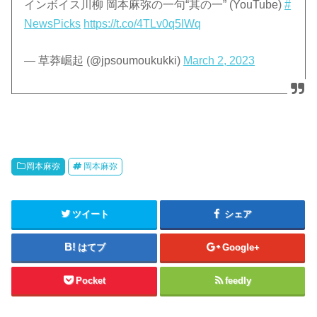
インボイス川柳 岡本麻弥の一句“其の一” (YouTube)
#
NewsPicks
https://t.co/4TLv0q5IWq
— 草莽崛起 (@jpsoumoukukki)
March 2, 2023
岡本麻弥
岡本麻弥
ツイート
シェア
はてブ
Google+
Pocket
feedly