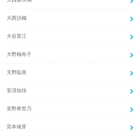
大西沙織
大谷育江
大野柚布子
天野聡美
安済知佳
安野希世乃
宮本侑芽