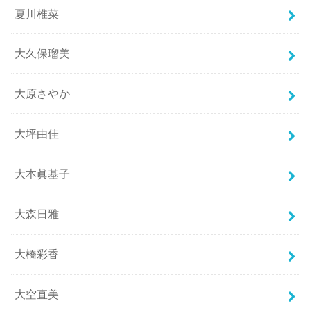
夏川椎菜
大久保瑠美
大原さやか
大坪由佳
大本眞基子
大森日雅
大橋彩香
大空直美