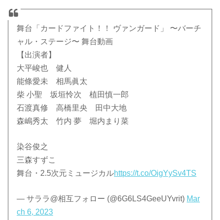
舞台「カードファイト！！ ヴァンガード」 〜バーチ
ャル・ステージ〜 舞台動画
【出演者】
大平峻也 健人
能條愛未 相馬眞太
柴 小聖 坂垣怜次 植田慎一郎
石渡真修 高橋里央 田中大地
森嶋秀太 竹内 夢 堀内まり菜
染谷俊之
三森すずこ
舞台・2.5次元ミュージカル
https://t.co/OigYySv4TS
— サララ@相互フォロー (@6G6LS4GeeUYvrit)
Mar
ch 6, 2023