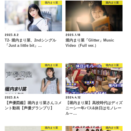
堀内まり菜
堀内まり菜
2023.8.2
2025.1.18
T2- 堀内まり菜、2ndシングル
堀内まり菜「Glitter」Music
「Just a little bit」…
Video（Full ver.）
堀内まり菜
堀内まり菜
2023.8.4
2024.4.12
【声優図鑑】堀内まり菜さんコメ
【堀内まり菜】高校時代はディズ
ント動画【声優グランプリ】
ニーシー年パス&休日はモノレー
ル～…
堀内まり菜
堀内まり菜