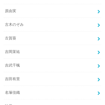
原由実
古木のぞみ
古賀葵
吉岡茉祐
吉武千颯
吉田有里
名塚佳織