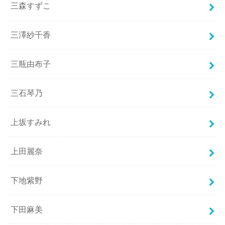
三森すずこ
三澤紗千香
三瓶由布子
三石琴乃
上坂すみれ
上田麗奈
下地紫野
下田麻美