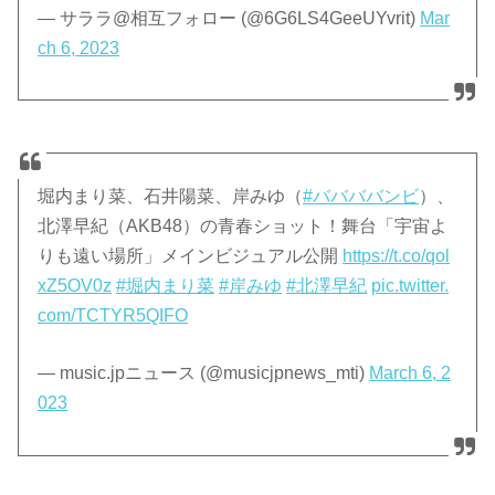
— サララ@相互フォロー (@6G6LS4GeeUYvrit)
Mar
ch 6, 2023
堀内まり菜、石井陽菜、岸みゆ（
#ババババンビ
）、
北澤早紀（AKB48）の青春ショット！舞台「宇宙よ
りも遠い場所」メインビジュアル公開
https://t.co/qol
xZ5OV0z
#堀内まり菜
#岸みゆ
#北澤早紀
pic.twitter.
com/TCTYR5QIFO
— music.jpニュース (@musicjpnews_mti)
March 6, 2
023