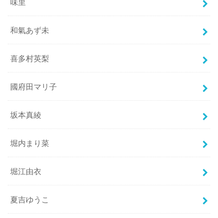
味里
和氣あず未
喜多村英梨
國府田マリ子
坂本真綾
堀内まり菜
堀江由衣
夏吉ゆうこ