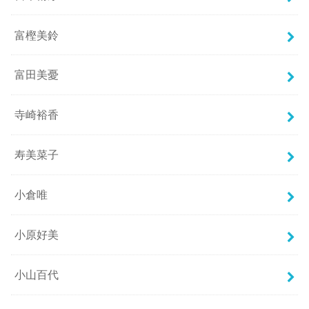
富樫美鈴
富田美憂
寺崎裕香
寿美菜子
小倉唯
小原好美
小山百代