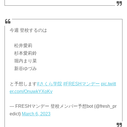
今週 登校するのは
松井愛莉
杉本愛莉鈴
堀内まり菜
新谷ゆづみ
と予想します
#さくら学院
#FRESHマンデー
pic.twitt
er.com/OnuwkYXoKv
— FRESHマンデー 登校メンバー予想bot (@fresh_pr
edict)
March 6, 2023