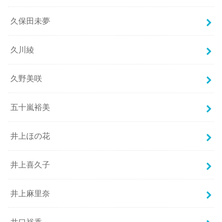
久保田未夢
久川綾
久野美咲
五十嵐裕美
井上ほの花
井上喜久子
井上麻里奈
井口裕香