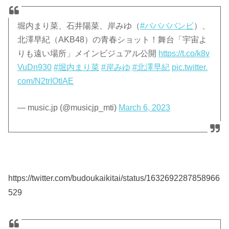
堀内まり菜、石井陽菜、岸みゆ（
#ババババンビ
）、
北澤早紀（AKB48）の青春ショット！舞台「宇宙よ
りも遠い場所」メインビジュアル公開
https://t.co/k8v
VuDn930
#堀内まり菜
#岸みゆ
#北澤早紀
pic.twitter.
com/N2trIOtlAE
— music.jp (@musicjp_mti)
March 6, 2023
https://twitter.com/budoukaikitai/status/1632692287858966
529