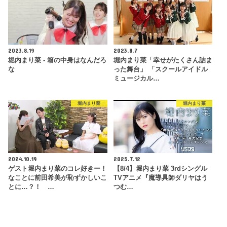
2023.8.19
2023.8.7
堀内まり菜 - 箱の中身はなんだろ
堀内まり菜「幸せがたくさん詰ま
な
った舞台」 「スクールアイドル
ミュージカル…
堀内まり菜
堀内まり菜
2024.10.19
2025.7.12
ゲスト堀内まり菜のコレ好きー！
【8/4】堀内まり菜 3rdシングル
なことに前田希美が恥ずかしいこ
TVアニメ『魔導具師ダリヤはう
とに…？！ …
つむ…