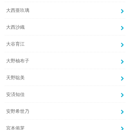
大西亜玖璃
大西沙織
大谷育江
大野柚布子
天野聡美
安済知佳
安野希世乃
宮本侑芽