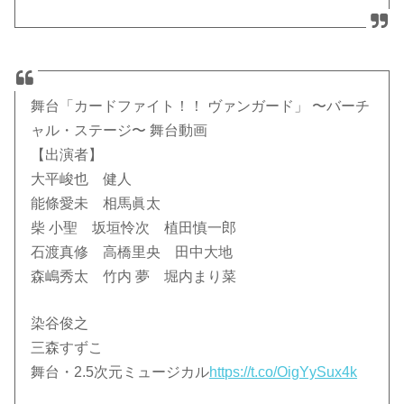
舞台「カードファイト！！ ヴァンガード」 〜バーチ
ャル・ステージ〜 舞台動画
【出演者】
大平峻也 健人
能條愛未 相馬眞太
柴 小聖 坂垣怜次 植田慎一郎
石渡真修 高橋里央 田中大地
森嶋秀太 竹内 夢 堀内まり菜
染谷俊之
三森すずこ
舞台・2.5次元ミュージカル
https://t.co/OigYySux4k