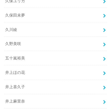
久保ユリカ
久保田未夢
久川綾
久野美咲
五十嵐裕美
井上ほの花
井上喜久子
井上麻里奈