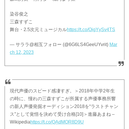
染谷俊之
三森すずこ
舞台・2.5次元ミュージカル
https://t.co/OigYySv4TS
— サララ@相互フォロー (@6G6LS4GeeUYvrit)
Mar
ch 12, 2023
現代声優のスピード感凄すぎ。＞2018年中学2年生
の時に、憧れの三森すずこが所属する声優事務所響
の新人声優発掘オーディション2018を“ラストチャン
ス”として覚悟を決めて受け合格[10]＞進藤あまね –
Wikipedia
https://t.co/QAdMOR8D9U