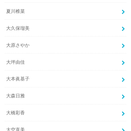
夏川椎菜
大久保瑠美
大原さやか
大坪由佳
大本眞基子
大森日雅
大橋彩香
大空直美