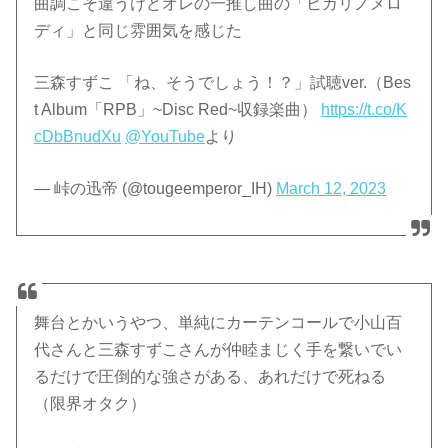
曲調こそ違うけどオレの一推し曲の「ヒカリノメロ
ディ」と同じ雰囲気を感じた
三森すずこ 「ね、そうでしょう！？」試聴ver.（Bes
t Album「RPB」~Disc Red~収録楽曲）
https://t.co/K
cDbBnudXu
@YouTube
より
— 峠の迅帝 (@tougeemperor_IH)
March 12, 2023
舞台とかいうやつ、単純にカーテンコールで小山百
代さんと三森すずこさんが仲睦まじく手を繋いでい
るだけで圧倒的な強さがある、あれだけで死ねる
（限界オタク）