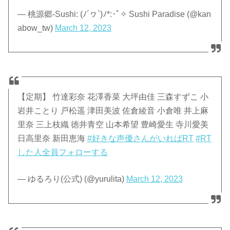
— 桃源郷-Sushi: (ﾉ´ヮ`)ﾉ*:･ﾟ✧ Sushi Paradise (@kan
abow_tw)
March 12, 2023
【定期】 竹達彩奈 花澤香菜 大坪由佳 三森すずこ 小
岩井ことり 戸松遥 津田美波 佐倉綾音 小倉唯 井上麻
里奈 三上枝織 徳井青空 山本希望 豊崎愛生 寺川愛美
日高里奈 新田恵海
#好きな声優さんがいればRT
#RT
した人全員フォローする
— ゆるろり(公式) (@yurulita)
March 12, 2023