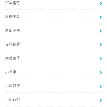
宮本侑芽
富樫美鈴
富田美憂
寺崎裕香
寿美菜子
小倉唯
小原好美
小山百代