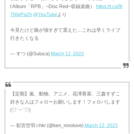
t Album「RPB」~Disc Red~収録楽曲）
https://t.co/9t
7NlpPqZh
@YouTube
より
今見たけど曲が強すぎて震えた…これは早くライブ
行きたくなる
— すつ (@Sutuca)
March 12, 2023
【定期】嵐、動物、アニメ、花澤香菜、三森すずこ
好きな人はフォローお願いします！フォロバします
(♡˙︶˙♡)
— 彩宮空羽✩hkr (@ken_ninolove)
March 12, 2023