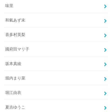
味里
和氣あず未
喜多村英梨
國府田マリ子
坂本真綾
堀内まり菜
堀江由衣
夏吉ゆうこ