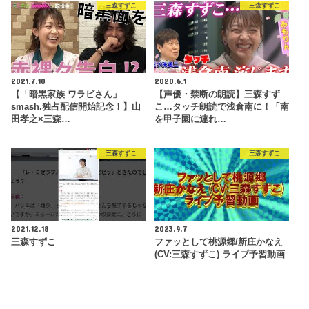
三森すずこ
三森すずこ
2021.7.10
2020.6.1
【「暗黒家族 ワラビさん」
【声優・禁断の朗読】三森すず
smash.独占配信開始記念！】山
こ…タッチ朗読で浅倉南に！「南
田孝之×三森…
を甲子園に連れ…
三森すずこ
三森すずこ
2021.12.18
2023.9.7
三森すずこ
ファッとして桃源郷/新庄かなえ
(CV:三森すずこ) ライブ予習動画