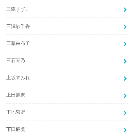
三森すずこ
三澤紗千香
三瓶由布子
三石琴乃
上坂すみれ
上田麗奈
下地紫野
下田麻美