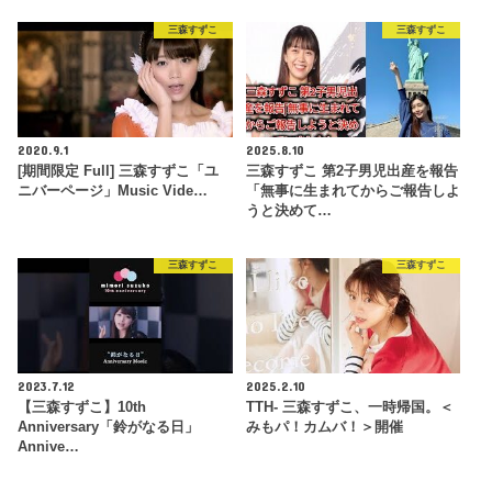
三森すずこ
三森すずこ
2020.9.1
2025.8.10
[期間限定 Full] 三森すずこ「ユ
三森すずこ 第2子男児出産を報告
ニバーページ」Music Vide…
「無事に生まれてからご報告しよ
うと決めて…
三森すずこ
三森すずこ
2023.7.12
2025.2.10
【三森すずこ】10th
TTH- 三森すずこ、一時帰国。＜
Anniversary「鈴がなる日」
みもパ！カムバ！＞開催
Annive…