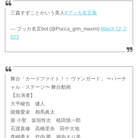
三森すずことかいう美人
#プッカ名言集
— プッカ名言bot (@Pucca_grm_maxim)
March 12, 2
023
舞台「カードファイト！！ ヴァンガード」 〜バーチ
ャル・ステージ〜 舞台動画
【出演者】
大平峻也 健人
能條愛未 相馬眞太
柴 小聖 坂垣怜次 植田慎一郎
石渡真修 高橋里央 田中大地
森嶋秀太 竹内 夢 堀内まり菜