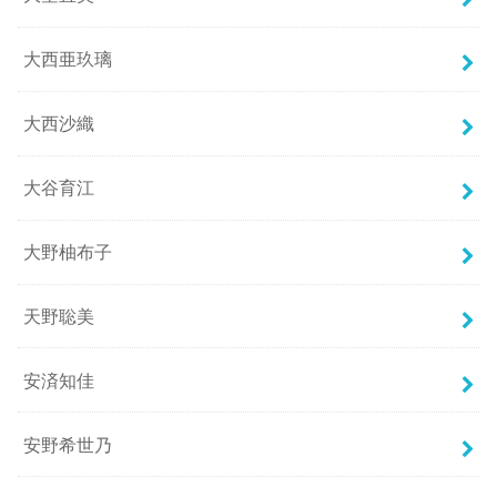
大西亜玖璃
大西沙織
大谷育江
大野柚布子
天野聡美
安済知佳
安野希世乃