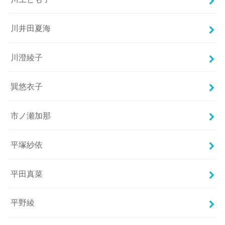
川井田夏海
川澄綾子
巽悠衣子
市ノ瀬加那
平塚紗依
平田真菜
平野綾