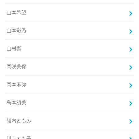
山本希望
山本彩乃
山村響
岡咲美保
岡本麻弥
島本須美
嶺内ともみ
川上とも子