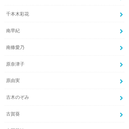
千本木彩花
南早紀
南條愛乃
原奈津子
原由実
古木のぞみ
古賀葵