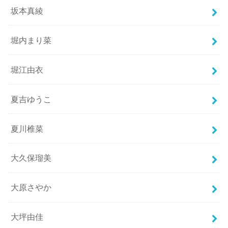
坂本真綾
堀内まり菜
堀江由衣
夏吉ゆうこ
夏川椎菜
大久保瑠美
大原さやか
大坪由佳