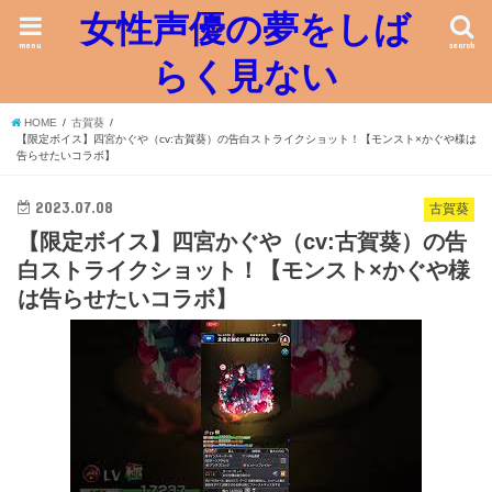
女性声優の夢をしば
menu
search
らく見ない
HOME
古賀葵
【限定ボイス】四宮かぐや（cv:古賀葵）の告白ストライクショット！【モンスト×かぐや様は
告らせたいコラボ】
2023.07.08
古賀葵
【限定ボイス】四宮かぐや（cv:古賀葵）の告
白ストライクショット！【モンスト×かぐや様
は告らせたいコラボ】