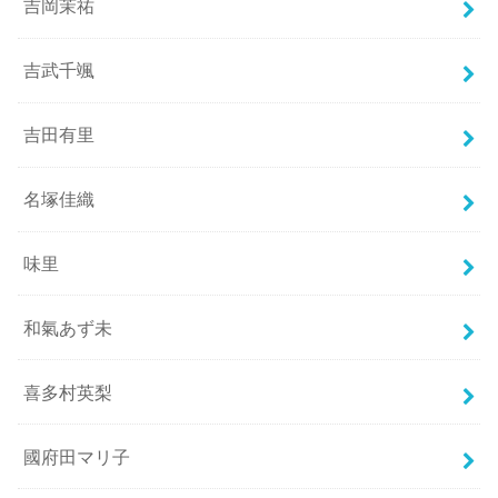
吉岡茉祐
吉武千颯
吉田有里
名塚佳織
味里
和氣あず未
喜多村英梨
國府田マリ子