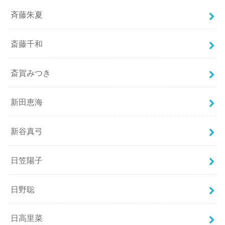
斉藤朱夏
斎藤千和
斎賀みつき
新田恵海
新谷真弓
日笠陽子
日野聡
日高里菜