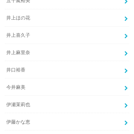
五十嵐裕美
井上ほの花
井上喜久子
井上麻里奈
井口裕香
今井麻美
伊瀬茉莉也
伊藤かな恵