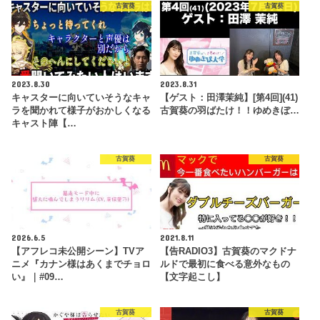
古賀葵
古賀葵
2023.8.30
2023.8.31
キャスターに向いていそうなキャ
【ゲスト：田澤茉純】[第4回](41)
ラを聞かれて様子がおかしくなる
古賀葵の羽ばたけ！！ゆめきぼ…
キャスト陣【…
古賀葵
古賀葵
2026.6.5
2021.8.11
【アフレコ未公開シーン】TVア
【告RADIO3】古賀葵のマクドナ
ニメ『カナン様はあくまでチョロ
ルドで最初に食べる意外なもの
い』｜#09…
【文字起こし】
古賀葵
古賀葵