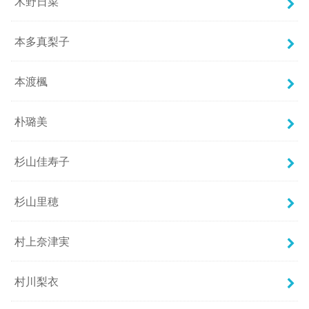
木野日菜
本多真梨子
本渡楓
朴璐美
杉山佳寿子
杉山里穂
村上奈津実
村川梨衣