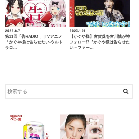
2022.6.7
2023.1.21
第11回「告RADIO 」|TVアニメ
【かぐや様】古賀葵を古川慎が神
「かぐや様は告らせたい-ウルト
フォロー!?『かぐや様は告らせた
ラロ…
い－ファー…