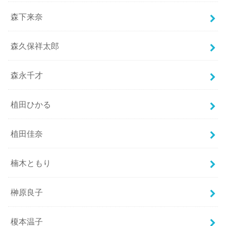
森下来奈
森久保祥太郎
森永千才
植田ひかる
植田佳奈
楠木ともり
榊原良子
榎本温子