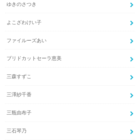
ゆきのさつき
よこざわけい子
ファイルーズあい
ブリドカットセーラ恵美
三森すずこ
三澤紗千香
三瓶由布子
三石琴乃