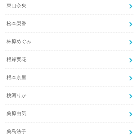
東山奈央
松本梨香
林原めぐみ
根岸実花
根本京里
桃河りか
桑原由気
桑島法子