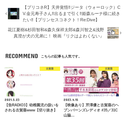
【プリコネR】天井覚悟‼ジータ（ウォーロック）C
V.金元寿子さん‼出るまで引く‼姫森ルーナ様に続き
たい‼【プリンセスコネクト！Re:Dive】
花江夏樹&杉田智和&森久保祥太郎&森川智之&浅野
真澄が犬の兄弟に！ 映画『リクはよわくない』
RECOMMEND
こちらの記事も人気です。
古賀葵
古賀葵
2021.5.23
2023.4.15
【告RADIO3】幼稚園児の扱いを
【映像あり】芹澤優と古賀葵のヘ
される古賀葵www【切り抜き】
ブンバーンズレディオ #35／31C
山脇…