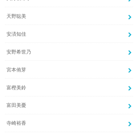
天野聡美
安済知佳
安野希世乃
宮本侑芽
富樫美鈴
富田美憂
寺崎裕香