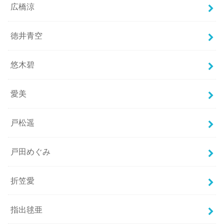
広橋涼
徳井青空
悠木碧
愛美
戸松遥
戸田めぐみ
折笠愛
指出毬亜