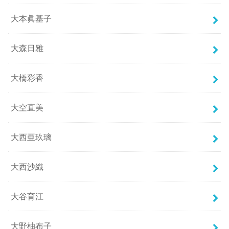
大本眞基子
大森日雅
大橋彩香
大空直美
大西亜玖璃
大西沙織
大谷育江
大野柚布子