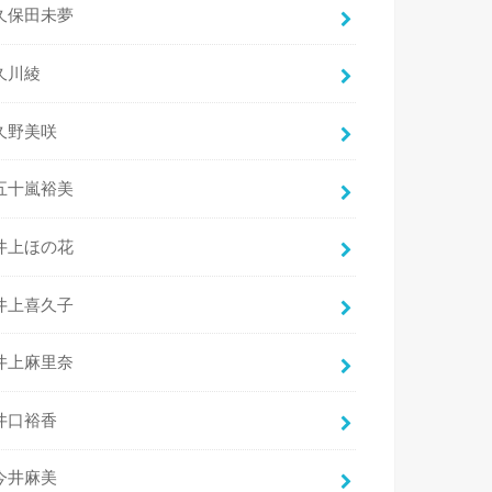
久保田未夢
久川綾
久野美咲
五十嵐裕美
井上ほの花
井上喜久子
井上麻里奈
井口裕香
今井麻美