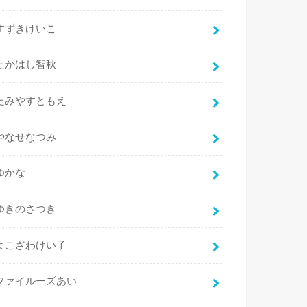
すずきけいこ
たかはし智秋
たみやすともえ
やなせなつみ
ゆかな
ゆきのさつき
よこざわけい子
ファイルーズあい