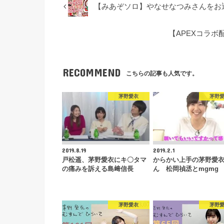
【みあぞソロ】やなせなつみさんをお
【APEXコラボ
RECOMMEND
こちらの記事も人気です。
茅野愛衣
茅野
2019.8.19
2019.2.1
戸松遥、茅野愛衣にキ〇タマ
からかい上手の茅野愛
の痛みを訴える島﨑信長
ん 松岡禎丞とmgmg
茅野愛衣
茅野