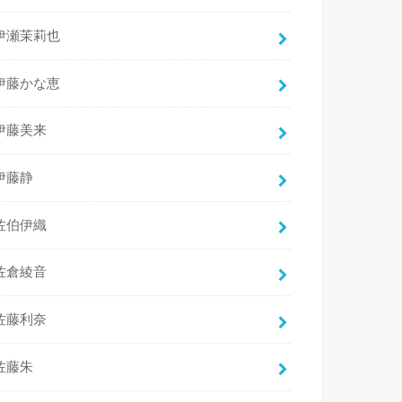
伊瀬茉莉也
伊藤かな恵
伊藤美来
伊藤静
佐伯伊織
佐倉綾音
佐藤利奈
佐藤朱