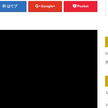
はてブ
Google+
Pocket
G
P