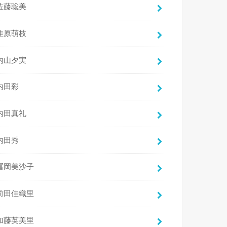
佐藤聡美
佳原萌枝
内山夕実
内田彩
内田真礼
内田秀
冨岡美沙子
前田佳織里
加藤英美里