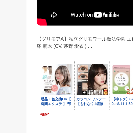
【グリモアA】私立グリモワール魔法学園 エピソード
塚 萌木 (CV. 茅野 愛衣 ) …