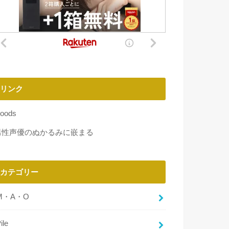
リンク
oods
男性声優のぬかるみに嵌まる
カテゴリー
M・A・O
ile