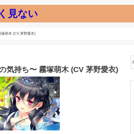
く見ない
塚萌木 (CV 茅野愛衣)
の気持ち〜 霧塚萌木 (CV 茅野愛衣)