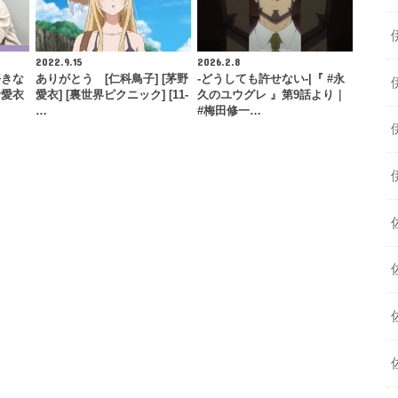
2022.9.15
2026.2.8
好きな
ありがとう [仁科鳥子] [茅野
-どうしても許せない-|『 #永
野愛衣
愛衣] [裏世界ピクニック] [11-
久のユウグレ 』第9話より｜
…
…
#梅田修一…