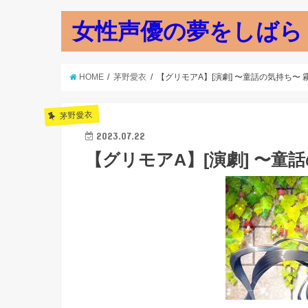
女性声優の夢をしばら
HOME
茅野愛衣
【グリモアA】[演劇] 〜童話の気持ち〜 霧
茅野愛衣
2023.07.22
【グリモアA】[演劇] 〜童話