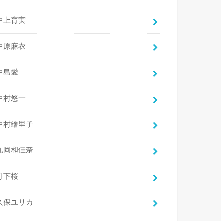
中上育実
中原麻衣
中島愛
中村悠一
中村繪里子
丸岡和佳奈
丹下桜
久保ユリカ