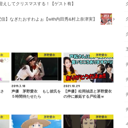
迎えしてクリスマスする！【ゲスト有】
配信】なぎたおすわよぉ【with内田秀&村上奈津実】
愛衣
茅野愛衣
茅野愛衣
2019.3.18
2021.10.29
衣さ
声優 茅野愛衣 もし彼氏を
【声優】松岡禎丞と茅野愛衣
５時間待たせたら
の仲に嫉妬する戸松遥ｗ
愛衣
茅野愛衣
茅野愛衣