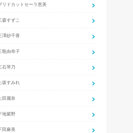
ブリドカットセーラ恵美
三森すずこ
三澤紗千香
三瓶由布子
三石琴乃
上坂すみれ
上田麗奈
下地紫野
下田麻美