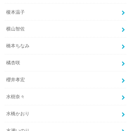
榎本温子
横山智佐
橋本ちなみ
橘杏咲
櫻井孝宏
水樹奈々
水橋かおり
水瀬いのり