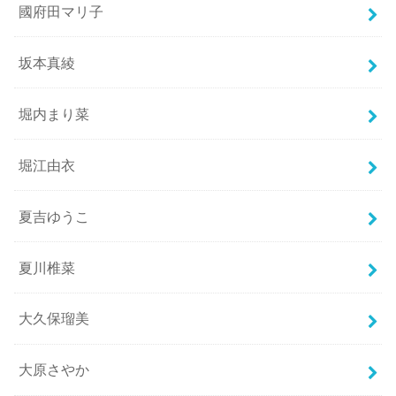
國府田マリ子
坂本真綾
堀内まり菜
堀江由衣
夏吉ゆうこ
夏川椎菜
大久保瑠美
大原さやか