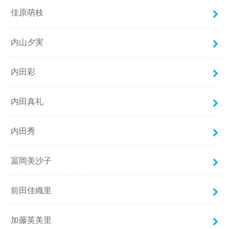
佳原萌枝
内山夕実
内田彩
内田真礼
内田秀
冨岡美沙子
前田佳織里
加藤英美里