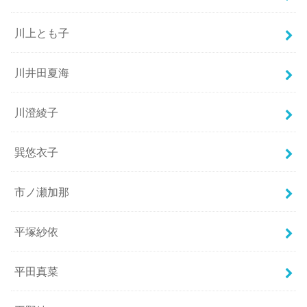
川上とも子
川井田夏海
川澄綾子
巽悠衣子
市ノ瀬加那
平塚紗依
平田真菜