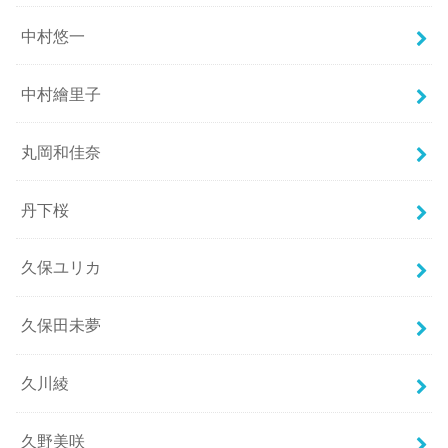
中村悠一
中村繪里子
丸岡和佳奈
丹下桜
久保ユリカ
久保田未夢
久川綾
久野美咲