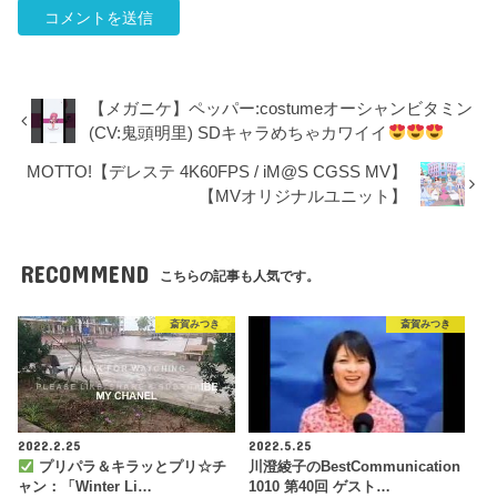
【メガニケ】ペッパー:costumeオーシャンビタミン
(CV:鬼頭明里) SDキャラめちゃカワイイ
MOTTO!【デレステ 4K60FPS / iM@S CGSS MV】
【MVオリジナルユニット】
RECOMMEND
こちらの記事も人気です。
斎賀みつき
斎賀みつき
2022.2.25
2022.5.25
プリパラ＆キラッとプリ☆チ
川澄綾子のBestCommunication
ャン：「Winter Li…
1010 第40回 ゲスト…