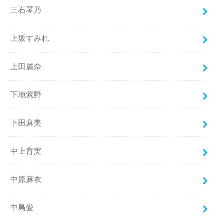
三石琴乃
上坂すみれ
上田麗奈
下地紫野
下田麻美
中上育実
中原麻衣
中島愛