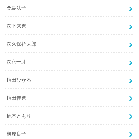
桑島法子
森下来奈
森久保祥太郎
森永千才
植田ひかる
植田佳奈
楠木ともり
榊原良子