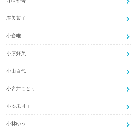
寺崎裕香
寿美菜子
小倉唯
小原好美
小山百代
小岩井ことり
小松未可子
小林ゆう