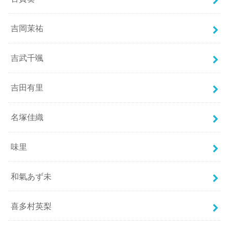
吉岡茉祐
吉武千颯
吉田有里
名塚佳織
味里
和氣あず未
喜多村英梨