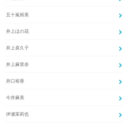
五十嵐裕美
井上ほの花
井上喜久子
井上麻里奈
井口裕香
今井麻美
伊瀬茉莉也