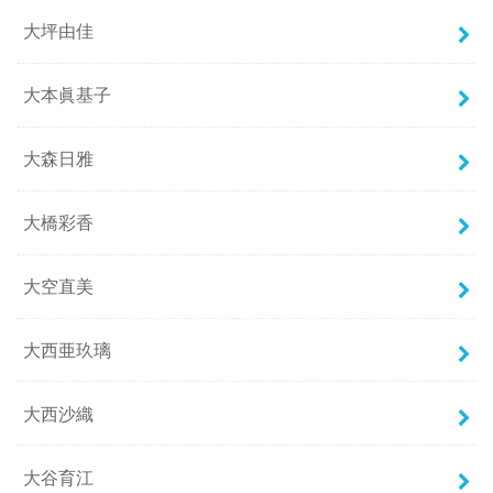
大坪由佳
大本眞基子
大森日雅
大橋彩香
大空直美
大西亜玖璃
大西沙織
大谷育江