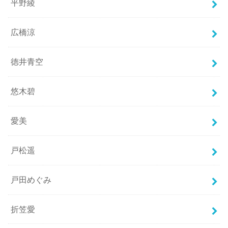
平野綾
広橋涼
徳井青空
悠木碧
愛美
戸松遥
戸田めぐみ
折笠愛