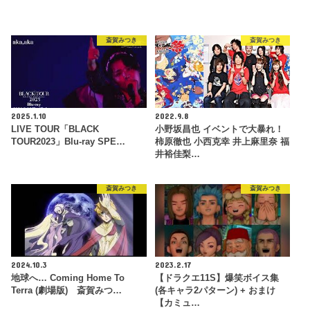
斎賀みつき
斎賀みつき
2025.1.10
2022.9.8
LIVE TOUR「BLACK
小野坂昌也 イベントで大暴れ！
TOUR2023」Blu-ray SPE…
柿原徹也 小西克幸 井上麻里奈 福
井裕佳梨…
斎賀みつき
斎賀みつき
2024.10.3
2023.2.17
地球へ… Coming Home To
【ドラクエ11S】爆笑ボイス集
Terra (劇場版) 斎賀みつ…
(各キャラ2パターン) + おまけ
【カミュ…