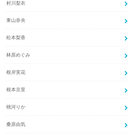
村川梨衣
東山奈央
松本梨香
林原めぐみ
根岸実花
根本京里
桃河りか
桑原由気