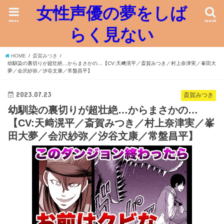
女性声優の夢をしば
menu
search
らく見ない
HOME
斎賀みつき
幼馴染の裏切りが超壮絶…からまさかの…【CV:天﨑滉平／斎賀みつき／村上奈津実／峯田大
夢／会沢紗弥／汐谷文康／常盤昌平】
2023.07.23
斎賀みつき
幼馴染の裏切りが超壮絶…からまさかの…
【CV:天﨑滉平／斎賀みつき／村上奈津実／峯
田大夢／会沢紗弥／汐谷文康／常盤昌平】