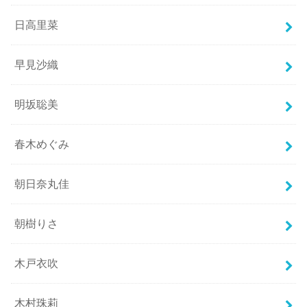
日高里菜
早見沙織
明坂聡美
春木めぐみ
朝日奈丸佳
朝樹りさ
木戸衣吹
木村珠莉