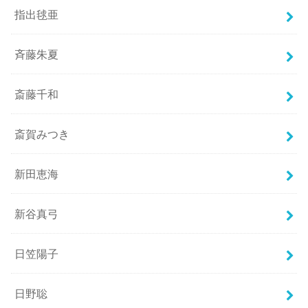
指出毬亜
斉藤朱夏
斎藤千和
斎賀みつき
新田恵海
新谷真弓
日笠陽子
日野聡