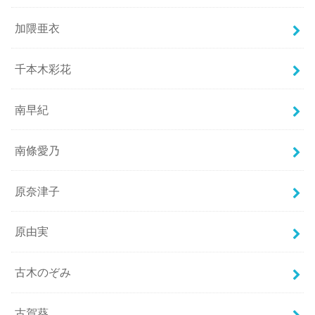
加隈亜衣
千本木彩花
南早紀
南條愛乃
原奈津子
原由実
古木のぞみ
古賀葵