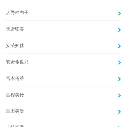
大野柚布子
天野聡美
安済知佳
安野希世乃
宮本侑芽
富樫美鈴
富田美憂