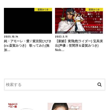
斎賀みつき
斎賀みつき
2025.10.14
2023.5.11
純・アモーレ・愛 / 紫京院ひびき
【新鯖】黄飛虎(ライダー) 宝具演
(cv.斎賀みつき) 歌ってみた(無
出(声優：笠間淳＆斎賀みつき)
加…
Nob…