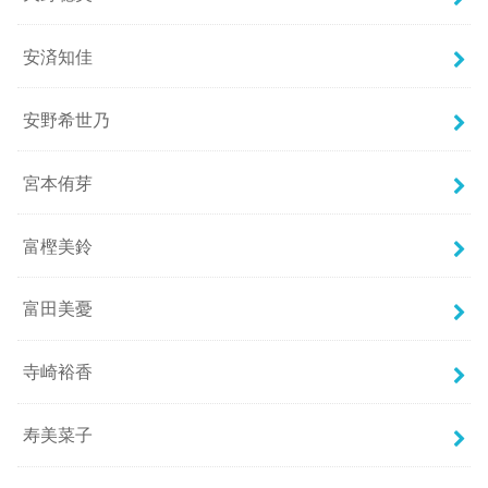
安済知佳
安野希世乃
宮本侑芽
富樫美鈴
富田美憂
寺崎裕香
寿美菜子