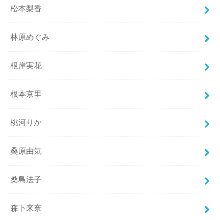
松本梨香
林原めぐみ
根岸実花
根本京里
桃河りか
桑原由気
桑島法子
森下来奈