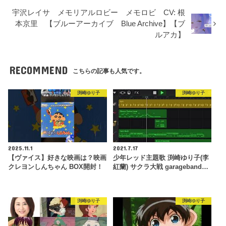
宇沢レイサ メモリアルロビー メモロビ CV: 根
本京里 【ブルーアーカイブ Blue Archive】【ブ
ルアカ】
RECOMMEND
こちらの記事も人気です。
渕崎ゆり子
渕崎ゆり子
2025.11.1
2021.7.17
【ヴァイス】好きな映画は？映画
少年レッド主題歌 渕崎ゆり子(李
クレヨンしんちゃん BOX開封！
紅蘭) サクラ大戦 garageband…
渕崎ゆり子
渕崎ゆり子