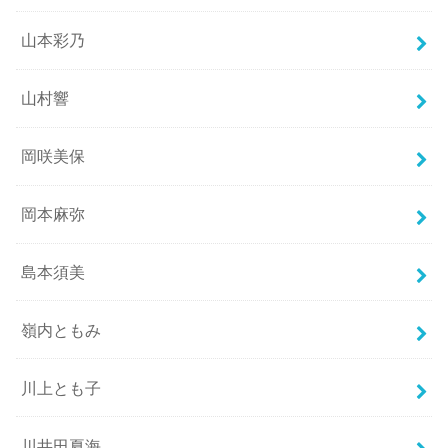
山本彩乃
山村響
岡咲美保
岡本麻弥
島本須美
嶺内ともみ
川上とも子
川井田夏海