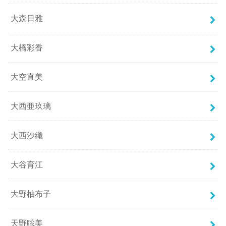
大森日雅
大橋彩香
大空直美
大西亜玖璃
大西沙織
大谷育江
大野柚布子
天野聡美