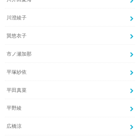
川澄綾子
巽悠衣子
市ノ瀬加那
平塚紗依
平田真菜
平野綾
広橋涼