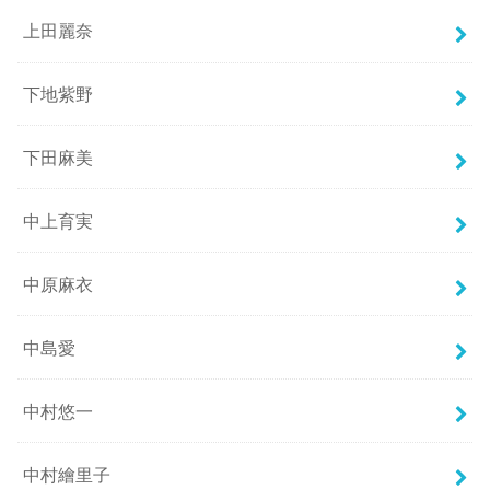
上田麗奈
下地紫野
下田麻美
中上育実
中原麻衣
中島愛
中村悠一
中村繪里子