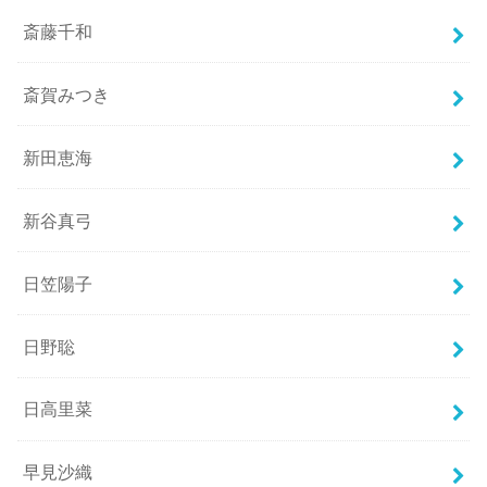
斎藤千和
斎賀みつき
新田恵海
新谷真弓
日笠陽子
日野聡
日高里菜
早見沙織