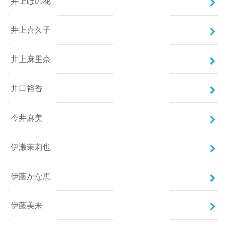
井上ほの花
井上喜久子
井上麻里奈
井口裕香
今井麻美
伊瀬茉莉也
伊藤かな恵
伊藤美来