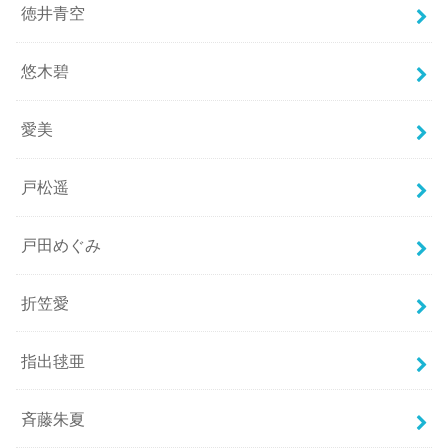
徳井青空
悠木碧
愛美
戸松遥
戸田めぐみ
折笠愛
指出毬亜
斉藤朱夏