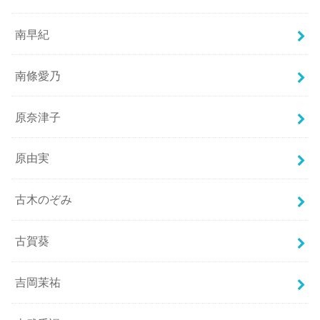
南早紀
南條愛乃
原奈津子
原由実
古木のぞみ
古賀葵
吉岡茉祐