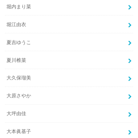
堀内まり菜
堀江由衣
夏吉ゆうこ
夏川椎菜
大久保瑠美
大原さやか
大坪由佳
大本眞基子