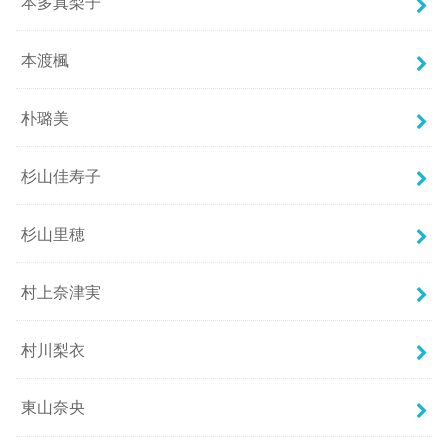
本多真梨子
本渡楓
朴璐美
杉山佳寿子
杉山里穂
村上奈津実
村川梨衣
東山奈央