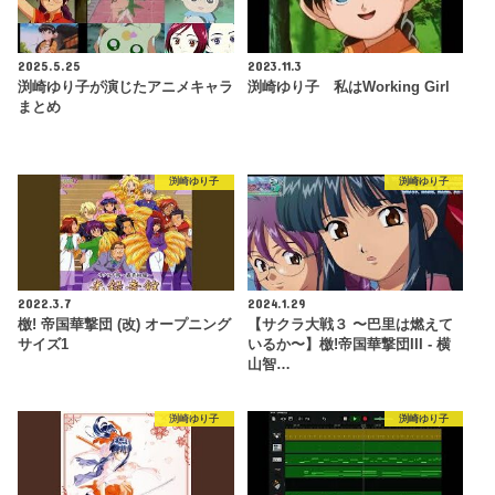
2025.5.25
2023.11.3
渕崎ゆり子が演じたアニメキャラ
渕崎ゆり子 私はWorking Girl
まとめ
渕崎ゆり子
渕崎ゆり子
2022.3.7
2024.1.29
檄! 帝国華撃団 (改) オープニング
【サクラ大戦３ 〜巴里は燃えて
サイズ1
いるか〜】檄!帝国華撃団III - 横
山智…
渕崎ゆり子
渕崎ゆり子