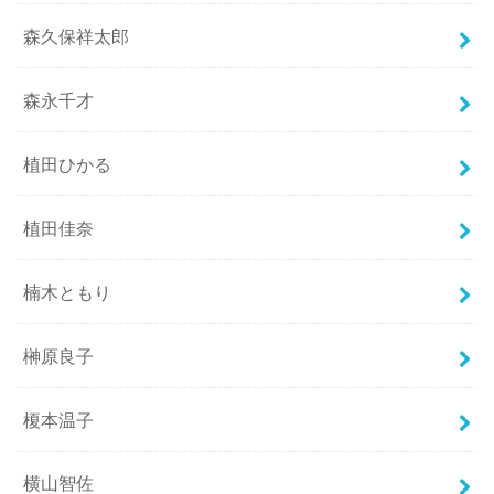
森久保祥太郎
森永千才
植田ひかる
植田佳奈
楠木ともり
榊原良子
榎本温子
横山智佐