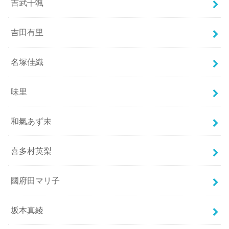
吉武千颯
吉田有里
名塚佳織
味里
和氣あず未
喜多村英梨
國府田マリ子
坂本真綾