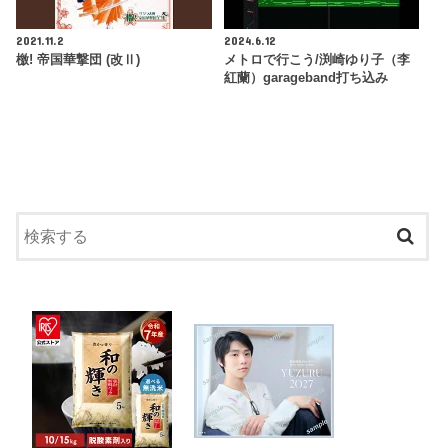
2021.11.2
2024.6.12
檄! 帝国華撃団 (改Ⅱ)
メトロで行こう/渕崎ゆり子（李
紅蘭）garageband打ち込み