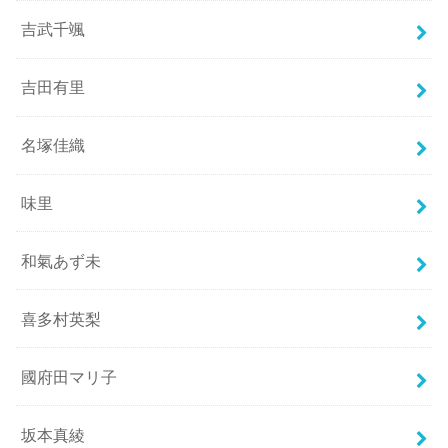
吉武千颯
吉田有里
名塚佳織
味里
和氣あず未
喜多村英梨
國府田マリ子
坂本真綾