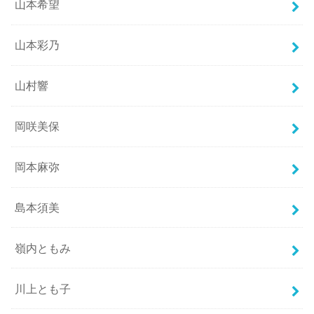
山本希望
山本彩乃
山村響
岡咲美保
岡本麻弥
島本須美
嶺内ともみ
川上とも子