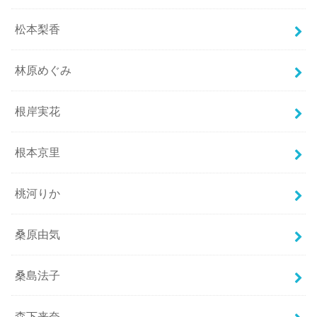
松本梨香
林原めぐみ
根岸実花
根本京里
桃河りか
桑原由気
桑島法子
森下来奈