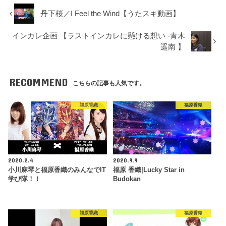
丹下桜／I Feel the Wind【うたスキ動画】
インカレ企画 【ラストインカレに懸ける想い -青木
遥南 】
RECOMMEND
こちらの記事も人気です。
福原香織
福原香織
2020.2.4
2020.9.9
小川麻琴と福原香織のみんなでIT
福原 香織|Lucky Star in
学び隊！！
Budokan
福原香織
福原香織