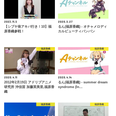
2023.11.5
2020.5.27
【シブヤ発アキバ行き！10】福
るん(福原香織) - オチャメロディ
原香織参戦！
カルビューティバンバン
福原香織
福原香織
2020.4.11
2020.4.14
2012年2月19日 アドリブアニメ
るん(福原香織) - summer dream
研究所 沖佳苗 加藤英美里,福原香
syndrome (In…
織
福原香織
福原香織