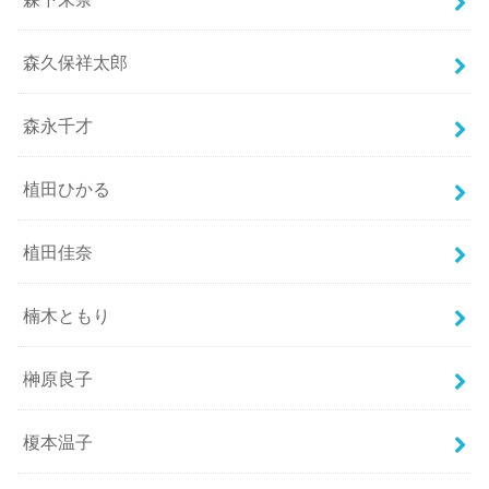
森久保祥太郎
森永千才
植田ひかる
植田佳奈
楠木ともり
榊原良子
榎本温子