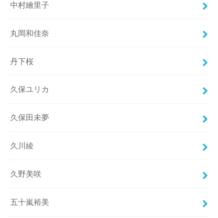
中村繪里子
丸岡和佳奈
丹下桜
久保ユリカ
久保田未夢
久川綾
久野美咲
五十嵐裕美