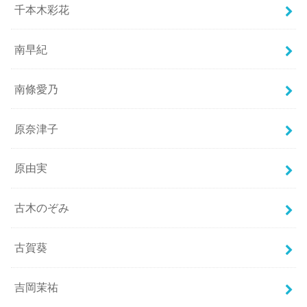
千本木彩花
南早紀
南條愛乃
原奈津子
原由実
古木のぞみ
古賀葵
吉岡茉祐