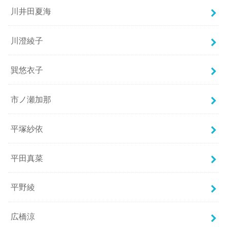
川井田夏海
川澄綾子
巽悠衣子
市ノ瀬加那
平塚紗依
平田真菜
平野綾
広橋涼