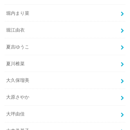
堀内まり菜
堀江由衣
夏吉ゆうこ
夏川椎菜
大久保瑠美
大原さやか
大坪由佳