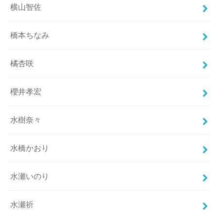
横山智佐
橋本ちなみ
橘杏咲
櫻井孝宏
水樹奈々
水橋かおり
水瀬いのり
水瀬祈