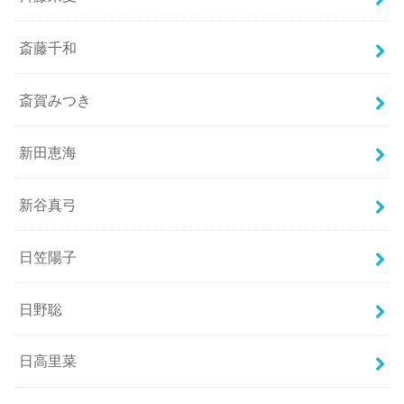
斎藤千和
斎賀みつき
新田恵海
新谷真弓
日笠陽子
日野聡
日高里菜