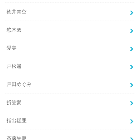
徳井青空
悠木碧
愛美
戸松遥
戸田めぐみ
折笠愛
指出毬亜
斉藤朱夏