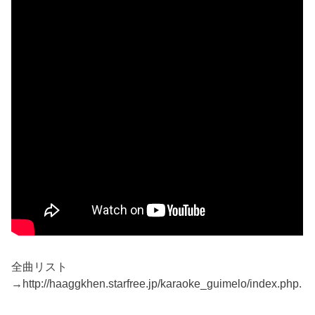
全曲リスト
→http://haaggkhen.starfree.jp/karaoke_guimelo/index.php.