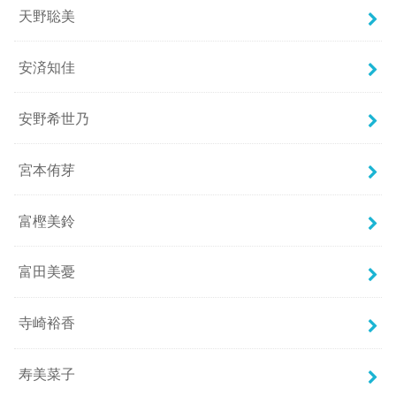
天野聡美
安済知佳
安野希世乃
宮本侑芽
富樫美鈴
富田美憂
寺崎裕香
寿美菜子