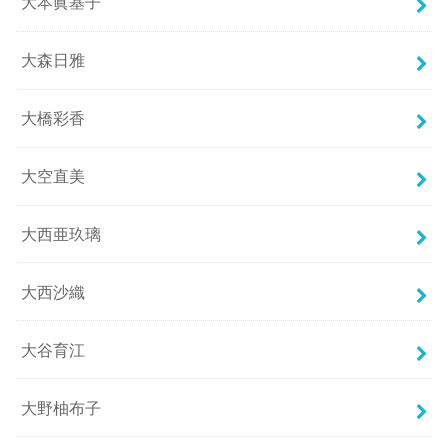
大本眞基子
大森日雅
大橋彩香
大空直美
大西亜玖璃
大西沙織
大谷育江
大野柚布子