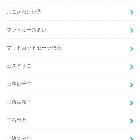
よこざわけい子
ファイルーズあい
ブリドカットセーラ恵美
三森すずこ
三澤紗千香
三瓶由布子
三石琴乃
上坂すみれ