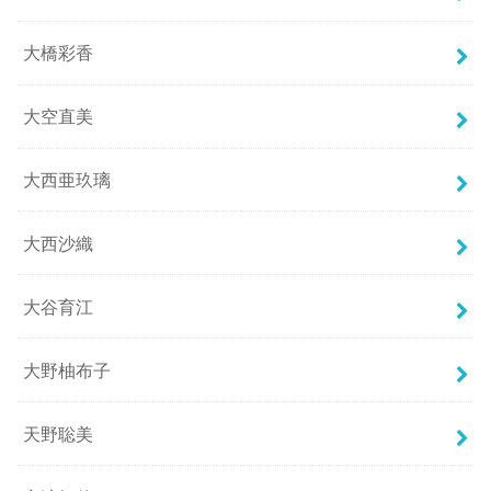
大橋彩香
大空直美
大西亜玖璃
大西沙織
大谷育江
大野柚布子
天野聡美