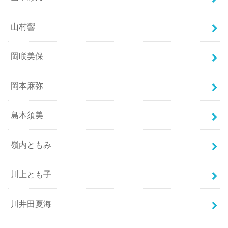
山村響
岡咲美保
岡本麻弥
島本須美
嶺内ともみ
川上とも子
川井田夏海