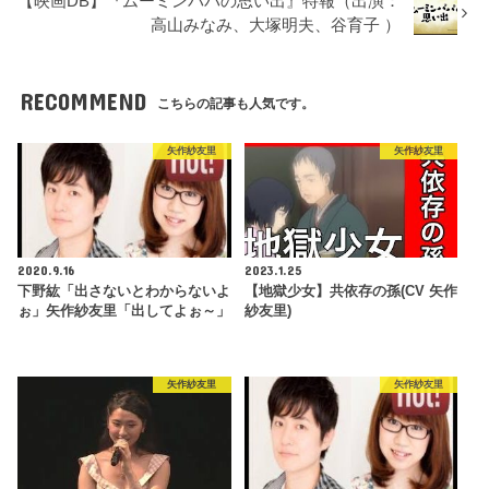
【映画DB】『ムーミンパパの思い出』特報（出演：
高山みなみ、大塚明夫、谷育子 ）
RECOMMEND
こちらの記事も人気です。
矢作紗友里
矢作紗友里
2020.9.16
2023.1.25
下野紘「出さないとわからないよ
【地獄少女】共依存の孫(CV 矢作
ぉ」矢作紗友里「出してよぉ～」
紗友里)
矢作紗友里
矢作紗友里