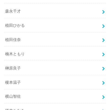
森永千才
植田ひかる
植田佳奈
楠木ともり
榊原良子
榎本温子
横山智佐