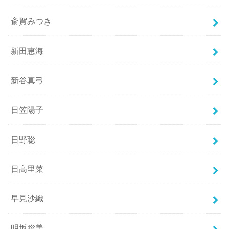
斎賀みつき
新田恵海
新谷真弓
日笠陽子
日野聡
日高里菜
早見沙織
明坂聡美