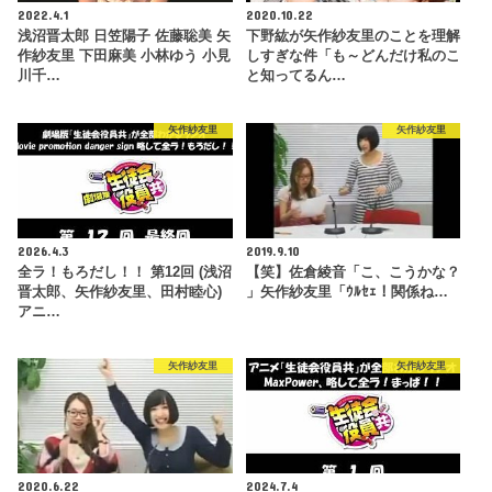
2022.4.1
2020.10.22
浅沼晋太郎 日笠陽子 佐藤聡美 矢
下野紘が矢作紗友里のことを理解
作紗友里 下田麻美 小林ゆう 小見
しすぎな件「も～どんだけ私のこ
川千…
と知ってるん…
矢作紗友里
矢作紗友里
2026.4.3
2019.9.10
全ラ！もろだし！！ 第12回 (浅沼
【笑】佐倉綾音「こ、こうかな？
晋太郎、矢作紗友里、田村睦心)
」矢作紗友里「ｳﾙｾｪ！関係ね…
アニ…
矢作紗友里
矢作紗友里
2020.6.22
2024.7.4