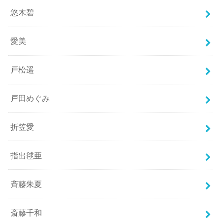
悠木碧
愛美
戸松遥
戸田めぐみ
折笠愛
指出毬亜
斉藤朱夏
斎藤千和