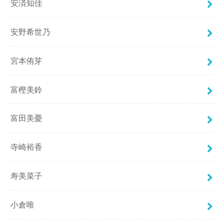
安済知佳
安野希世乃
宮本侑芽
富樫美鈴
富田美憂
寺崎裕香
寿美菜子
小倉唯