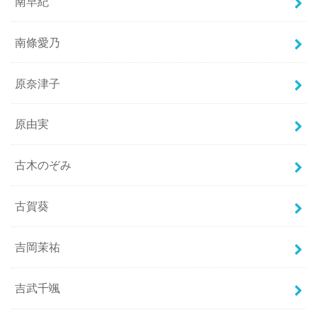
南早紀
南條愛乃
原奈津子
原由実
古木のぞみ
古賀葵
吉岡茉祐
吉武千颯