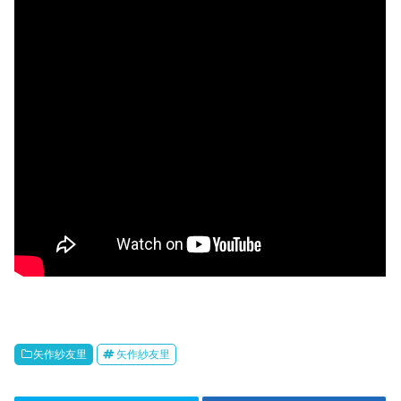
矢作紗友里
矢作紗友里