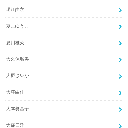
堀江由衣
夏吉ゆうこ
夏川椎菜
大久保瑠美
大原さやか
大坪由佳
大本眞基子
大森日雅