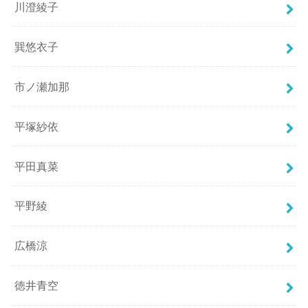
川澄綾子
巽悠衣子
市ノ瀬加那
平塚紗依
平田真菜
平野綾
広橋涼
徳井青空