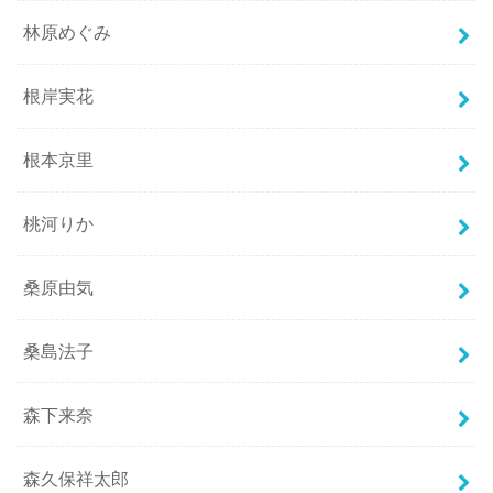
林原めぐみ
根岸実花
根本京里
桃河りか
桑原由気
桑島法子
森下来奈
森久保祥太郎