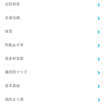
吉田有里
名塚佳織
味里
和氣あず未
喜多村英梨
國府田マリ子
坂本真綾
堀内まり菜