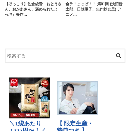
【ほっこり】佐倉綾音「おとうさ
全ラ！まっぱ！！ 第01回 (浅沼晋
ん、おかあさん、褒められたよ
太郎、日笠陽子、矢作紗友里) ア
っ///」矢作…
ニメ…