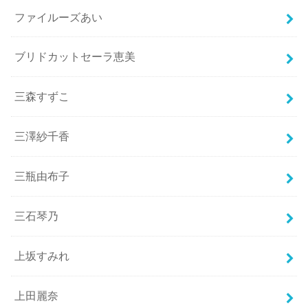
ファイルーズあい
ブリドカットセーラ恵美
三森すずこ
三澤紗千香
三瓶由布子
三石琴乃
上坂すみれ
上田麗奈