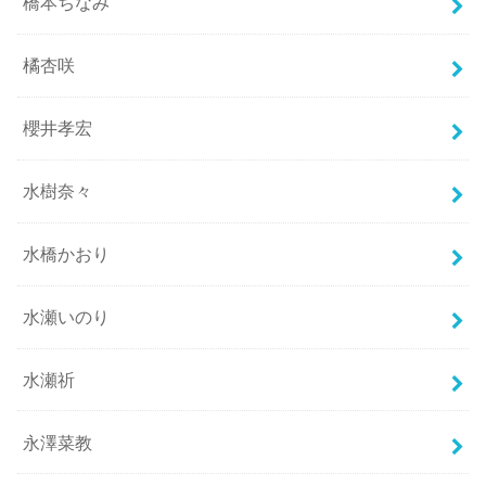
橋本ちなみ
橘杏咲
櫻井孝宏
水樹奈々
水橋かおり
水瀬いのり
水瀬祈
永澤菜教