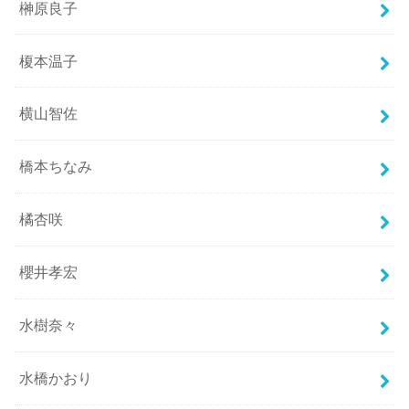
榊原良子
榎本温子
横山智佐
橋本ちなみ
橘杏咲
櫻井孝宏
水樹奈々
水橋かおり