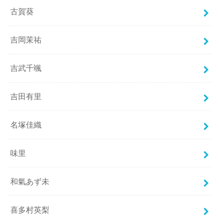
古賀葵
吉岡茉祐
吉武千颯
吉田有里
名塚佳織
味里
和氣あず未
喜多村英梨