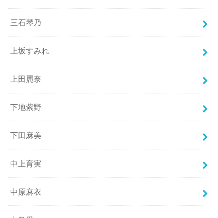
三石琴乃
上坂すみれ
上田麗奈
下地紫野
下田麻美
中上育実
中原麻衣