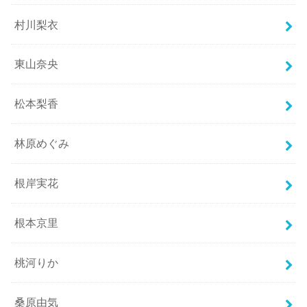
村川梨衣
東山奈央
松本梨香
林原めぐみ
根岸実花
根本京里
桃河りか
桑原由気