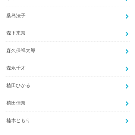
桑島法子
森下来奈
森久保祥太郎
森永千才
植田ひかる
植田佳奈
楠木ともり