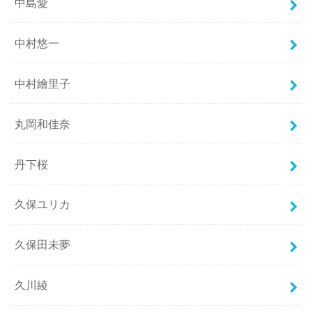
中島愛
中村悠一
中村繪里子
丸岡和佳奈
丹下桜
久保ユリカ
久保田未夢
久川綾