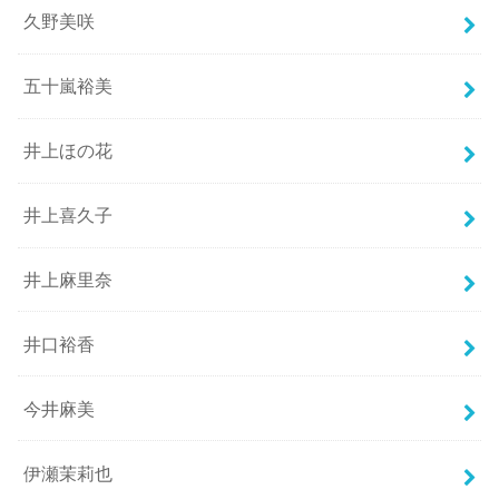
久野美咲
五十嵐裕美
井上ほの花
井上喜久子
井上麻里奈
井口裕香
今井麻美
伊瀬茉莉也