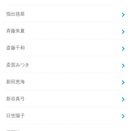
指出毬亜
斉藤朱夏
斎藤千和
斎賀みつき
新田恵海
新谷真弓
日笠陽子