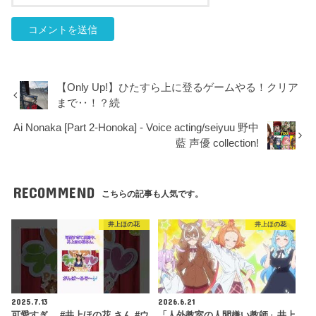
【Only Up!】ひたすら上に登るゲームやる！クリア
まで‥！？続
Ai Nonaka [Part 2-Honoka] - Voice acting/seiyuu 野中
藍 声優 collection!
RECOMMEND
こちらの記事も人気です。
井上ほの花
井上ほの花
2025.7.13
2026.6.21
可愛すぎ… #井上ほの花 さん #ウ
「人外教室の人間嫌い教師」井上