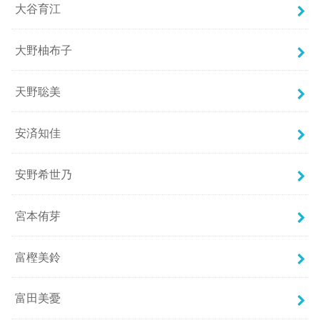
大谷育江
大野柚布子
天野聡美
安済知佳
安野希世乃
宮本侑芽
富樫美鈴
富田美憂