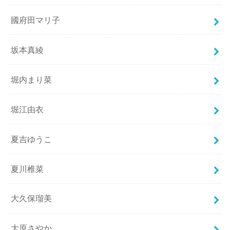
國府田マリ子
坂本真綾
堀内まり菜
堀江由衣
夏吉ゆうこ
夏川椎菜
大久保瑠美
大原さやか