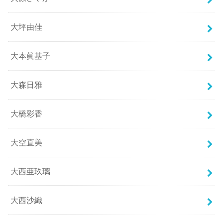
大坪由佳
大本眞基子
大森日雅
大橋彩香
大空直美
大西亜玖璃
大西沙織