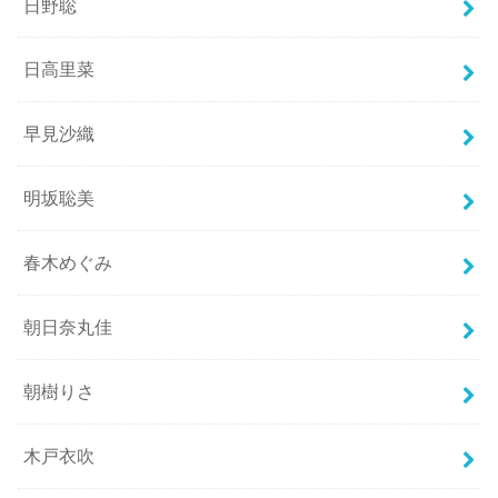
日野聡
日高里菜
早見沙織
明坂聡美
春木めぐみ
朝日奈丸佳
朝樹りさ
木戸衣吹