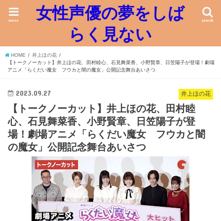
女性声優の夢をしば
menu
search
らく見ない
HOME
井上ほの花
【トークノーカット】井上ほの花、田村睦心、石見舞菜香、小野賢章、日笠陽子が登場！劇場
アニメ「らくだい魔女 フウカと闇の魔女」公開記念舞台あいさつ
2023.09.27
井上ほの花
【トークノーカット】井上ほの花、田村睦
心、石見舞菜香、小野賢章、日笠陽子が登
場！劇場アニメ「らくだい魔女 フウカと闇
の魔女」公開記念舞台あいさつ