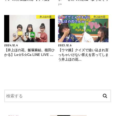
♪~
井上ほの花
井上ほの花
2024.12.4
2023.12.6
【井上ほの花、飯塚麻結、植田ひ
【ウマ娘】クイズで追い込まれ言
かる】Le☆S☆Ca LINE LIVE …
っちゃいけない答えを言ってしま
う井上ほの花…