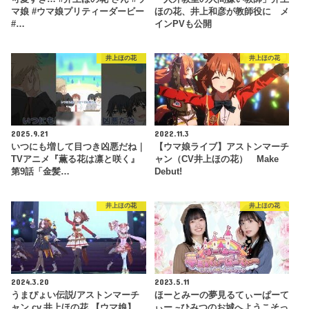
マ娘 #ウマ娘プリティーダービー
ほの花、井上和彦が教師役に メ
#…
インPVも公開
井上ほの花
井上ほの花
2025.9.21
2022.11.3
いつにも増して目つき凶悪だね｜
【ウマ娘ライブ】アストンマーチ
TVアニメ『薫る花は凛と咲く』
ャン（CV井上ほの花） Make
第9話「金髪…
Debut!
井上ほの花
井上ほの花
2024.3.20
2023.5.11
うまぴょい伝説/アストンマーチ
ほーとみーの夢見るてぃーぱーて
ャン cv.井上ほの花 【ウマ娘】
ぃー ~ひみつのお城へようこそっ