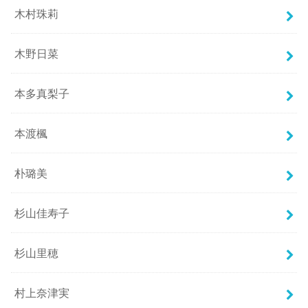
木村珠莉
木野日菜
本多真梨子
本渡楓
朴璐美
杉山佳寿子
杉山里穂
村上奈津実