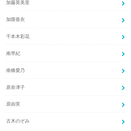
加藤英美里
加隈亜衣
千本木彩花
南早紀
南條愛乃
原奈津子
原由実
古木のぞみ