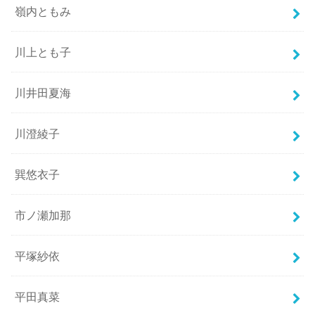
嶺内ともみ
川上とも子
川井田夏海
川澄綾子
巽悠衣子
市ノ瀬加那
平塚紗依
平田真菜