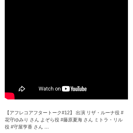
【アフレコアフタートーク#12】 出演 リザ・ルーナ役 #
花守ゆみり さん よぞら役 #藤原夏海 さん ミトラ・リル
役 #守屋亨香 さん …