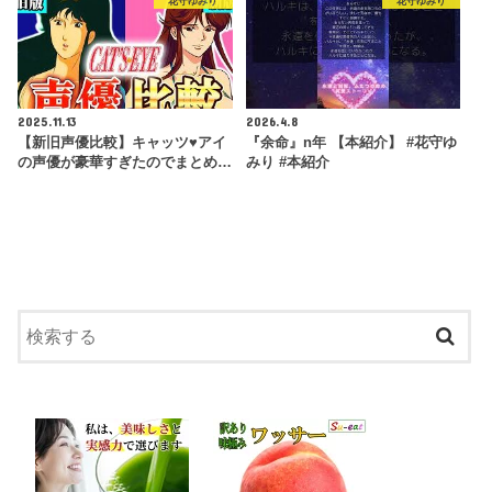
花守ゆみり
花守ゆみり
2025.11.13
2026.4.8
【新旧声優比較】キャッツ♥アイ
『余命』n年 【本紹介】 #花守ゆ
の声優が豪華すぎたのでまとめ…
みり #本紹介