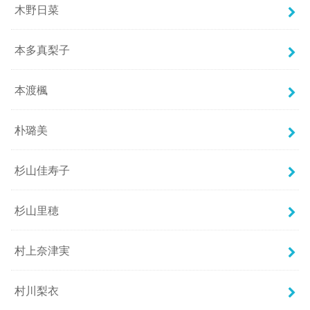
木野日菜
本多真梨子
本渡楓
朴璐美
杉山佳寿子
杉山里穂
村上奈津実
村川梨衣