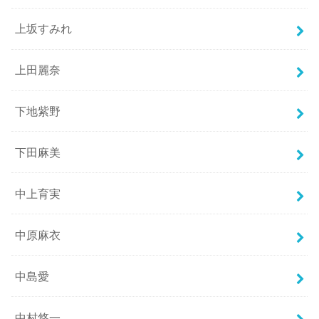
上坂すみれ
上田麗奈
下地紫野
下田麻美
中上育実
中原麻衣
中島愛
中村悠一