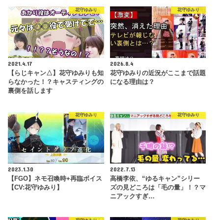
花守ゆみり
花守ゆみり
2021.4.17
2026.8.4
【らじキャン△】花守ゆみりも知
花守ゆみりの近況がここまで話題
らなかった！？キャスティングの
になる理由は？
裏側を話します
花守ゆみり
花守ゆみり
2023.1.30
2022.7.13
【FGO】ネモ召喚時+再臨ボイス
高橋李依、“ゆるキャン”シリー
【CV:花守ゆみり】
ズの見どころは「毛の量」！？マ
ニアックすぎ…