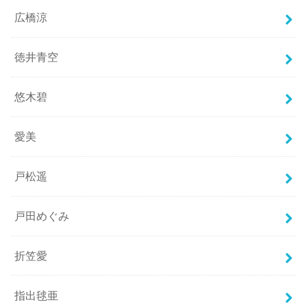
広橋涼
徳井青空
悠木碧
愛美
戸松遥
戸田めぐみ
折笠愛
指出毬亜