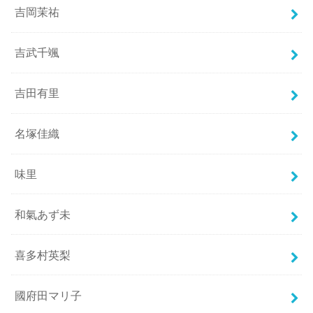
吉岡茉祐
吉武千颯
吉田有里
名塚佳織
味里
和氣あず未
喜多村英梨
國府田マリ子