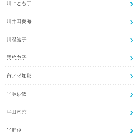
川上とも子
川井田夏海
川澄綾子
巽悠衣子
市ノ瀬加那
平塚紗依
平田真菜
平野綾