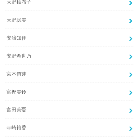
大野柚布子
天野聡美
安済知佳
安野希世乃
宮本侑芽
富樫美鈴
富田美憂
寺崎裕香