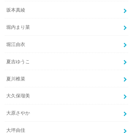
坂本真綾
堀内まり菜
堀江由衣
夏吉ゆうこ
夏川椎菜
大久保瑠美
大原さやか
大坪由佳