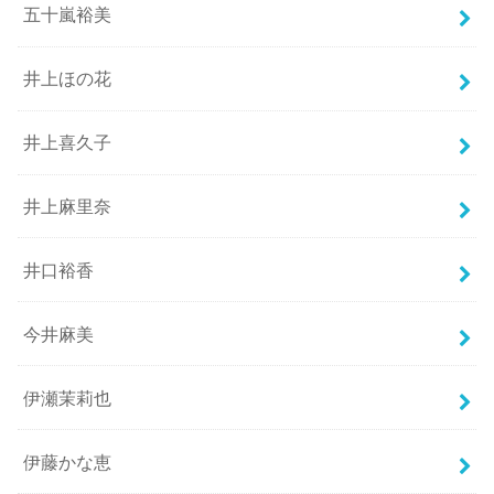
五十嵐裕美
井上ほの花
井上喜久子
井上麻里奈
井口裕香
今井麻美
伊瀬茉莉也
伊藤かな恵