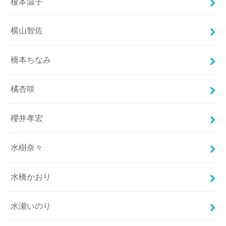
榎本温子
横山智佐
橋本ちなみ
橘杏咲
櫻井孝宏
水樹奈々
水橋かおり
水瀬いのり