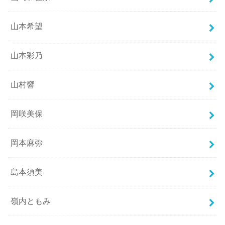
山本希望
山本彩乃
山村響
岡咲美保
岡本麻弥
島本須美
嶺内ともみ