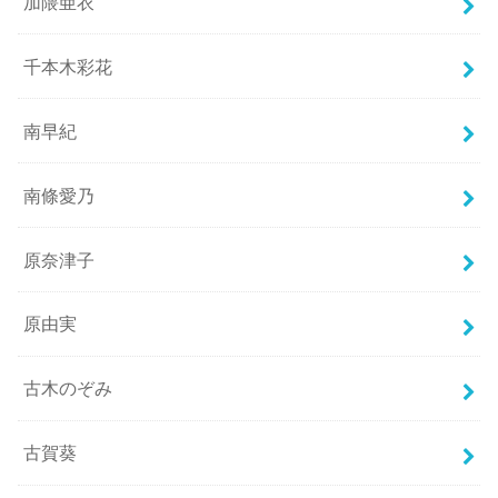
加隈亜衣
千本木彩花
南早紀
南條愛乃
原奈津子
原由実
古木のぞみ
古賀葵