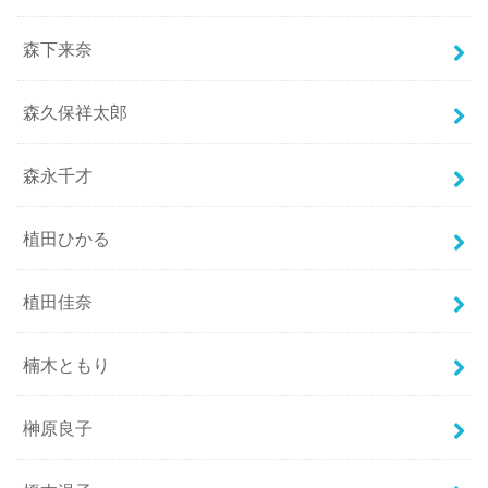
森下来奈
森久保祥太郎
森永千才
植田ひかる
植田佳奈
楠木ともり
榊原良子