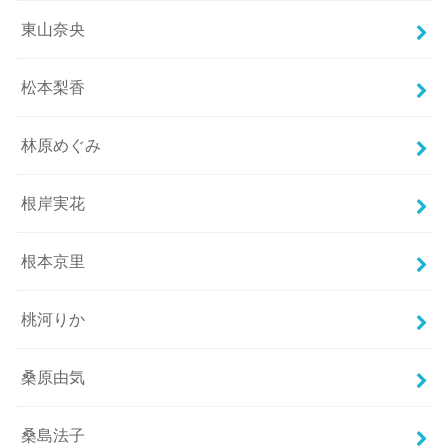
東山奈央
松本梨香
林原めぐみ
根岸実花
根本京里
桃河りか
桑原由気
桑島法子