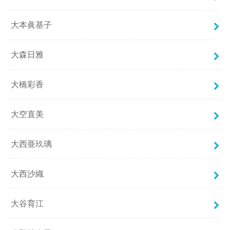
大本眞基子
大森日雅
大橋彩香
大空直美
大西亜玖璃
大西沙織
大谷育江