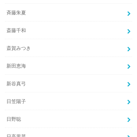
斉藤朱夏
斎藤千和
斎賀みつき
新田恵海
新谷真弓
日笠陽子
日野聡
日高里菜