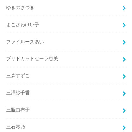
ゆきのさつき
よこざわけい子
ファイルーズあい
ブリドカットセーラ恵美
三森すずこ
三澤紗千香
三瓶由布子
三石琴乃