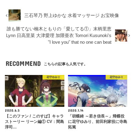
三石琴乃 野上ゆかな 水着マッサージ お宝映像
誰も勝てない楠木ともりの「愛してる①」末柄里恵
Lynn 日高里菜 大津愛理 加隈亜衣 Tomori Kusunoki's
"I love you" that no one can beat
RECOMMEND
こちらの記事も人気です。
花守ゆみり
花守ゆみり
2020.6.5
2020.1.14
【このファン / このすば】キャラ
「胡蝶綺 ～若き信長～」帰蝶役
ストーリー リーン編① CV：間島
に花守ゆみり、前田利家役に寺島
淳司…
拓篤