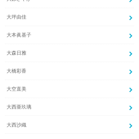
大坪由佳
大本眞基子
大森日雅
大橋彩香
大空直美
大西亜玖璃
大西沙織