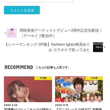
岡咲美保アーティストデビュー2周年記念生配信！
（アーカイブ配信中）
【シャーマンキング OP曲】Northern lights/林原めぐ
み カラオケで歌ってみた
RECOMMEND
こちらの記事も人気です。
芹澤優
芹澤優
2020.9.26
2020.11.13
芹澤優がぶりっこキャラの理由と
【アニプレックスNEXT】前野智