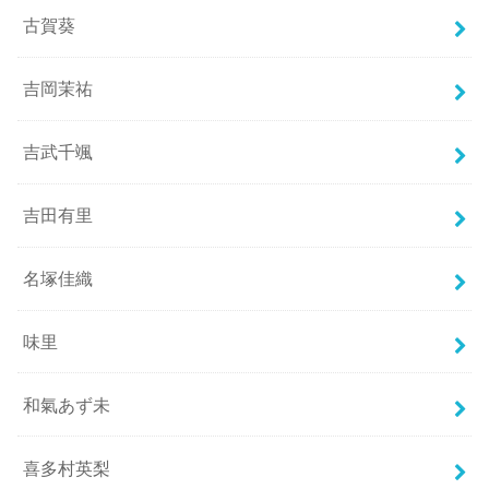
古賀葵
吉岡茉祐
吉武千颯
吉田有里
名塚佳織
味里
和氣あず未
喜多村英梨