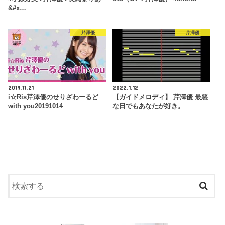
&#x…
芹澤優
芹澤優
2019.11.21
2022.1.12
i☆Ris芹澤優のせりざわーるど
【ガイドメロディ】 芹澤優 最悪
with you20191014
な日でもあなたが好き。