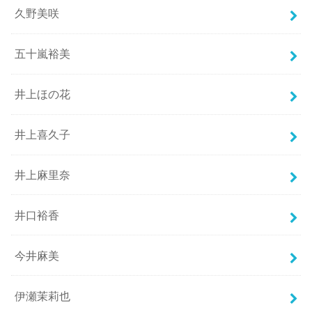
久野美咲
五十嵐裕美
井上ほの花
井上喜久子
井上麻里奈
井口裕香
今井麻美
伊瀬茉莉也