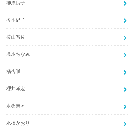
榊原良子
榎本温子
横山智佐
橋本ちなみ
橘杏咲
櫻井孝宏
水樹奈々
水橋かおり