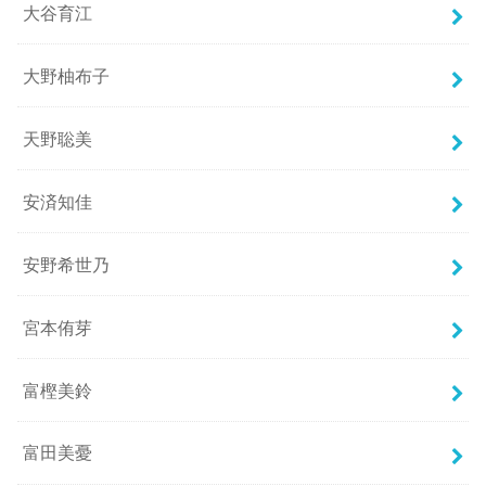
大谷育江
大野柚布子
天野聡美
安済知佳
安野希世乃
宮本侑芽
富樫美鈴
富田美憂