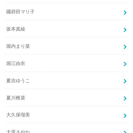
國府田マリ子
坂本真綾
堀内まり菜
堀江由衣
夏吉ゆうこ
夏川椎菜
大久保瑠美
大原さやか