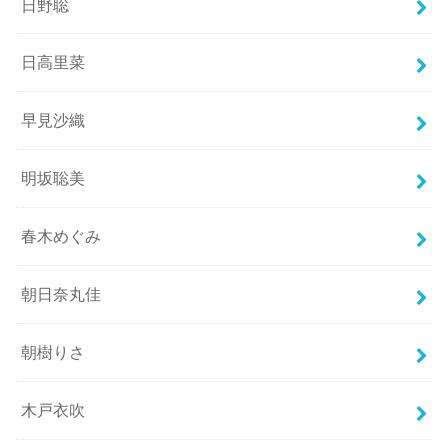
日野聡
日高里菜
早見沙織
明坂聡美
春木めぐみ
朝日奈丸佳
朝樹りさ
木戸衣吹