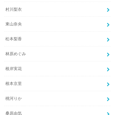
村川梨衣
東山奈央
松本梨香
林原めぐみ
根岸実花
根本京里
桃河りか
桑原由気