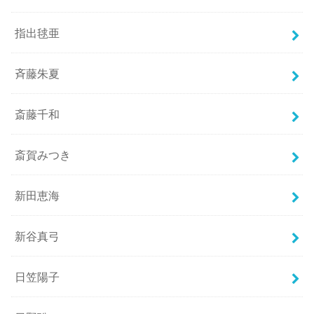
指出毬亜
斉藤朱夏
斎藤千和
斎賀みつき
新田恵海
新谷真弓
日笠陽子