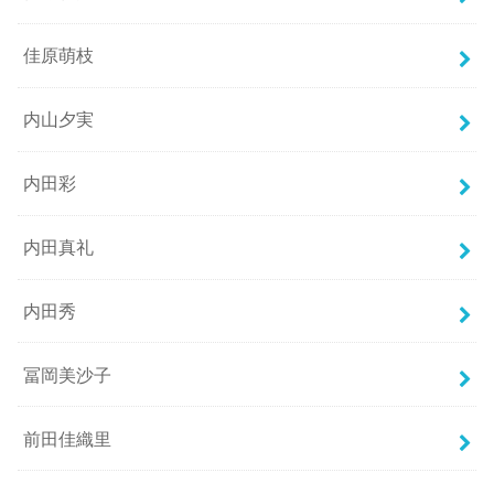
佳原萌枝
内山夕実
内田彩
内田真礼
内田秀
冨岡美沙子
前田佳織里