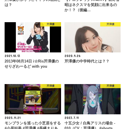
は？
昭はネクスマを笑顔に出来るの
か！？（後編…
芹澤優
芹澤優
2021.10.13
2020.9.26
2013年08月14日 i☆Ris芹澤優の
芹澤優の中学時代とは？？
せりざわーるど with you
芹澤優
芹澤優
2025.11.21
2023.7.11
モンブランを巡った小芝居をする
十五少女 / 白鳥アリスの場合 -
#小原好美 #芹澤優 #長縄まりあ
010（CV：芹澤優） #shorts