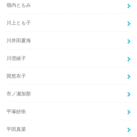
嶺内ともみ
川上とも子
川井田夏海
川澄綾子
巽悠衣子
市ノ瀬加那
平塚紗依
平田真菜