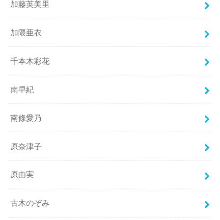
加藤英美里
加隈亜衣
千本木彩花
南早紀
南條愛乃
原奈津子
原由実
古木のぞみ