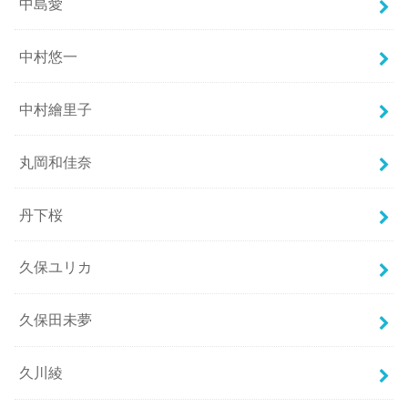
中島愛
中村悠一
中村繪里子
丸岡和佳奈
丹下桜
久保ユリカ
久保田未夢
久川綾