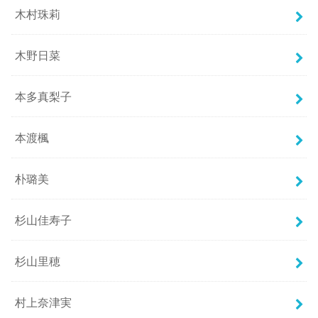
木村珠莉
木野日菜
本多真梨子
本渡楓
朴璐美
杉山佳寿子
杉山里穂
村上奈津実