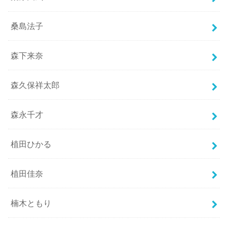
桑島法子
森下来奈
森久保祥太郎
森永千才
植田ひかる
植田佳奈
楠木ともり