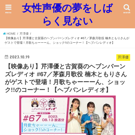
女性声優の夢をしば
menu
search
らく見ない
HOME
芹澤優
【映像あり】芹澤優と古賀葵のヘブンバーンズレディオ #67／茅森月歌役 楠木ともりさんが
ゲストで登場！月歌ちゃーーーん、ショック!!のコーナー！【ヘブバンレディオ】
2023.10.19
芹澤優
【映像あり】芹澤優と古賀葵のヘブンバーン
ズレディオ #67／茅森月歌役 楠木ともりさん
がゲストで登場！月歌ちゃーーーん、ショッ
ク!!のコーナー！【ヘブバンレディオ】