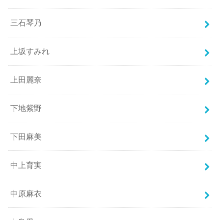
三石琴乃
上坂すみれ
上田麗奈
下地紫野
下田麻美
中上育実
中原麻衣