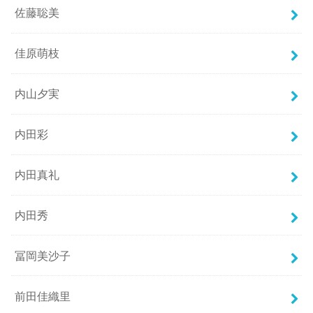
佐藤聡美
佳原萌枝
内山夕実
内田彩
内田真礼
内田秀
冨岡美沙子
前田佳織里