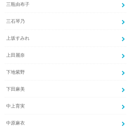
三瓶由布子
三石琴乃
上坂すみれ
上田麗奈
下地紫野
下田麻美
中上育実
中原麻衣