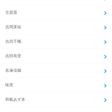
古賀葵
吉岡茉祐
吉武千颯
吉田有里
名塚佳織
味里
和氣あず未