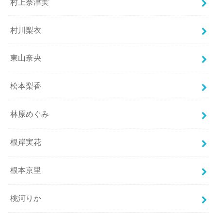
村上奈津実
村川梨衣
東山奈央
松本梨香
林原めぐみ
根岸実花
根本京里
桃河りか