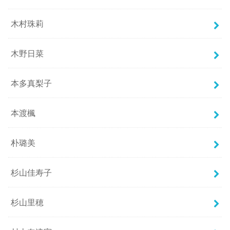
木村珠莉
木野日菜
本多真梨子
本渡楓
朴璐美
杉山佳寿子
杉山里穂