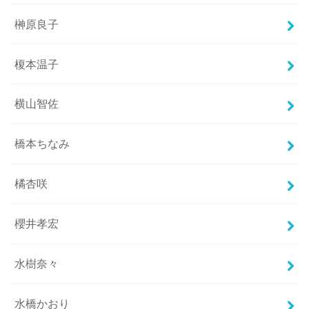
榊原良子
榎本温子
横山智佐
橋本ちなみ
橘杏咲
櫻井孝宏
水樹奈々
水橋かおり