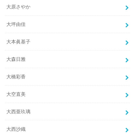
大原さやか
大坪由佳
大本眞基子
大森日雅
大橋彩香
大空直美
大西亜玖璃
大西沙織