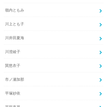
嶺内ともみ
川上とも子
川井田夏海
川澄綾子
巽悠衣子
市ノ瀬加那
平塚紗依
平田真菜