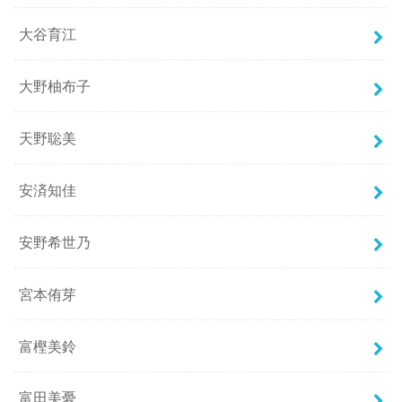
大谷育江
大野柚布子
天野聡美
安済知佳
安野希世乃
宮本侑芽
富樫美鈴
富田美憂