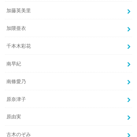
加藤英美里
加隈亜衣
千本木彩花
南早紀
南條愛乃
原奈津子
原由実
古木のぞみ