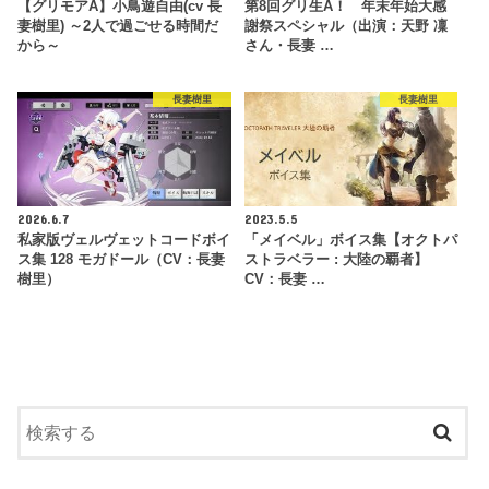
【グリモアA】小鳥遊自由(cv 長
第8回グリ生A！ 年末年始大感
妻樹里) ～2人で過ごせる時間だ
謝祭スペシャル（出演：天野 凜
から～
さん・長妻 …
長妻樹里
長妻樹里
2026.6.7
2023.5.5
私家版ヴェルヴェットコードボイ
「メイベル」ボイス集【オクトパ
ス集 128 モガドール（CV：長妻
ストラベラー : 大陸の覇者】
樹里）
CV：長妻 …