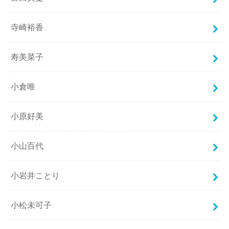
寺崎裕香
寿美菜子
小倉唯
小原好美
小山百代
小岩井ことり
小松未可子