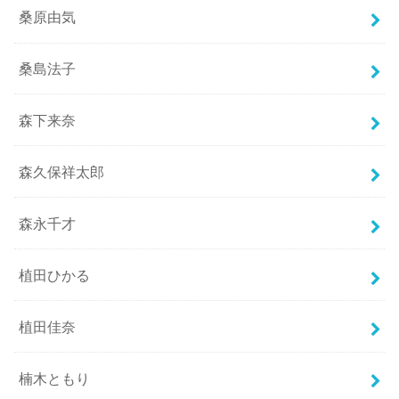
桑原由気
桑島法子
森下来奈
森久保祥太郎
森永千才
植田ひかる
植田佳奈
楠木ともり