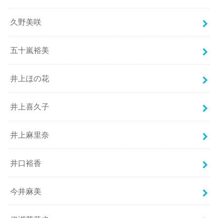
久野美咲
五十嵐裕美
井上ほの花
井上喜久子
井上麻里奈
井口裕香
今井麻美