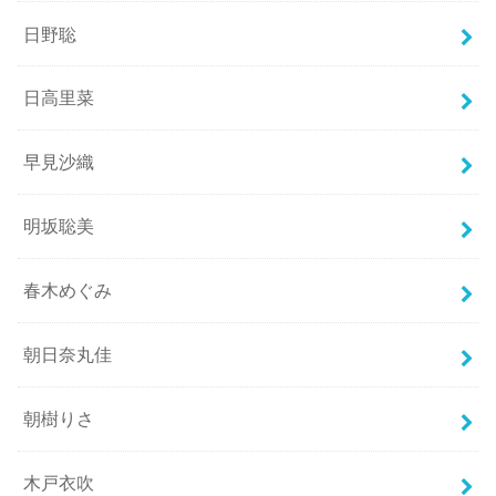
日野聡
日高里菜
早見沙織
明坂聡美
春木めぐみ
朝日奈丸佳
朝樹りさ
木戸衣吹