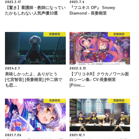
2023.3.17
2023.7.4
【驚き】看護師・教師になってい
『フユキス OP』 Snowy
たかもしれない人気声優10選
Diamond - 長妻樹里
長妻樹里
長妻樹里
2024.2.7
2022.5.13
美味しかったよ、ありがとう
【プリコネR】クウカノワール面
[七宮智音] [長妻樹里] [中二病で
白シーン集♪ CV:長妻樹里
も恋…
[Princ…
長妻樹里
長妻樹里
2021.7.26
2021.12.1