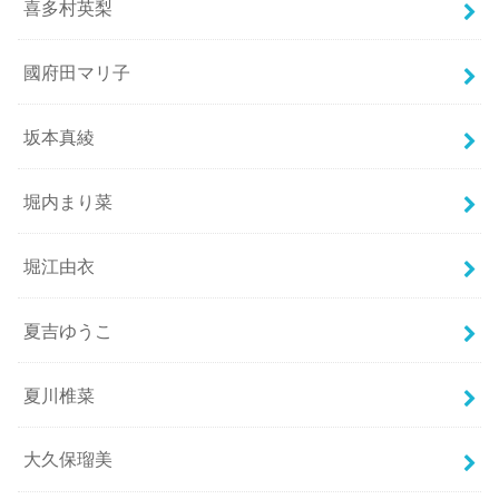
喜多村英梨
國府田マリ子
坂本真綾
堀内まり菜
堀江由衣
夏吉ゆうこ
夏川椎菜
大久保瑠美