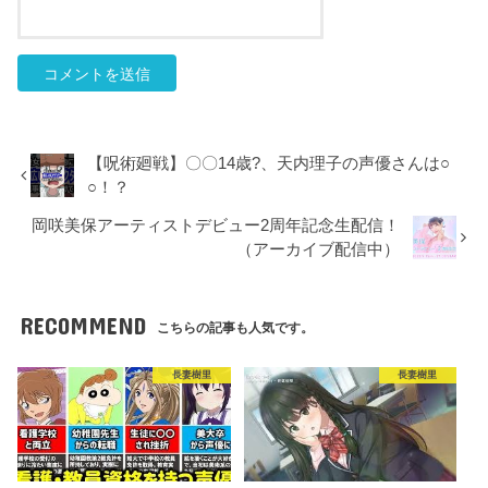
【呪術廻戦】〇〇14歳?、天内理子の声優さんは○
○！？
岡咲美保アーティストデビュー2周年記念生配信！
（アーカイブ配信中）
RECOMMEND
こちらの記事も人気です。
長妻樹里
長妻樹里