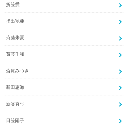
折笠愛
指出毬亜
斉藤朱夏
斎藤千和
斎賀みつき
新田恵海
新谷真弓
日笠陽子