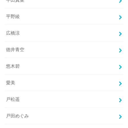
平野綾
広橋涼
徳井青空
悠木碧
愛美
戸松遥
戸田めぐみ