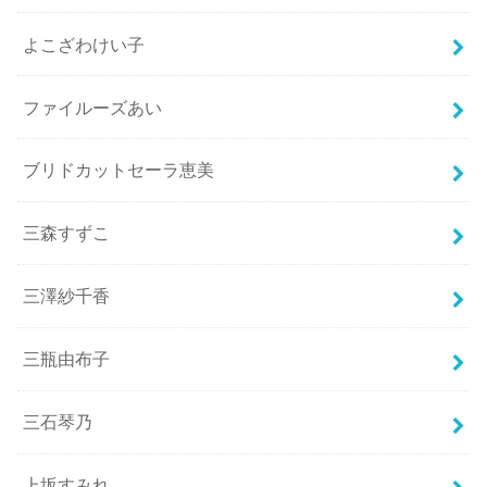
よこざわけい子
ファイルーズあい
ブリドカットセーラ恵美
三森すずこ
三澤紗千香
三瓶由布子
三石琴乃
上坂すみれ