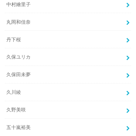
中村繪里子
丸岡和佳奈
丹下桜
久保ユリカ
久保田未夢
久川綾
久野美咲
五十嵐裕美