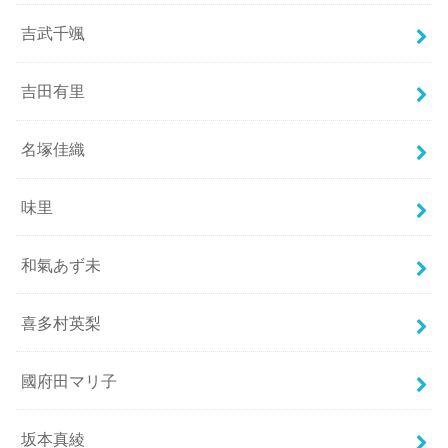
吉武千颯
吉田有里
名塚佳織
味里
和氣あず未
喜多村英梨
國府田マリ子
坂本真綾