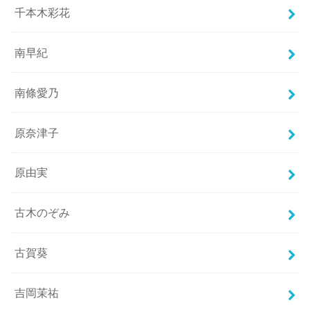
千本木彩花
南早紀
南條愛乃
原奈津子
原由実
古木のぞみ
古賀葵
吉岡茉祐