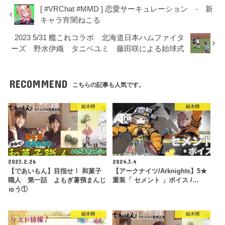
[ #VRChat #MMD ] 恋愛サーキュレーション - 新
キャラ宵闇ねこる
2023 5/31 艦これコラボ 北海道日本ハムファイタ
ーズ 野水伊織 タニベユミ 藤田咲による始球式
RECOMMEND
こちらの記事も人気です。
結木梢
結木梢
2023.2.26
2024.3.4
【であいもん】目指せ！ 和菓子
【アークナイツ/Arknights】5★
職人 第一話 よもぎ薯蕷まんじ
重装「 セメント 」ボイス /…
ゅう①
結木梢
結木梢