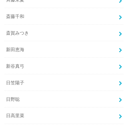
斎藤千和
斎賀みつき
新田恵海
新谷真弓
日笠陽子
日野聡
日高里菜