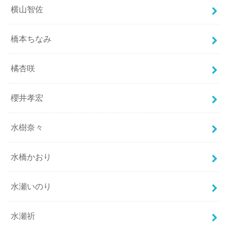
横山智佐
橋本ちなみ
橘杏咲
櫻井孝宏
水樹奈々
水橋かおり
水瀬いのり
水瀬祈