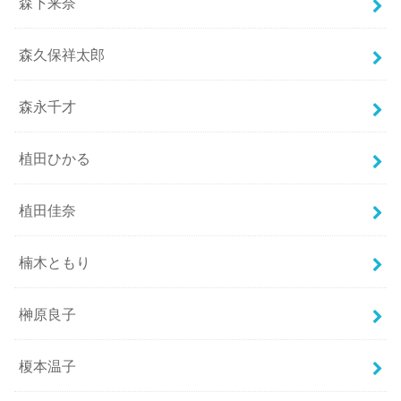
森下来奈
森久保祥太郎
森永千才
植田ひかる
植田佳奈
楠木ともり
榊原良子
榎本温子