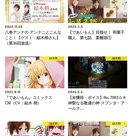
2022.11.20
2025.3.5
八巻アンナの アンナことこんな
【であいもん】目指せ！ 和菓子
こと！【ゲスト：結木梢さん】
職人 第七話 栗饅頭①
（第36回放送）
結木梢
結木梢
2023.8.15
2026.5.6
『であいもん』コミックス
【未獲得・ボイス】No.7083☆６
CM（CV：結木 梢）
神聖なる敬虔の神 スプンタ・ア
ールマ…
結木梢
結木梢