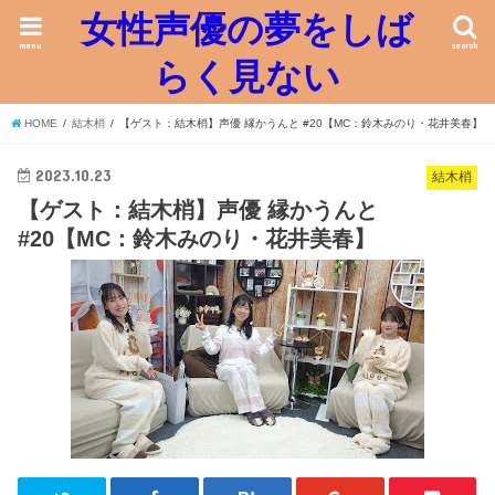
女性声優の夢をしば
menu
search
らく見ない
HOME
結木梢
【ゲスト：結木梢】声優 縁かうんと #20【MC：鈴木みのり・花井美春】
2023.10.23
結木梢
【ゲスト：結木梢】声優 縁かうんと
#20【MC：鈴木みのり・花井美春】