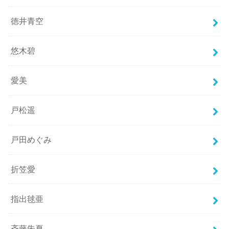
徳井青空
悠木碧
愛美
戸松遥
戸田めぐみ
折笠愛
指出毬亜
斉藤朱夏