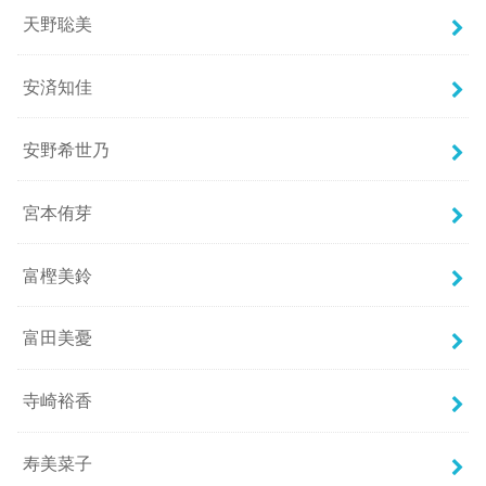
天野聡美
安済知佳
安野希世乃
宮本侑芽
富樫美鈴
富田美憂
寺崎裕香
寿美菜子