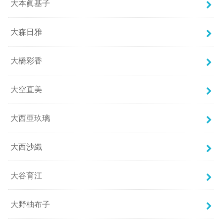
大本眞基子
大森日雅
大橋彩香
大空直美
大西亜玖璃
大西沙織
大谷育江
大野柚布子