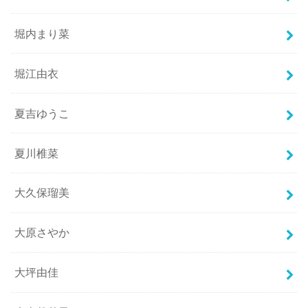
堀内まり菜
堀江由衣
夏吉ゆうこ
夏川椎菜
大久保瑠美
大原さやか
大坪由佳