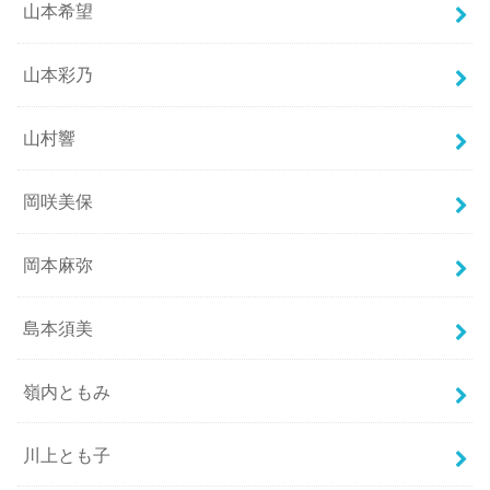
山本希望
山本彩乃
山村響
岡咲美保
岡本麻弥
島本須美
嶺内ともみ
川上とも子