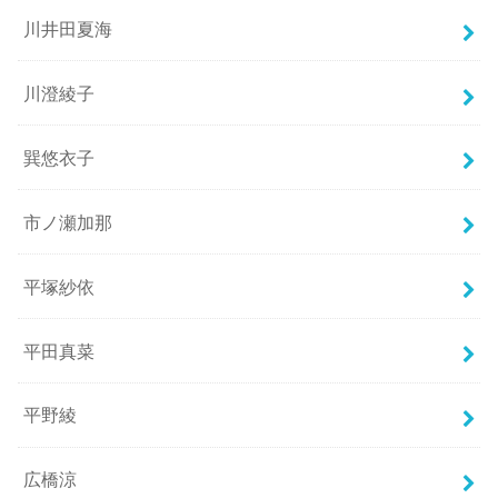
川井田夏海
川澄綾子
巽悠衣子
市ノ瀬加那
平塚紗依
平田真菜
平野綾
広橋涼