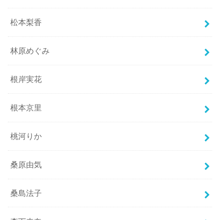
松本梨香
林原めぐみ
根岸実花
根本京里
桃河りか
桑原由気
桑島法子