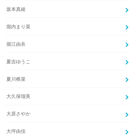
坂本真綾
堀内まり菜
堀江由衣
夏吉ゆうこ
夏川椎菜
大久保瑠美
大原さやか
大坪由佳