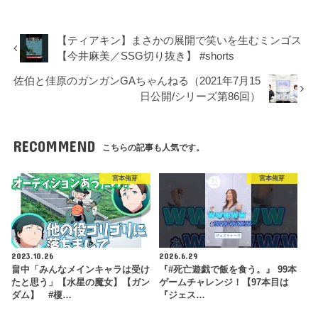
【ティアキン】まさかの展開で笑いを生むミンゴス
【今井麻美／SSG切り抜き】 #shorts
佐伯と佳原のガンガンGAちゃんねる（2021年7月15
日公開/シリーズ第86回）
RECOMMEND
こちらの記事も人気です。
宮本侑芽
宮本侑芽
2023.10.26
2026.6.29
畠中「みんなメインキャラは受け
『#死亡遊戯で飯を食う。』 99本
たと思う」【水星の魔女】【ガン
ゲームチャレンジ！【97本目は
ダム】 #榎…
『ジェス…