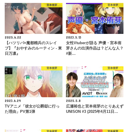
宮本侑芽
宮本侑芽
2025.6.22
2023.5.13
【ハツリバ×魔都精兵のスレイ
女性Vtuberが語る 声優・宮本侑
ブ】『おやすみのルーティン - 東
芽さんの出演作品は？どんな人？
日万凛』
#新…
宮本侑芽
宮本侑芽
2023.6.29
2025.5.8
TVアニメ「彼女が公爵邸に行っ
広瀬裕也と宮本侑芽のとりあえず
た理由」PV第1弾
UNISON #3 (2025年4月11日…
宮本侑芽
宮本侑芽