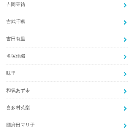
吉岡茉祐
吉武千颯
吉田有里
名塚佳織
味里
和氣あず未
喜多村英梨
國府田マリ子