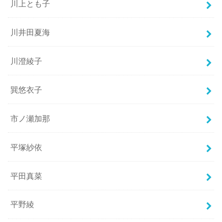
川上とも子
川井田夏海
川澄綾子
巽悠衣子
市ノ瀬加那
平塚紗依
平田真菜
平野綾