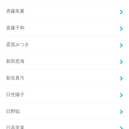
斉藤朱夏
斎藤千和
斎賀みつき
新田恵海
新谷真弓
日笠陽子
日野聡
日高里菜