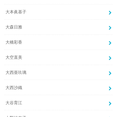
大本眞基子
大森日雅
大橋彩香
大空直美
大西亜玖璃
大西沙織
大谷育江