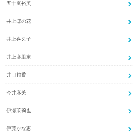
五十嵐裕美
井上ほの花
井上喜久子
井上麻里奈
井口裕香
今井麻美
伊瀬茉莉也
伊藤かな恵