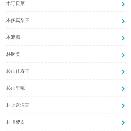
木野日菜
本多真梨子
本渡楓
朴璐美
杉山佳寿子
杉山里穂
村上奈津実
村川梨衣