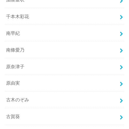
千本木彩花
南早紀
南條愛乃
原奈津子
原由実
古木のぞみ
古賀葵