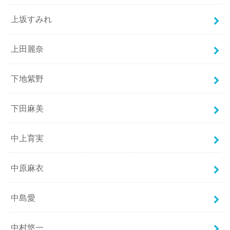
上坂すみれ
上田麗奈
下地紫野
下田麻美
中上育実
中原麻衣
中島愛
中村悠一