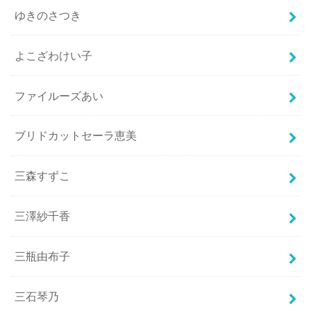
ゆきのさつき
よこざわけい子
ファイルーズあい
ブリドカットセーラ恵美
三森すずこ
三澤紗千香
三瓶由布子
三石琴乃