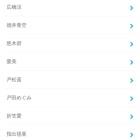
広橋涼
徳井青空
悠木碧
愛美
戸松遥
戸田めぐみ
折笠愛
指出毬亜