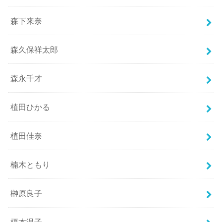
森下来奈
森久保祥太郎
森永千才
植田ひかる
植田佳奈
楠木ともり
榊原良子
榎本温子