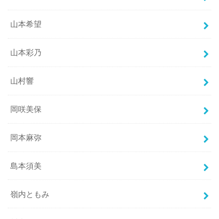
山本希望
山本彩乃
山村響
岡咲美保
岡本麻弥
島本須美
嶺内ともみ