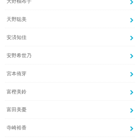
大野柚布子
天野聡美
安済知佳
安野希世乃
宮本侑芽
富樫美鈴
富田美憂
寺崎裕香