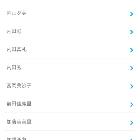
内山夕実
内田彩
内田真礼
内田秀
冨岡美沙子
前田佳織里
加藤英美里
加隈亜衣