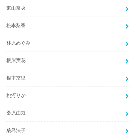
東山奈央
松本梨香
林原めぐみ
根岸実花
根本京里
桃河りか
桑原由気
桑島法子