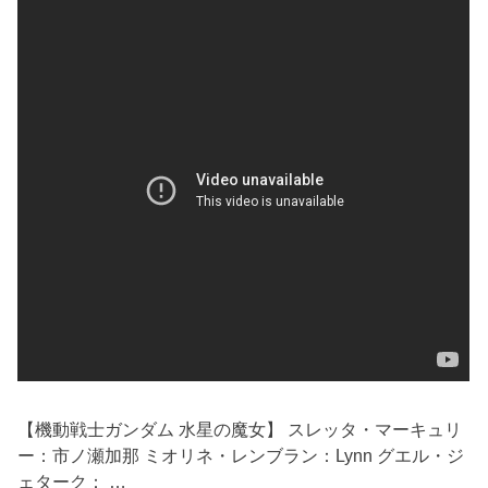
【機動戦士ガンダム 水星の魔女】 スレッタ・マーキュリ
ー：市ノ瀬加那 ミオリネ・レンブラン：Lynn グエル・ジ
ェターク： …