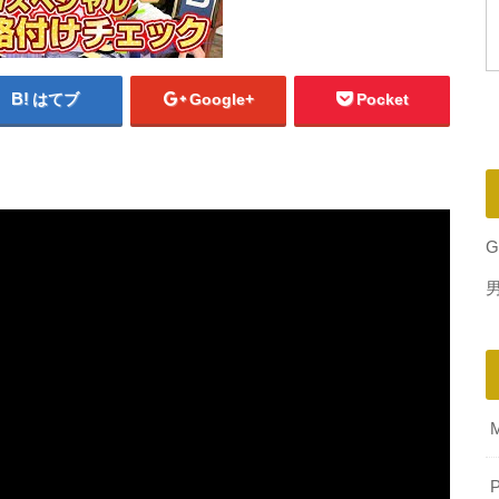
はてブ
Google+
Pocket
G
P