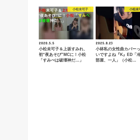
小松未可子
小松未
2020.5.5
2025.8.23
小松未可子＆上坂すみれ、
小林私の女性曲カバー
初“夜あそび”MCに！小松
いですよね『K』ED「
「すみぺは破壊神だ…」
部屋、一人」（小松…