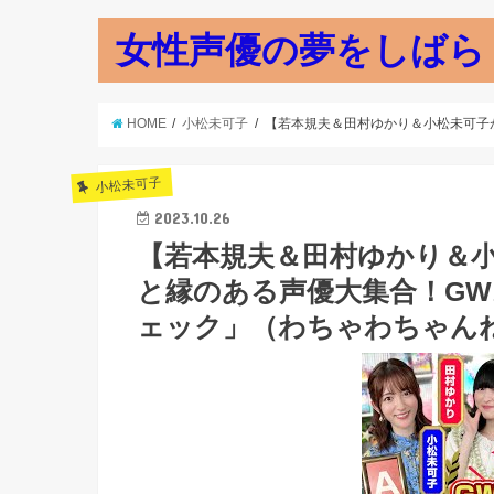
女性声優の夢をしばら
HOME
小松未可子
【若本規夫＆田村ゆかり＆小松未可子
小松未可子
2023.10.26
【若本規夫＆田村ゆかり＆
と縁のある声優大集合！G
ェック」（わちゃわちゃんね