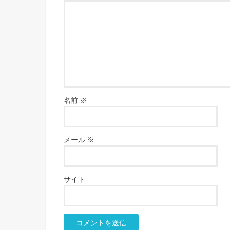
名前
※
メール
※
サイト