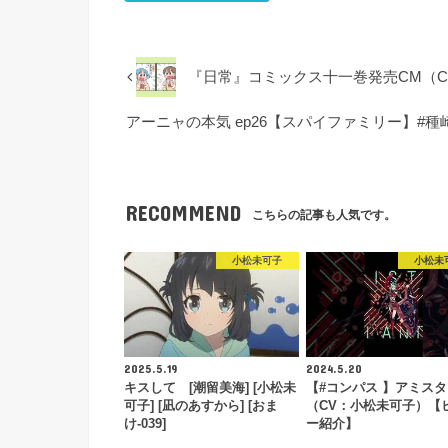
『日常』コミックス十一巻発売CM（C
アーニャの本気 ep26【スパイファミリー】#種崎
RECOMMEND
こちらの記事も人気です。
小松未可子
小松未
2025.5.19
2024.5.20
キスして [潮留美海] [小松未
【#コンパス 】アミス
可子] [凪のあすから] [おま
（CV：小松未可子）【
け-039]
ー紹介】