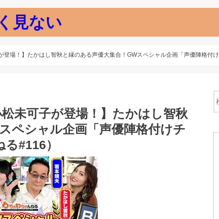
く見ない
が登場！】たかはし智秋と縁のある声優大集合！GWスペシャル企画「声優陣格付けチ
小松未可子が登場！】たかはし智秋
Wスペシャル企画「声優陣格付けチ
る#116）