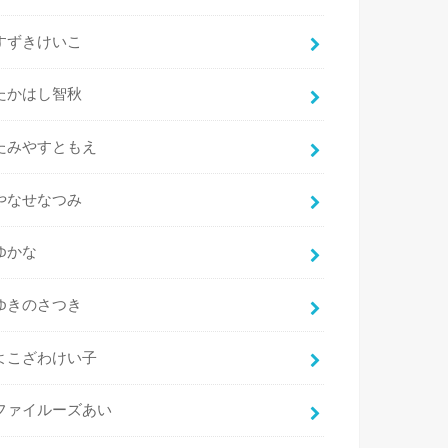
すずきけいこ
たかはし智秋
たみやすともえ
やなせなつみ
ゆかな
ゆきのさつき
よこざわけい子
ファイルーズあい