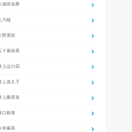
久保田未夢
久川綾
久野美咲
五十嵐裕美
井上ほの花
井上喜久子
井上麻里奈
井口裕香
今井麻美