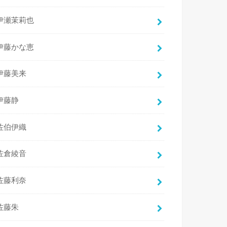
伊瀬茉莉也
伊藤かな恵
伊藤美来
伊藤静
佐伯伊織
佐倉綾音
佐藤利奈
佐藤朱