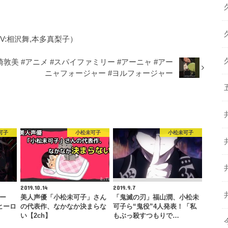
V:相沢舞,本多真梨子）
敦美 #アニメ #スパイファミリー #アーニャ #アー
ニャフォージャー #ヨルフォージャー
可子
小松未可子
小松未可子
2019.10.14
2019.9.7
ター
美人声優「小松未可子」さん
「鬼滅の刃」福山潤、小松未
ヒーロ
の代表作、なかなか決まらな
可子ら“鬼役”4人発表！「私
い【2ch】
もぶっ殺すつもりで…