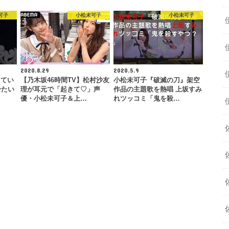
可子
小松未可子
小松未可子
2020.8.29
2020.5.9
ってい
【乃木坂46時間TV】松村沙友
小松未可子『破滅の刀』架空
冷たい
理が耳元で「起きて♡」声
作品の主題歌を熱唱 上坂すみ
優・小松未可子＆上…
れツッコミ「鬼を殺…