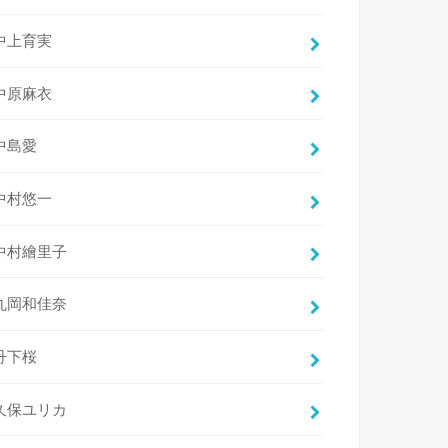
中上育実
中原麻衣
中島愛
中村悠一
中村繪里子
丸岡和佳奈
丹下桜
久保ユリカ