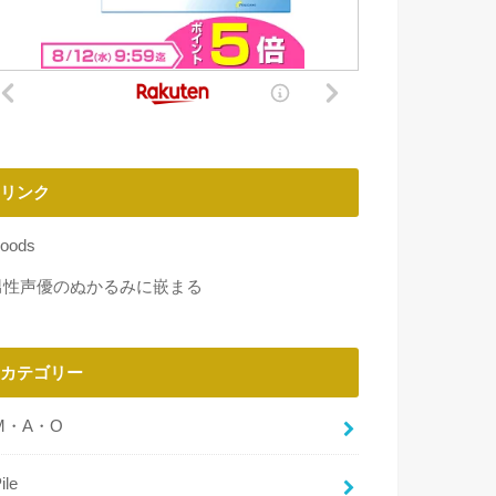
リンク
oods
男性声優のぬかるみに嵌まる
カテゴリー
M・A・O
ile