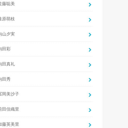
佐藤聡美
佳原萌枝
内山夕実
内田彩
内田真礼
内田秀
冨岡美沙子
前田佳織里
加藤英美里