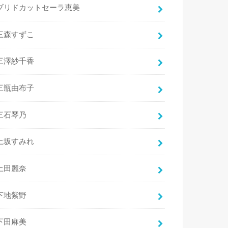
ブリドカットセーラ恵美
三森すずこ
三澤紗千香
三瓶由布子
三石琴乃
上坂すみれ
上田麗奈
下地紫野
下田麻美