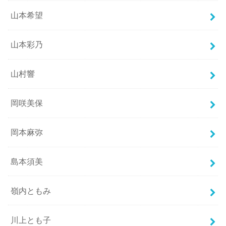
山本希望
山本彩乃
山村響
岡咲美保
岡本麻弥
島本須美
嶺内ともみ
川上とも子