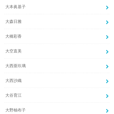
大本眞基子
大森日雅
大橋彩香
大空直美
大西亜玖璃
大西沙織
大谷育江
大野柚布子