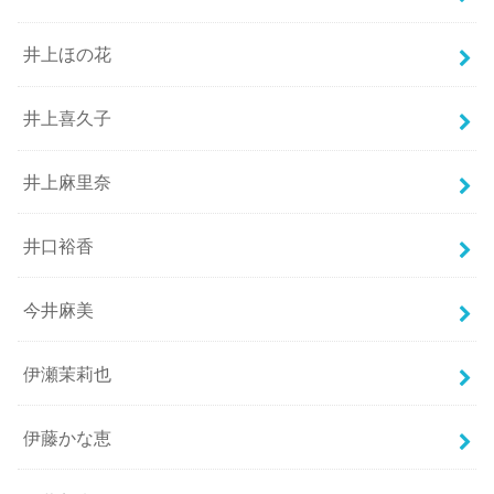
井上ほの花
井上喜久子
井上麻里奈
井口裕香
今井麻美
伊瀬茉莉也
伊藤かな恵