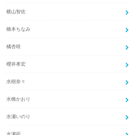
横山智佐
橋本ちなみ
橘杏咲
櫻井孝宏
水樹奈々
水橋かおり
水瀬いのり
水瀬祈