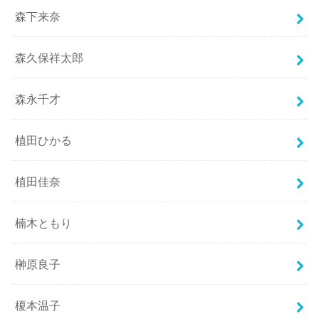
森下来奈
森久保祥太郎
森永千才
植田ひかる
植田佳奈
楠木ともり
榊原良子
榎本温子