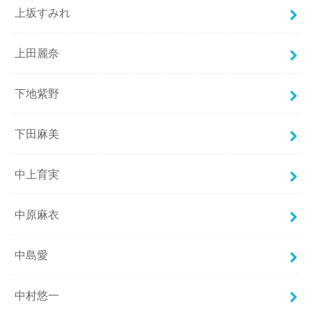
上坂すみれ
上田麗奈
下地紫野
下田麻美
中上育実
中原麻衣
中島愛
中村悠一