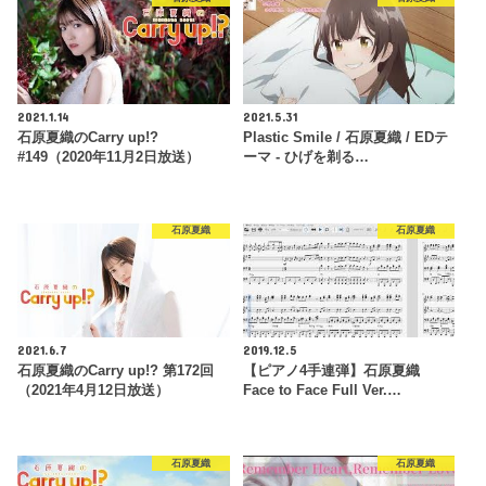
2021.1.14
2021.5.31
石原夏織のCarry up!?
Plastic Smile / 石原夏織 / EDテ
#149（2020年11月2日放送）
ーマ - ひげを剃る…
石原夏織
石原夏織
2021.6.7
2019.12.5
石原夏織のCarry up!? 第172回
【ピアノ4手連弾】石原夏織
（2021年4月12日放送）
Face to Face Full Ver.…
石原夏織
石原夏織