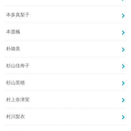
本多真梨子
本渡楓
朴璐美
杉山佳寿子
杉山里穂
村上奈津実
村川梨衣