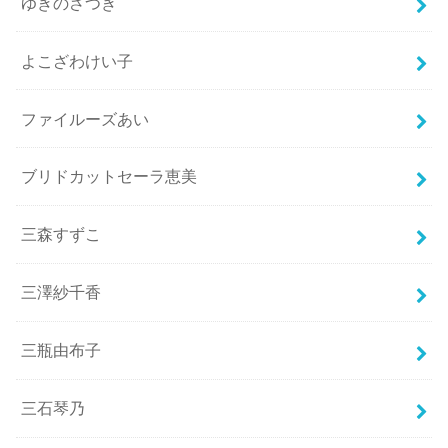
ゆきのさつき
よこざわけい子
ファイルーズあい
ブリドカットセーラ恵美
三森すずこ
三澤紗千香
三瓶由布子
三石琴乃