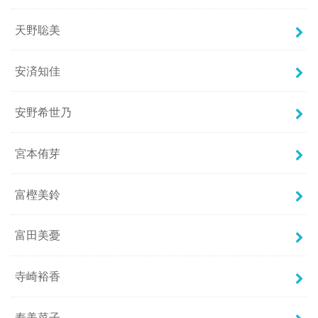
天野聡美
安済知佳
安野希世乃
宮本侑芽
富樫美鈴
富田美憂
寺崎裕香
寿美菜子