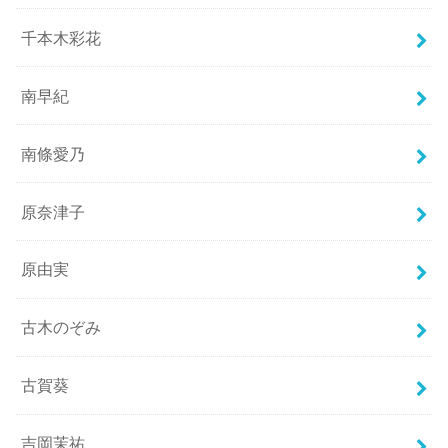
千本木彩花
南早紀
南條愛乃
原奈津子
原由実
古木のぞみ
古賀葵
吉岡茉祐