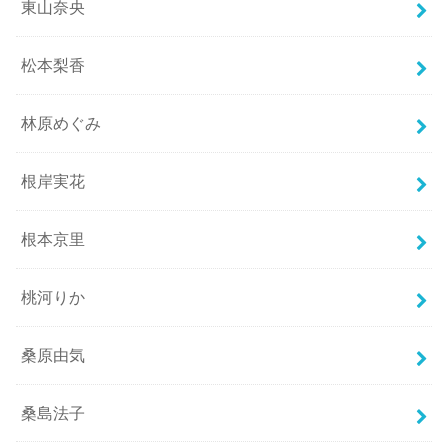
東山奈央
松本梨香
林原めぐみ
根岸実花
根本京里
桃河りか
桑原由気
桑島法子