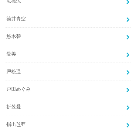
広橋涼
徳井青空
悠木碧
愛美
戸松遥
戸田めぐみ
折笠愛
指出毬亜