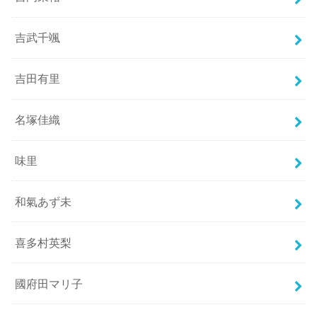
吉武千颯
吉田有里
名塚佳織
味里
和氣あず未
喜多村英梨
國府田マリ子