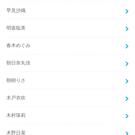
早見沙織
明坂聡美
春木めぐみ
朝日奈丸佳
朝樹りさ
木戸衣吹
木村珠莉
木野日菜