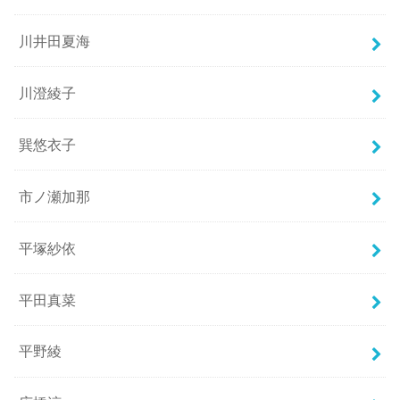
川井田夏海
川澄綾子
巽悠衣子
市ノ瀬加那
平塚紗依
平田真菜
平野綾