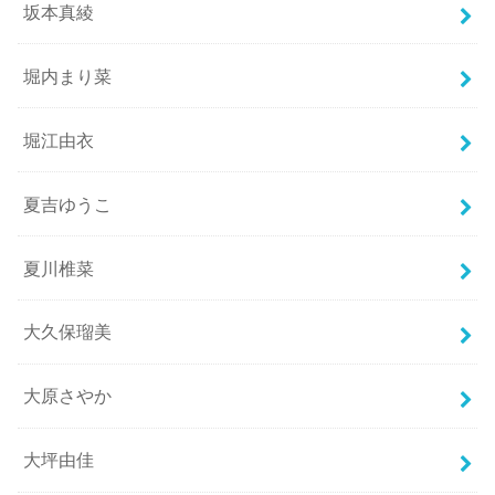
坂本真綾
堀内まり菜
堀江由衣
夏吉ゆうこ
夏川椎菜
大久保瑠美
大原さやか
大坪由佳