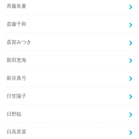
斉藤朱夏
斎藤千和
斎賀みつき
新田恵海
新谷真弓
日笠陽子
日野聡
日高里菜