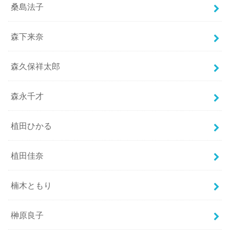
桑島法子
森下来奈
森久保祥太郎
森永千才
植田ひかる
植田佳奈
楠木ともり
榊原良子