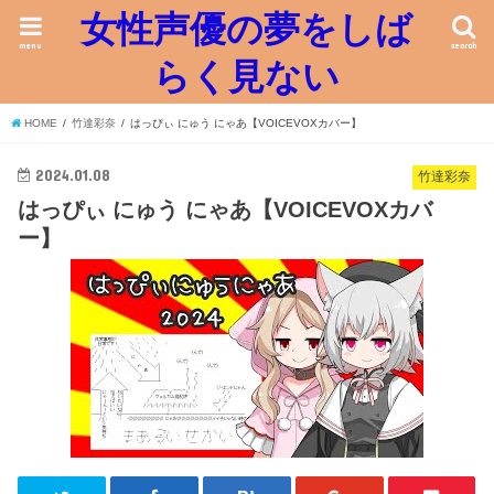
女性声優の夢をしば
menu
search
らく見ない
HOME
竹達彩奈
はっぴぃ にゅう にゃあ【VOICEVOXカバー】
2024.01.08
竹達彩奈
はっぴぃ にゅう にゃあ【VOICEVOXカバ
ー】