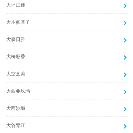
大坪由佳
大本眞基子
大森日雅
大橋彩香
大空直美
大西亜玖璃
大西沙織
大谷育江