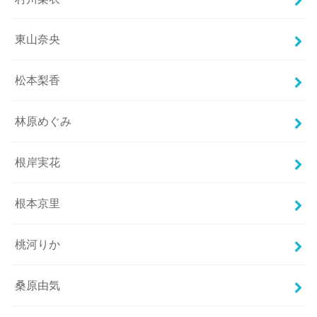
東山奈央
松本梨香
林原めぐみ
根岸実花
根本京里
桃河りか
桑原由気