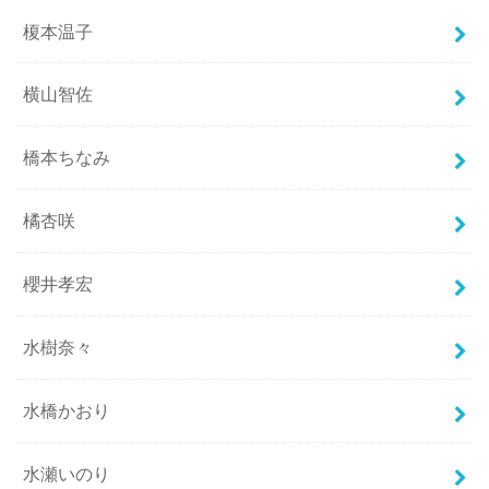
榎本温子
横山智佐
橋本ちなみ
橘杏咲
櫻井孝宏
水樹奈々
水橋かおり
水瀬いのり