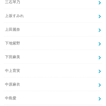
三石琴乃
上坂すみれ
上田麗奈
下地紫野
下田麻美
中上育実
中原麻衣
中島愛