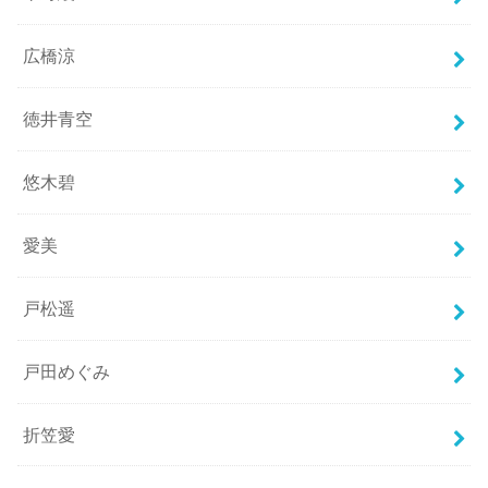
広橋涼
徳井青空
悠木碧
愛美
戸松遥
戸田めぐみ
折笠愛