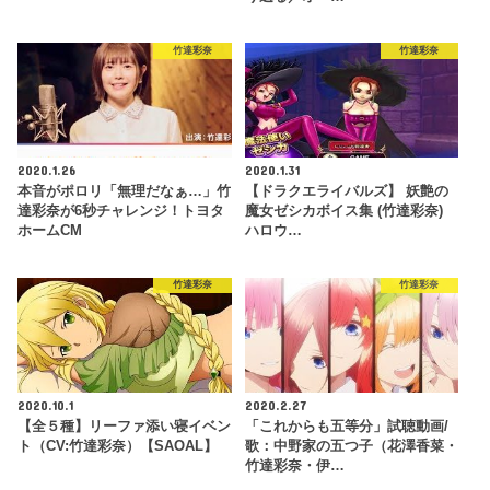
竹達彩奈
竹達彩奈
2020.1.26
2020.1.31
本音がポロリ「無理だなぁ…」竹
【ドラクエライバルズ】 妖艶の
達彩奈が6秒チャレンジ！トヨタ
魔女ゼシカボイス集 (竹達彩奈)
ホームCM
ハロウ…
竹達彩奈
竹達彩奈
2020.10.1
2020.2.27
【全５種】リーファ添い寝イベン
「これからも五等分」試聴動画/
ト（CV:竹達彩奈）【SAOAL】
歌：中野家の五つ子（花澤香菜・
竹達彩奈・伊…