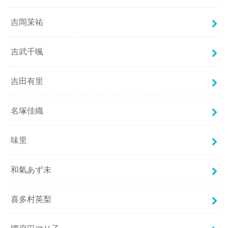
吉岡茉祐
吉武千颯
吉田有里
名塚佳織
味里
和氣あず未
喜多村英梨