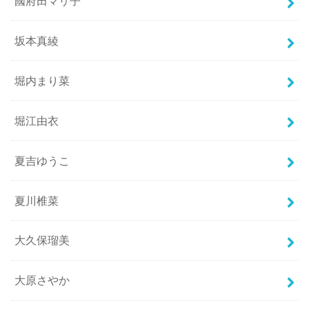
國府田マリ子
坂本真綾
堀内まり菜
堀江由衣
夏吉ゆうこ
夏川椎菜
大久保瑠美
大原さやか