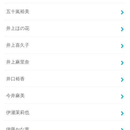
五十嵐裕美
井上ほの花
井上喜久子
井上麻里奈
井口裕香
今井麻美
伊瀬茉莉也
伊藤かな恵