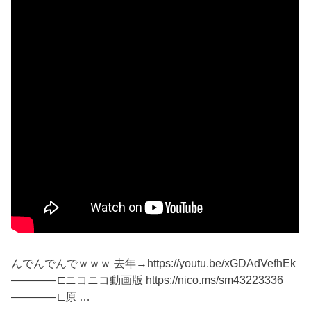
んでんでんでｗｗｗ 去年→https://youtu.be/xGDAdVefhEk
―――― □ニコニコ動画版 https://nico.ms/sm43223336
―――― □原 …