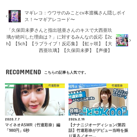
マギレコ：ウワサのみことcv本渡楓さん隠しボイ
ス！〜マギアレコード〜
「久保田未夢さんと指出毬亜さんのキスで大西亜玖
璃が絶叫した理由は？」に対するみんなの反応【2c
h】【5ch】【ラブライブ！反応集】【虹ヶ咲】【大
西亜玖璃】【久保田未夢】【声優】
RECOMMEND
こちらの記事も人気です。
竹達彩奈
竹達彩奈
2020.7.7
2026.2.19
マイネオASMR（竹達彩奈）編
【ナナニジオーディション/第四
「980円」6秒
話】竹達彩奈がデビュー当時を振
り返る／オー…