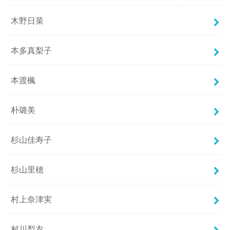
木野日菜
本多真梨子
本渡楓
朴璐美
杉山佳寿子
杉山里穂
村上奈津実
村川梨衣