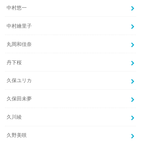
中村悠一
中村繪里子
丸岡和佳奈
丹下桜
久保ユリカ
久保田未夢
久川綾
久野美咲