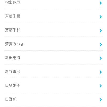
指出毬亜
斉藤朱夏
斎藤千和
斎賀みつき
新田恵海
新谷真弓
日笠陽子
日野聡