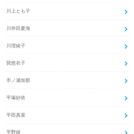
川上とも子
川井田夏海
川澄綾子
巽悠衣子
市ノ瀬加那
平塚紗依
平田真菜
平野綾