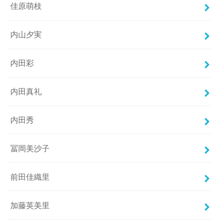
佳原萌枝
内山夕実
内田彩
内田真礼
内田秀
冨岡美沙子
前田佳織里
加藤英美里