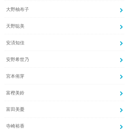
大野柚布子
天野聡美
安済知佳
安野希世乃
宮本侑芽
富樫美鈴
富田美憂
寺崎裕香