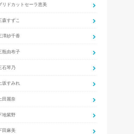
ブリドカットセーラ恵美
三森すずこ
三澤紗千香
三瓶由布子
三石琴乃
上坂すみれ
上田麗奈
下地紫野
下田麻美