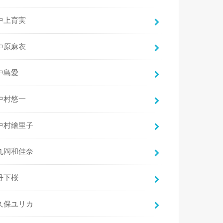
中上育実
中原麻衣
中島愛
中村悠一
中村繪里子
丸岡和佳奈
丹下桜
久保ユリカ