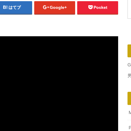
はてブ
Google+
Pocket
G
P