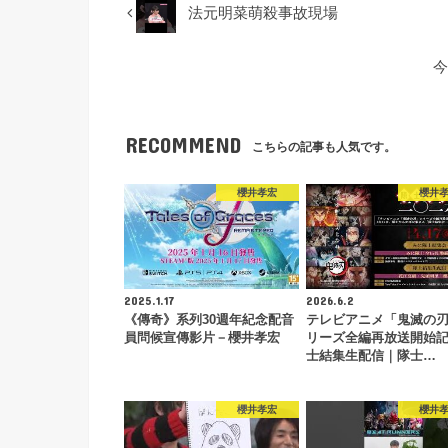
法元明菜萌殺事故現場
今
RECOMMEND
こちらの記事も人気です。
櫻井孝宏
櫻井
2025.1.17
2026.6.2
《傳奇》系列30週年紀念配音
テレビアニメ「鬼滅の
員問候宣傳影片－櫻井孝宏
リーズ全編再放送開始記
士結集生配信｜隊士…
櫻井孝宏
櫻井