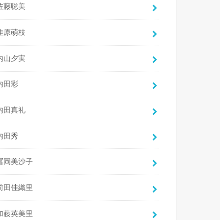
佐藤聡美
佳原萌枝
内山夕実
内田彩
内田真礼
内田秀
冨岡美沙子
前田佳織里
加藤英美里