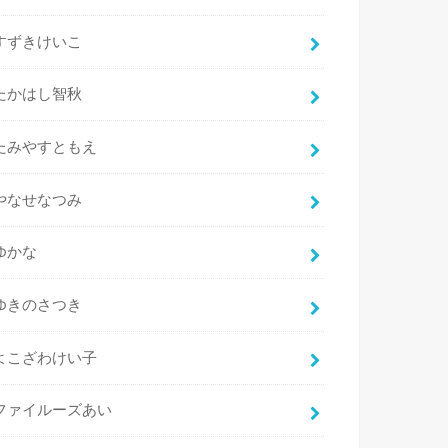
すずきけいこ
たかはし智秋
たみやすともえ
やなせなつみ
ゆかな
ゆきのさつき
よこざわけい子
ファイルーズあい