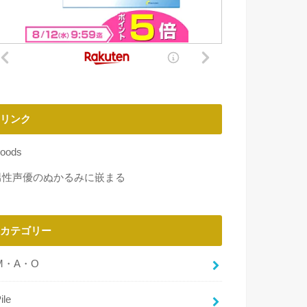
リンク
oods
男性声優のぬかるみに嵌まる
カテゴリー
M・A・O
ile