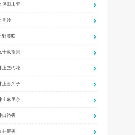
久保田未夢
久川綾
久野美咲
五十嵐裕美
井上ほの花
井上喜久子
井上麻里奈
井口裕香
今井麻美