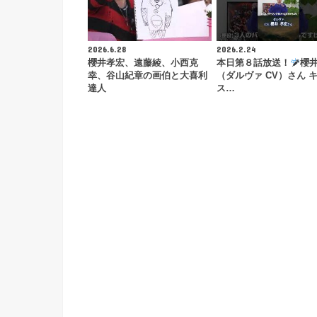
2026.6.28
2026.2.24
櫻井孝宏、遠藤綾、小西克
本日第８話放送！
櫻
幸、谷山紀章の画伯と大喜利
（ダルヴァ CV）さん 
達人
ス…