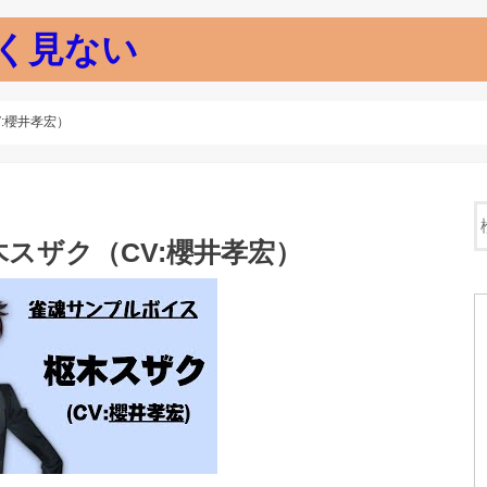
く見ない
:櫻井孝宏）
スザク（CV:櫻井孝宏）