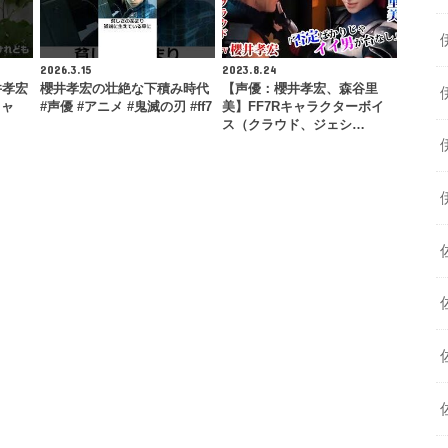
2026.3.15
2023.8.24
井孝宏
櫻井孝宏の壮絶な下積み時代
【声優：櫻井孝宏、森谷里
キャ
#声優 #アニメ #鬼滅の刃 #ff7
美】FF7Rキャラクターボイ
ス（クラウド、ジェシ…