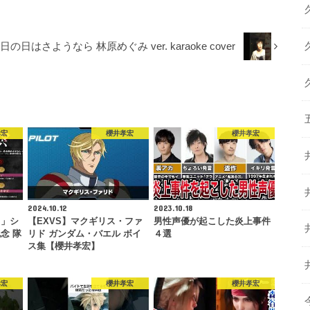
日の日はさようなら 林原めぐみ ver. karaoke cover
孝宏
櫻井孝宏
櫻井孝宏
2024.10.12
2023.10.18
刃」シ
【EXVS】マクギリス・ファ
男性声優が起こした炎上事件
念 隊
リド ガンダム・バエル ボイ
４選
ス集【櫻井孝宏】
孝宏
櫻井孝宏
櫻井孝宏