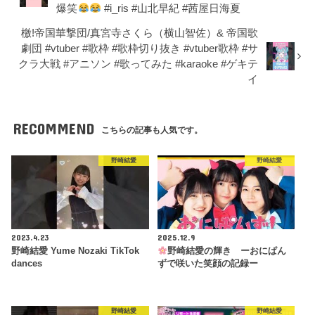
爆笑
#i_ris #山北早紀 #茜屋日海夏
檄!帝国華撃団/真宮寺さくら（横山智佐）& 帝国歌
劇団 #vtuber #歌枠 #歌枠切り抜き #vtuber歌枠 #サ
クラ大戦 #アニソン #歌ってみた #karaoke #ゲキテ
イ
RECOMMEND
こちらの記事も人気です。
野崎結愛
野崎結愛
2023.4.23
2025.12.9
野崎結愛 Yume Nozaki TikTok
野崎結愛の輝き ーおにぱん
dances
ずで咲いた笑顔の記録ー
野崎結愛
野崎結愛