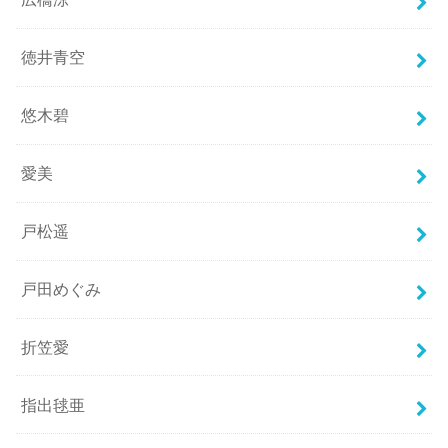
徳井青空
悠木碧
愛美
戸松遥
戸田めぐみ
折笠愛
指出毬亜