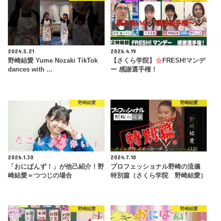
2024.5.21
2026.4.19
野崎結愛 Yume Nozaki TikTok
【さくら学院】
FRESH!マンデ
dances with …
ー 感謝選手権！
野崎結愛
野崎結愛
2026.1.30
2024.7.10
「おにぱんず！」が他己紹介！野
プロフェッショナル野崎の流儀
崎結愛＝つつじの場合
特別篇（さくら学院 野崎結愛）
野崎結愛
野崎結愛