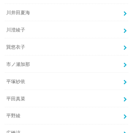
川井田夏海
川澄綾子
巽悠衣子
市ノ瀬加那
平塚紗依
平田真菜
平野綾
広橋涼