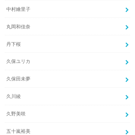
中村繪里子
丸岡和佳奈
丹下桜
久保ユリカ
久保田未夢
久川綾
久野美咲
五十嵐裕美