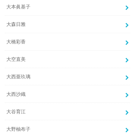
大本眞基子
大森日雅
大橋彩香
大空直美
大西亜玖璃
大西沙織
大谷育江
大野柚布子