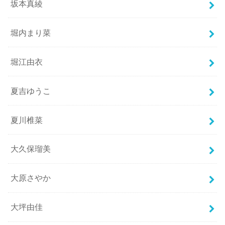
坂本真綾
堀内まり菜
堀江由衣
夏吉ゆうこ
夏川椎菜
大久保瑠美
大原さやか
大坪由佳