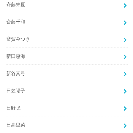
斉藤朱夏
斎藤千和
斎賀みつき
新田恵海
新谷真弓
日笠陽子
日野聡
日高里菜