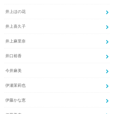
井上ほの花
井上喜久子
井上麻里奈
井口裕香
今井麻美
伊瀬茉莉也
伊藤かな恵