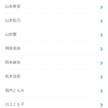
山本希望
山本彩乃
山村響
岡咲美保
岡本麻弥
島本須美
嶺内ともみ
川上とも子