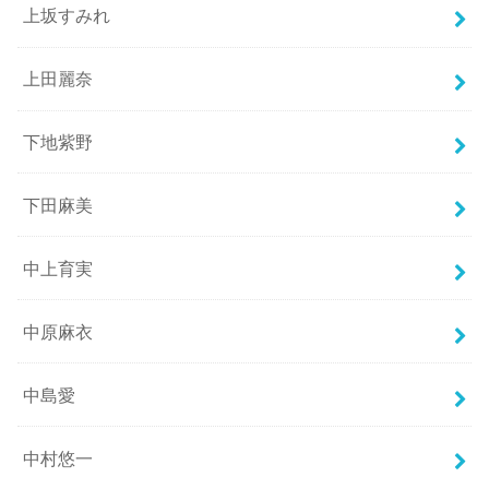
上坂すみれ
上田麗奈
下地紫野
下田麻美
中上育実
中原麻衣
中島愛
中村悠一