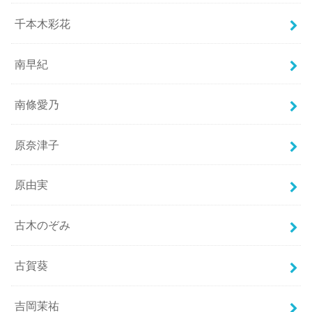
千本木彩花
南早紀
南條愛乃
原奈津子
原由実
古木のぞみ
古賀葵
吉岡茉祐