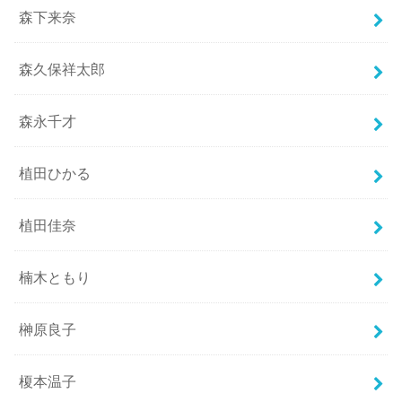
森下来奈
森久保祥太郎
森永千才
植田ひかる
植田佳奈
楠木ともり
榊原良子
榎本温子