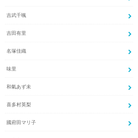
吉武千颯
吉田有里
名塚佳織
味里
和氣あず未
喜多村英梨
國府田マリ子