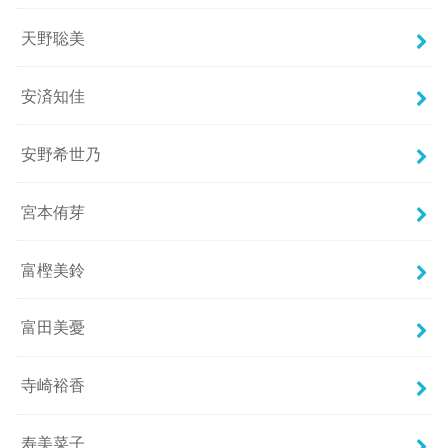
天野聡美
安済知佳
安野希世乃
宮本侑芽
富樫美鈴
富田美憂
寺崎裕香
寿美菜子