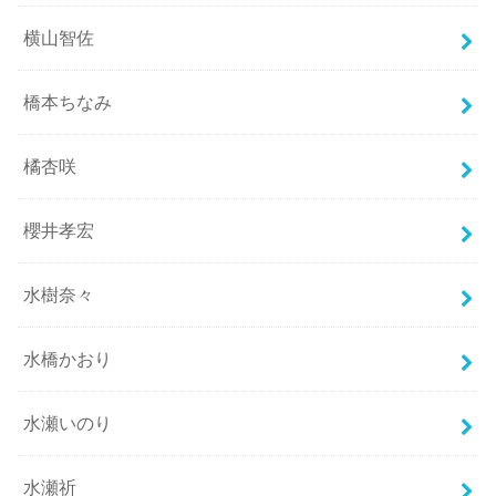
横山智佐
橋本ちなみ
橘杏咲
櫻井孝宏
水樹奈々
水橋かおり
水瀬いのり
水瀬祈