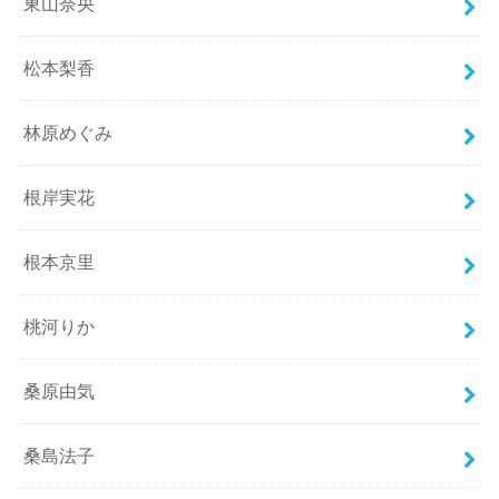
東山奈央
松本梨香
林原めぐみ
根岸実花
根本京里
桃河りか
桑原由気
桑島法子