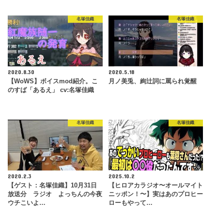
名塚佳織
名塚佳織
2020.8.30
2020.5.18
【WoWS】ボイスmod紹介。こ
月ノ美兎、絢辻詞に罵られ覚醒
のすば「あるえ」 cv:名塚佳織
名塚佳織
名塚佳織
2020.2.3
2025.10.2
【ゲスト：名塚佳織】10月31日
【ヒロアカラジオ〜オールマイト
放送分 ラジオ よっちんの今夜
ニッポン！〜】実はあのプロヒー
ウチこいよ…
ローもやって…