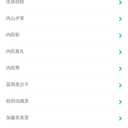
佳原萌枝
内山夕実
内田彩
内田真礼
内田秀
冨岡美沙子
前田佳織里
加藤英美里