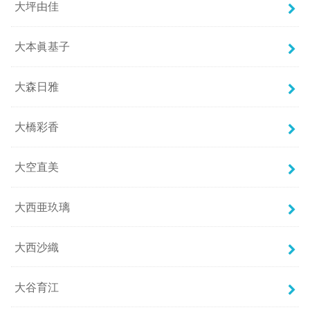
大坪由佳
大本眞基子
大森日雅
大橋彩香
大空直美
大西亜玖璃
大西沙織
大谷育江