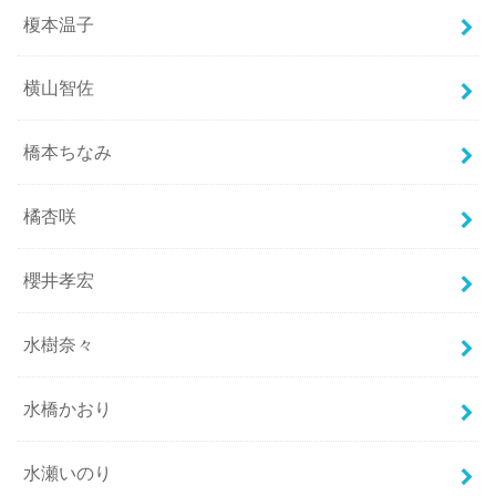
榎本温子
横山智佐
橋本ちなみ
橘杏咲
櫻井孝宏
水樹奈々
水橋かおり
水瀬いのり