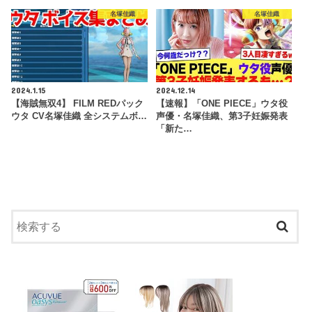
名塚佳織
名塚佳織
2024.1.15
2024.12.14
【海賊無双4】 FILM REDパック
【速報】「ONE PIECE」ウタ役
ウタ CV名塚佳織 全システムボ…
声優・名塚佳織、第3子妊娠発表
「新た…