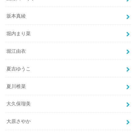
坂本真綾
堀内まり菜
堀江由衣
夏吉ゆうこ
夏川椎菜
大久保瑠美
大原さやか