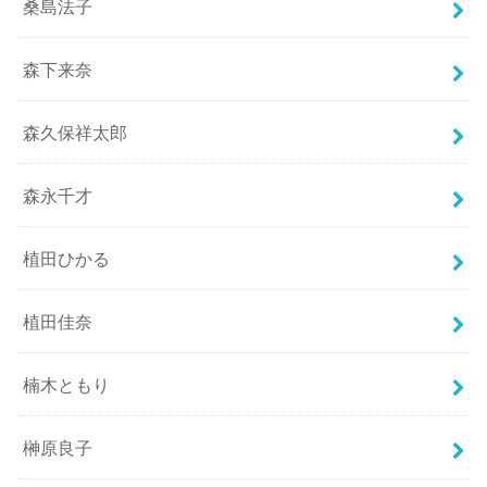
桑島法子
森下来奈
森久保祥太郎
森永千才
植田ひかる
植田佳奈
楠木ともり
榊原良子