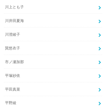
川上とも子
川井田夏海
川澄綾子
巽悠衣子
市ノ瀬加那
平塚紗依
平田真菜
平野綾