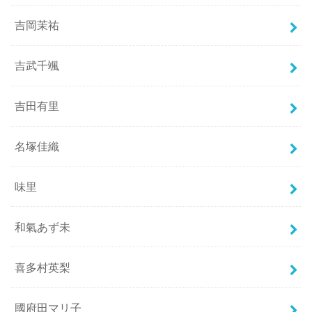
吉岡茉祐
吉武千颯
吉田有里
名塚佳織
味里
和氣あず未
喜多村英梨
國府田マリ子