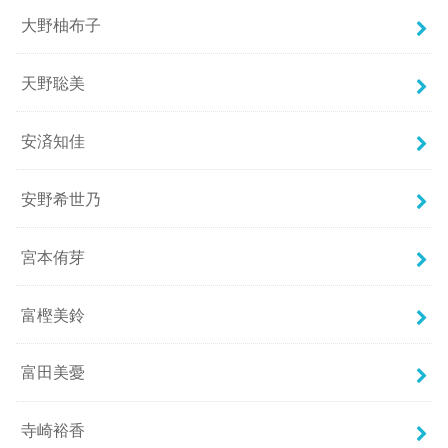
大野柚布子
天野聡美
安済知佳
安野希世乃
宮本侑芽
富樫美鈴
富田美憂
寺崎裕香