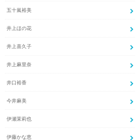
五十嵐裕美
井上ほの花
井上喜久子
井上麻里奈
井口裕香
今井麻美
伊瀬茉莉也
伊藤かな恵