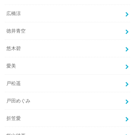
広橋涼
徳井青空
悠木碧
愛美
戸松遥
戸田めぐみ
折笠愛