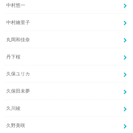
中村悠一
中村繪里子
丸岡和佳奈
丹下桜
久保ユリカ
久保田未夢
久川綾
久野美咲