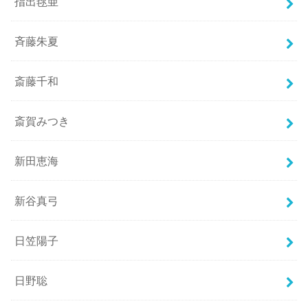
指出毬亜
斉藤朱夏
斎藤千和
斎賀みつき
新田恵海
新谷真弓
日笠陽子
日野聡