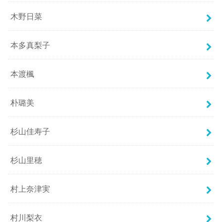
木野日菜
本多真梨子
本渡楓
朴璐美
杉山佳寿子
杉山里穂
村上奈津実
村川梨衣