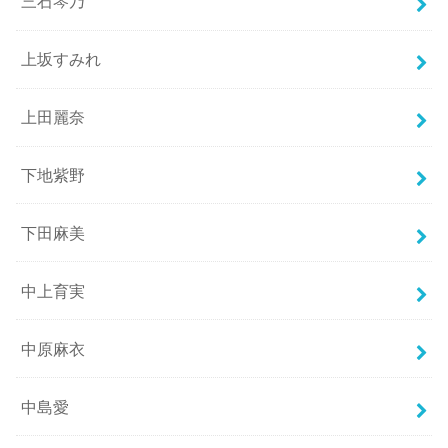
三石琴乃
上坂すみれ
上田麗奈
下地紫野
下田麻美
中上育実
中原麻衣
中島愛