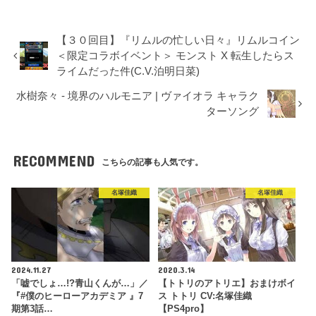
【３０回目】『リムルの忙しい日々』リムルコイン
＜限定コラボイベント＞ モンスト X 転生したらス
ライムだった件(C.V.泊明日菜)
水樹奈々 - 境界のハルモニア | ヴァイオラ キャラク
ターソング
RECOMMEND
こちらの記事も人気です。
名塚佳織
名塚佳織
2024.11.27
2020.3.14
「嘘でしょ…!?青山くんが…」／
【トトリのアトリエ】おまけボイ
『#僕のヒーローアカデミア 』7
ス トトリ CV:名塚佳織
期第3話…
【PS4pro】