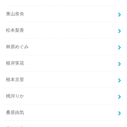
東山奈央
松本梨香
林原めぐみ
根岸実花
根本京里
桃河りか
桑原由気