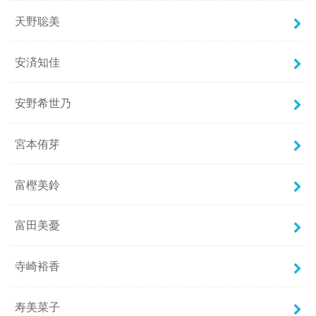
天野聡美
安済知佳
安野希世乃
宮本侑芽
富樫美鈴
富田美憂
寺崎裕香
寿美菜子