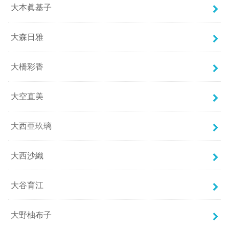
大本眞基子
大森日雅
大橋彩香
大空直美
大西亜玖璃
大西沙織
大谷育江
大野柚布子