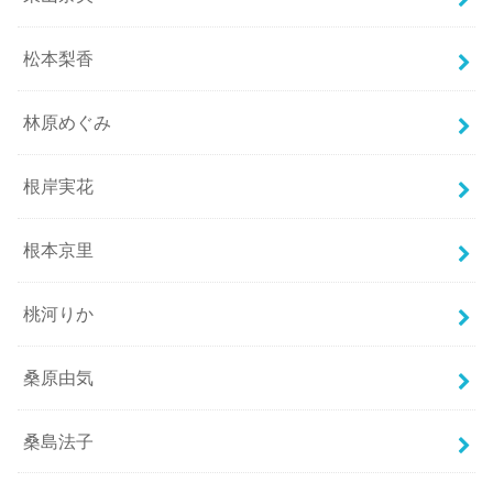
松本梨香
林原めぐみ
根岸実花
根本京里
桃河りか
桑原由気
桑島法子