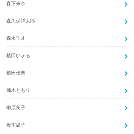
森下来奈
森久保祥太郎
森永千才
植田ひかる
植田佳奈
楠木ともり
榊原良子
榎本温子