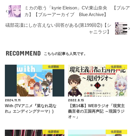
ミカの歌う「kyrie Eleison」CV:東山奈央 【ブルア
カ】【ブルーアーカイブ Blue Archive】
礒部花凜にしか言えない回答がある(第199回②)【シ
ャニラジ】
RECOMMEND
こちらの記事も人気です。
佳原萌枝
佳原萌枝
2024.11.11
2022.8.15
With (TVアニメ『菜なれ花な
【第14幕】WEBラジオ「現実主
れ』エンディングテーマ）)
義言者の王国再声記 ～現国ラジ
オ～」
佳原萌枝
佳原萌枝