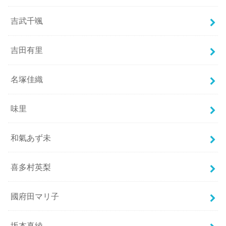
吉武千颯
吉田有里
名塚佳織
味里
和氣あず未
喜多村英梨
國府田マリ子
坂本真綾