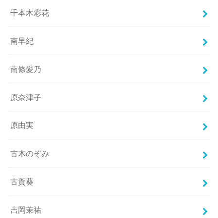
千本木彩花
南早紀
南條愛乃
原奈津子
原由実
古木のぞみ
古賀葵
吉岡茉祐