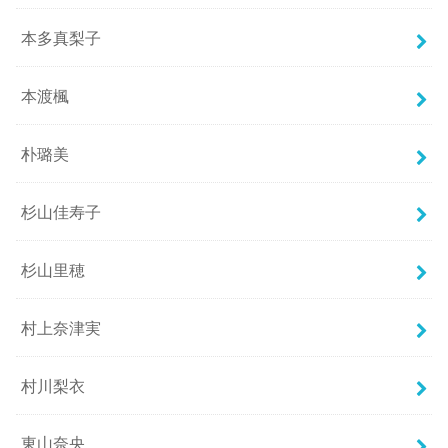
本多真梨子
本渡楓
朴璐美
杉山佳寿子
杉山里穂
村上奈津実
村川梨衣
東山奈央