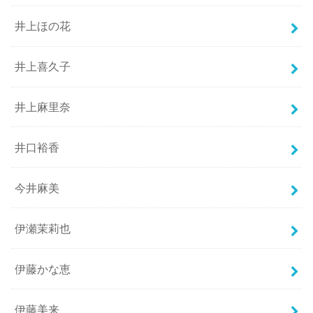
井上ほの花
井上喜久子
井上麻里奈
井口裕香
今井麻美
伊瀬茉莉也
伊藤かな恵
伊藤美来