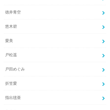
徳井青空
悠木碧
愛美
戸松遥
戸田めぐみ
折笠愛
指出毬亜