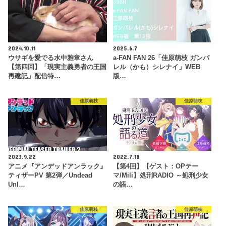
2024.10.11
2025.6.7
ウサギを愛でる水中雅章さん
a-FAN FAN 26「佳原萌枝 ガンバ
【第四回】「現実主義勇者の王国
レル（かも）シレナイ」WEB
再建記」配信特…
版…
佳原萌枝
佳原萌枝
2023.9.22
2022.7.18
アニメ『アンデッドアンラック』
【第4回】【ゲスト：OPテー
ティザーPV 第2弾／Undead
マ/Mili】処刑RADIO ～処刑少女
Unl…
の語…
佳原萌枝
佳原萌枝