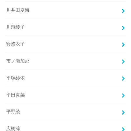
川井田夏海
川澄綾子
巽悠衣子
市ノ瀬加那
平塚紗依
平田真菜
平野綾
広橋涼