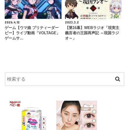
2026.4.12
2023.3.2
ゲーム【ウマ娘 プリティーダー
【第16幕】WEBラジオ「現実主
ビー】ライブ動画「VOLTAGE」
義言者の王国再声記 ～現国ラジ
ゲームサ…
オ～」