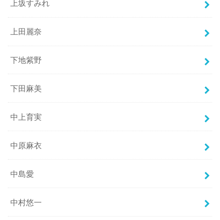
上坂すみれ
上田麗奈
下地紫野
下田麻美
中上育実
中原麻衣
中島愛
中村悠一