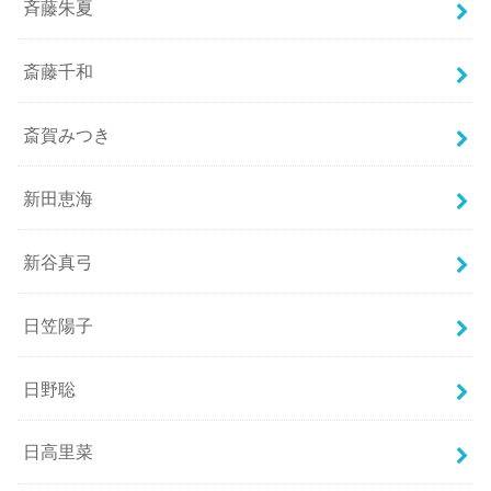
斉藤朱夏
斎藤千和
斎賀みつき
新田恵海
新谷真弓
日笠陽子
日野聡
日高里菜