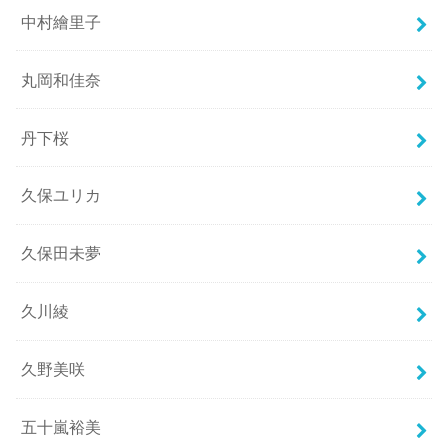
中村繪里子
丸岡和佳奈
丹下桜
久保ユリカ
久保田未夢
久川綾
久野美咲
五十嵐裕美