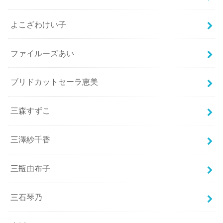
よこざわけい子
ファイルーズあい
ブリドカットセーラ恵美
三森すずこ
三澤紗千香
三瓶由布子
三石琴乃