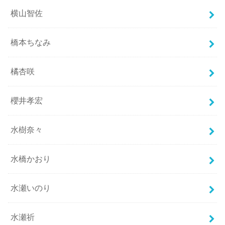
横山智佐
橋本ちなみ
橘杏咲
櫻井孝宏
水樹奈々
水橋かおり
水瀬いのり
水瀬祈