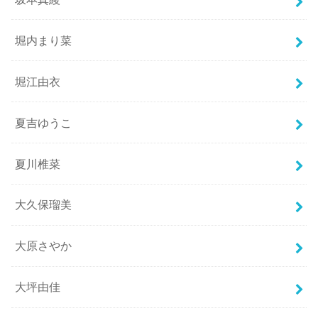
堀内まり菜
堀江由衣
夏吉ゆうこ
夏川椎菜
大久保瑠美
大原さやか
大坪由佳