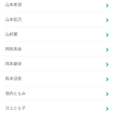
山本希望
山本彩乃
山村響
岡咲美保
岡本麻弥
島本須美
嶺内ともみ
川上とも子