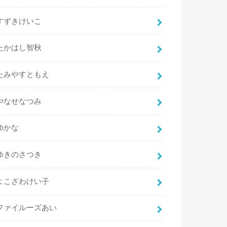
すずきけいこ
たかはし智秋
たみやすともえ
やなせなつみ
ゆかな
ゆきのさつき
よこざわけい子
ファイルーズあい