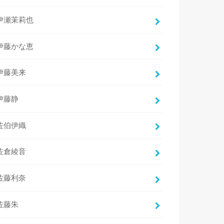
伊瀬茉莉也
伊藤かな恵
伊藤美来
伊藤静
佐伯伊織
佐倉綾音
佐藤利奈
佐藤朱