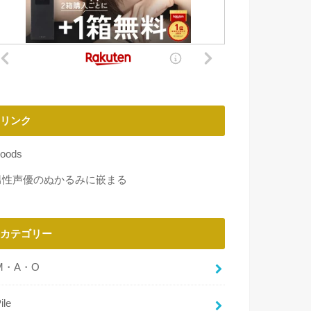
リンク
oods
男性声優のぬかるみに嵌まる
カテゴリー
M・A・O
ile