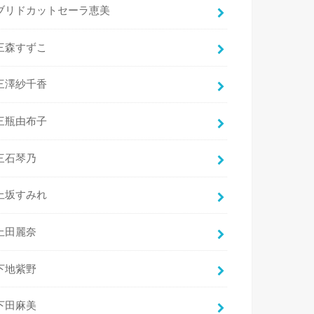
ブリドカットセーラ恵美
三森すずこ
三澤紗千香
三瓶由布子
三石琴乃
上坂すみれ
上田麗奈
下地紫野
下田麻美