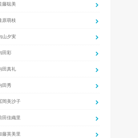
佐藤聡美
佳原萌枝
内山夕実
内田彩
内田真礼
内田秀
冨岡美沙子
前田佳織里
加藤英美里