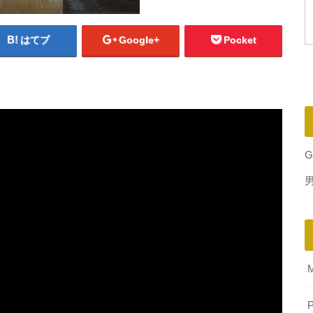
はてブ
Google+
Pocket
G
P