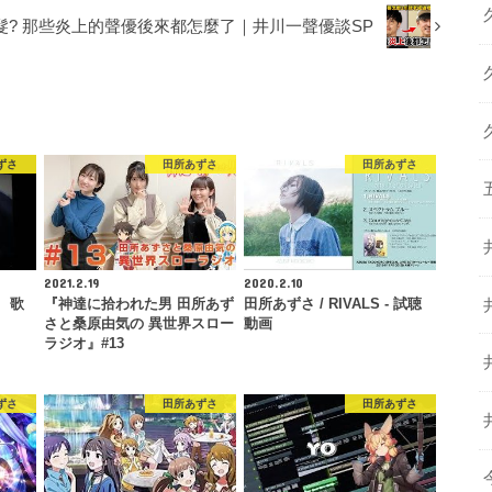
髮? 那些炎上的聲優後來都怎麼了｜井川一聲優談SP
ずさ
田所あずさ
田所あずさ
2021.2.19
2020.2.10
） 歌
『神達に拾われた男 田所あず
田所あずさ / RIVALS - 試聴
さと桑原由気の 異世界スロー
動画
ラジオ』#13
ずさ
田所あずさ
田所あずさ