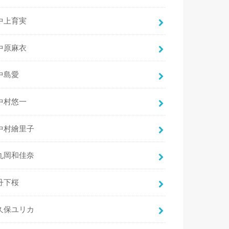
中上育実
中原麻衣
中島愛
中村悠一
中村繪里子
丸岡和佳奈
丹下桜
久保ユリカ