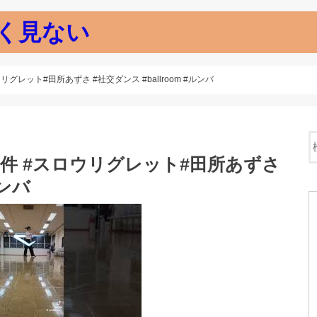
く見ない
レット#田所あずさ #社交ダンス #ballroom #ルンバ
件 #スロウリグレット#田所あずさ
ルンバ