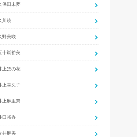
久保田未夢
久川綾
久野美咲
五十嵐裕美
井上ほの花
井上喜久子
井上麻里奈
井口裕香
今井麻美