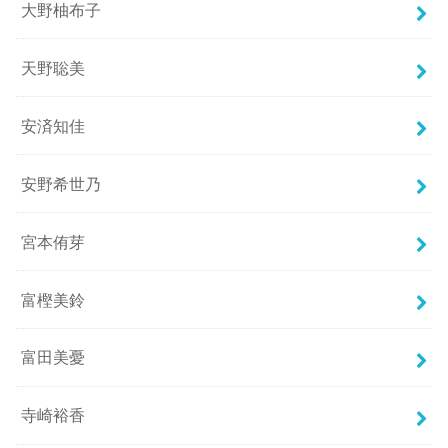
大野柚布子
天野聡美
安済知佳
安野希世乃
宮本侑芽
富樫美鈴
富田美憂
寺崎裕香