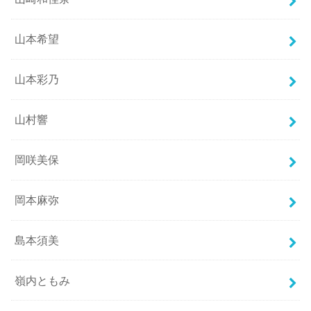
山本希望
山本彩乃
山村響
岡咲美保
岡本麻弥
島本須美
嶺内ともみ