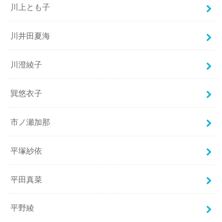
川上とも子
川井田夏海
川澄綾子
巽悠衣子
市ノ瀬加那
平塚紗依
平田真菜
平野綾