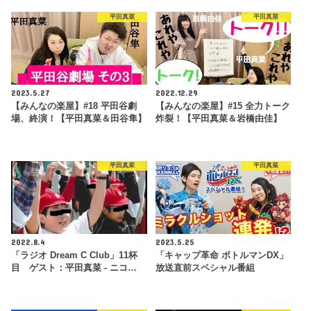
平田真菜
平田真菜
2023.5.27
2022.12.29
【みんなの楽屋】#18 平田谷劇
【みんなの楽屋】#15 全力トーク
場、終演！【平田真菜＆田谷隼】
炸裂！【平田真菜＆岩橋由佳】
平田真菜
平田真菜
2022.8.4
2023.5.25
「ラジオ Dream C Club」11杯
「キャップ革命 ボトルマンDX」
目 ゲスト：平田真菜 ‐ ニコ…
放送直前スペシャル番組