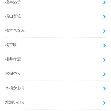
榎本温子
横山智佐
橋本ちなみ
橘杏咲
櫻井孝宏
水樹奈々
水橋かおり
水瀬いのり