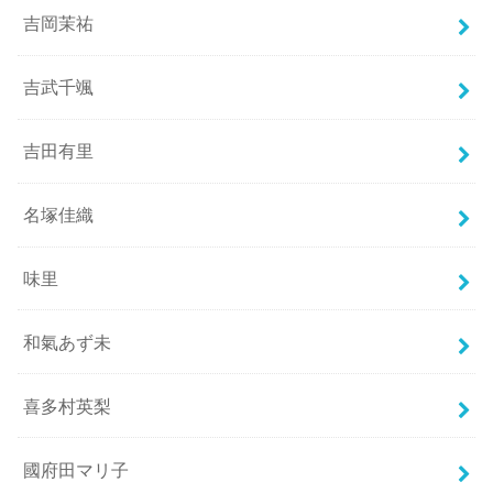
吉岡茉祐
吉武千颯
吉田有里
名塚佳織
味里
和氣あず未
喜多村英梨
國府田マリ子