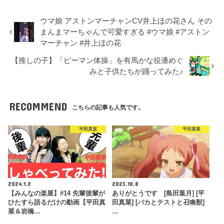
ウマ娘 アストンマーチャンCV井上ほの花さん その
まんまマーちゃんで可愛すぎる #ウマ娘 #アストン
マーチャン #井上ほの花
【推しの子】「ピーマン体操」を有馬かな役潘めぐ
みと子供たちが踊ってみた♪
RECOMMEND
こちらの記事も人気です。
平田真菜
平田真菜
2024.1.2
2023.10.8
【みんなの楽屋】#14 先輩後輩が
ありがとうです [島田葉月] [平
ひたすら語るだけの動画【平田真
田真菜] [バカとテストと召喚獣]
菜＆岩橋…
…