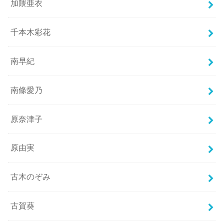
加隈亜衣
千本木彩花
南早紀
南條愛乃
原奈津子
原由実
古木のぞみ
古賀葵