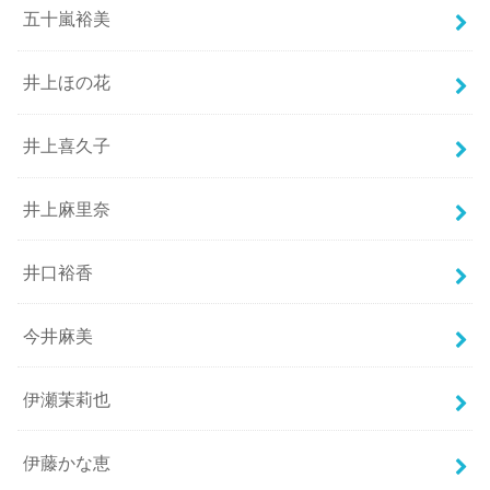
五十嵐裕美
井上ほの花
井上喜久子
井上麻里奈
井口裕香
今井麻美
伊瀬茉莉也
伊藤かな恵