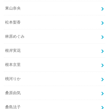
東山奈央
松本梨香
林原めぐみ
根岸実花
根本京里
桃河りか
桑原由気
桑島法子