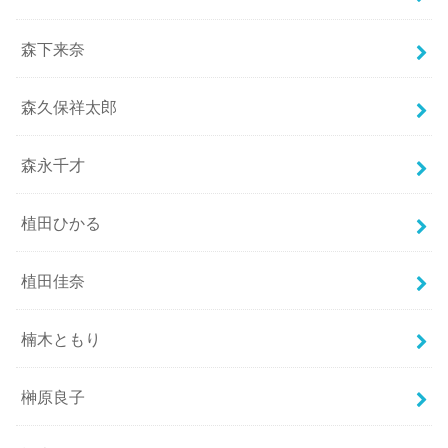
森下来奈
森久保祥太郎
森永千才
植田ひかる
植田佳奈
楠木ともり
榊原良子