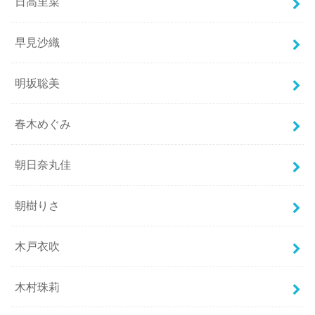
日高里菜
早見沙織
明坂聡美
春木めぐみ
朝日奈丸佳
朝樹りさ
木戸衣吹
木村珠莉