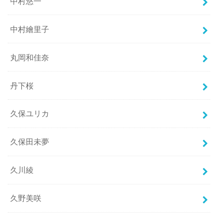
中村悠一
中村繪里子
丸岡和佳奈
丹下桜
久保ユリカ
久保田未夢
久川綾
久野美咲