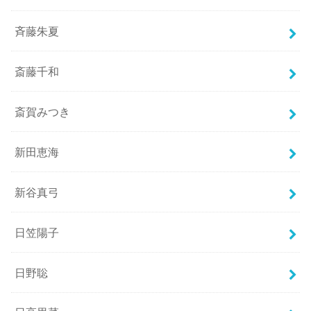
斉藤朱夏
斎藤千和
斎賀みつき
新田恵海
新谷真弓
日笠陽子
日野聡