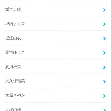
坂本真綾
堀内まり菜
堀江由衣
夏吉ゆうこ
夏川椎菜
大久保瑠美
大原さやか
大坪由佳