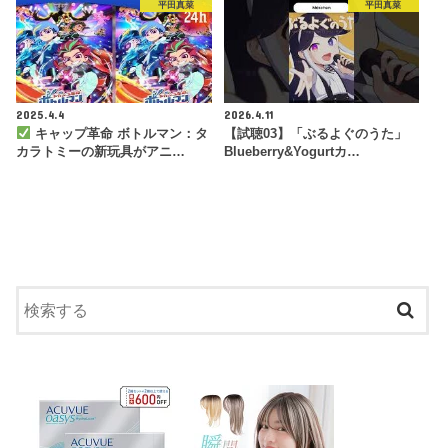
平田真菜
平田真菜
2025.4.4
2026.4.11
キャップ革命 ボトルマン：タ
【試聴03】「ぶるよぐのうた」
カラトミーの新玩具がアニ…
Blueberry&Yogurtカ…