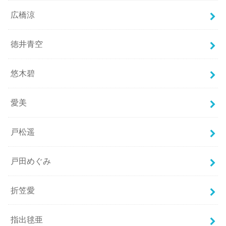
広橋涼
徳井青空
悠木碧
愛美
戸松遥
戸田めぐみ
折笠愛
指出毬亜