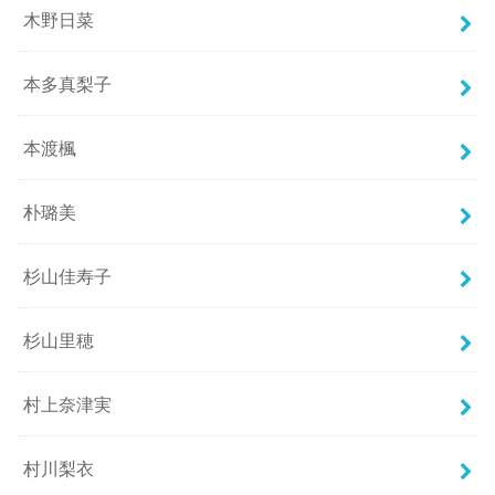
木野日菜
本多真梨子
本渡楓
朴璐美
杉山佳寿子
杉山里穂
村上奈津実
村川梨衣