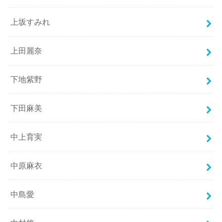
上坂すみれ
上田麗奈
下地紫野
下田麻美
中上育実
中原麻衣
中島愛