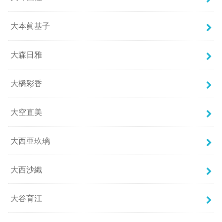
大本眞基子
大森日雅
大橋彩香
大空直美
大西亜玖璃
大西沙織
大谷育江