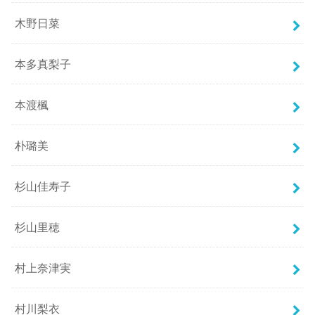
木野日菜
本多真梨子
本渡楓
朴璐美
杉山佳寿子
杉山里穂
村上奈津実
村川梨衣