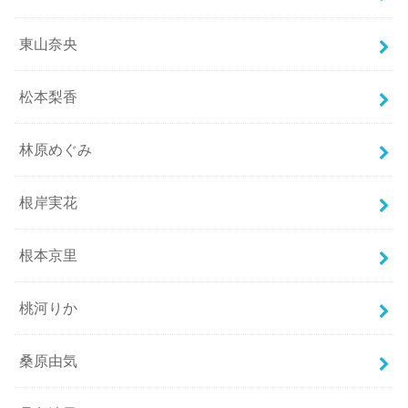
東山奈央
松本梨香
林原めぐみ
根岸実花
根本京里
桃河りか
桑原由気