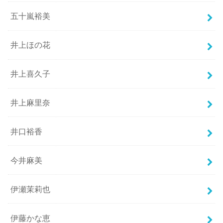
五十嵐裕美
井上ほの花
井上喜久子
井上麻里奈
井口裕香
今井麻美
伊瀬茉莉也
伊藤かな恵