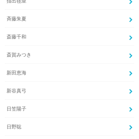
指出毬亜
斉藤朱夏
斎藤千和
斎賀みつき
新田恵海
新谷真弓
日笠陽子
日野聡