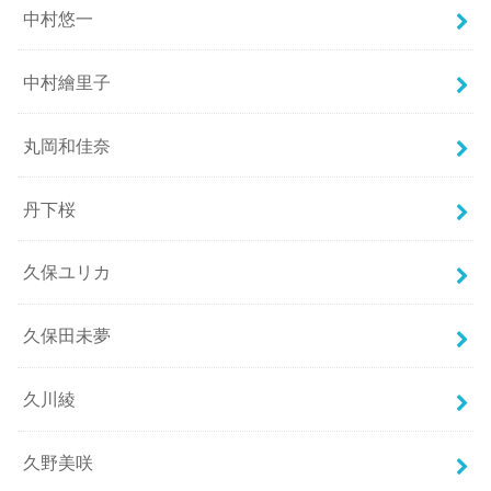
中村悠一
中村繪里子
丸岡和佳奈
丹下桜
久保ユリカ
久保田未夢
久川綾
久野美咲