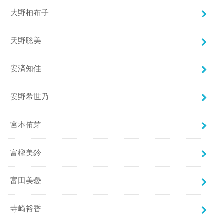
大野柚布子
天野聡美
安済知佳
安野希世乃
宮本侑芽
富樫美鈴
富田美憂
寺崎裕香