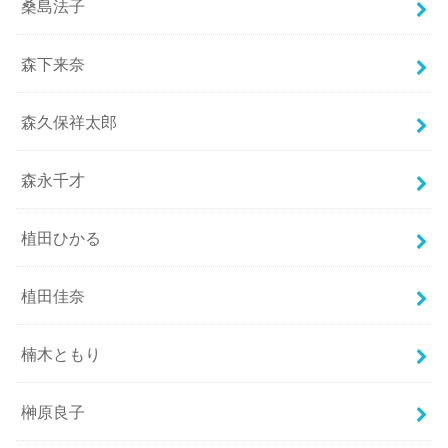
桑島法子
森下来奈
森久保祥太郎
森永千才
植田ひかる
植田佳奈
楠木ともり
榊原良子