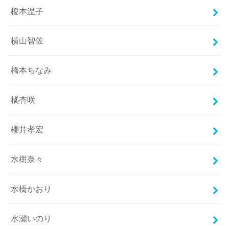
榎本温子
横山智佐
橋本ちなみ
橘杏咲
櫻井孝宏
水樹奈々
水橋かおり
水瀬いのり