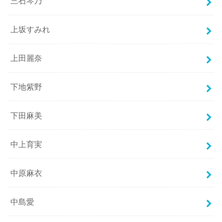
三石琴乃
上坂すみれ
上田麗奈
下地紫野
下田麻美
中上育実
中原麻衣
中島愛