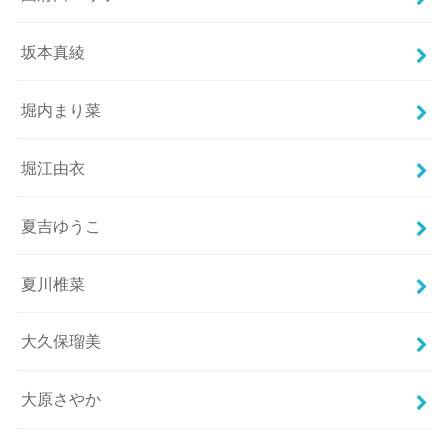
坂本真綾
堀内まり菜
堀江由衣
夏吉ゆうこ
夏川椎菜
大久保瑠美
大原さやか