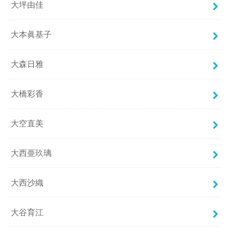
大坪由佳
大本眞基子
大森日雅
大橋彩香
大空直美
大西亜玖璃
大西沙織
大谷育江