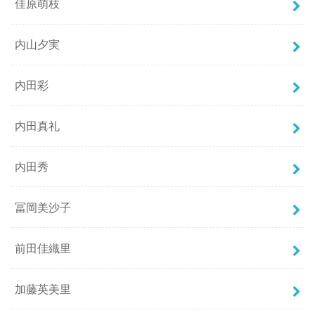
佳原萌枝
内山夕実
内田彩
内田真礼
内田秀
冨岡美沙子
前田佳織里
加藤英美里