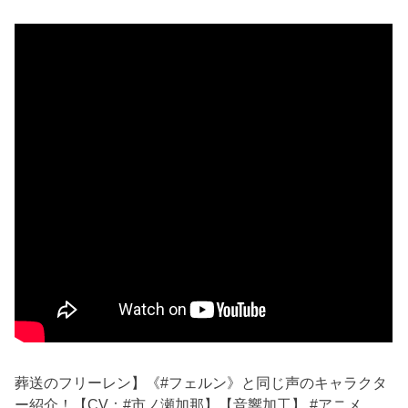
葬送のフリーレン】《#フェルン》と同じ声のキャラクタ
ー紹介！【CV：#市ノ瀬加那】【音響加工】 #アニメ