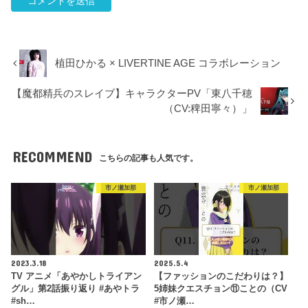
植田ひかる × LIVERTINE AGE コラボレーション
【魔都精兵のスレイブ】キャラクターPV「東八千穂
（CV:稗田寧々）」
RECOMMEND
こちらの記事も人気です。
市ノ瀬加那
市ノ瀬加那
2023.3.18
2025.5.4
TV アニメ「あやかしトライアン
【ファッションのこだわりは？】
グル」第2話振り返り #あやトラ
5姉妹クエスチョン⑪ことの（CV
#sh…
#市ノ瀬…