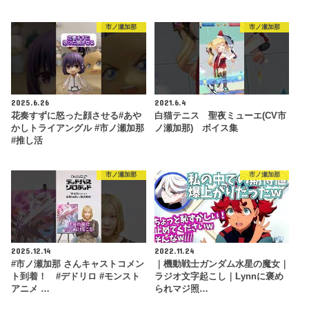
市ノ瀬加那
市ノ瀬加那
2025.6.26
2021.6.4
花奏すずに怒った顔させる#あや
白猫テニス 聖夜ミューエ(CV市
かしトライアングル #市ノ瀬加那
ノ瀬加那) ボイス集
#推し活
市ノ瀬加那
市ノ瀬加那
2025.12.14
2022.11.24
#市ノ瀬加那 さんキャストコメン
｜機動戦士ガンダム水星の魔女｜
ト到着！ #デドリロ #モンスト
ラジオ文字起こし｜Lynnに褒め
アニメ …
られマジ照…