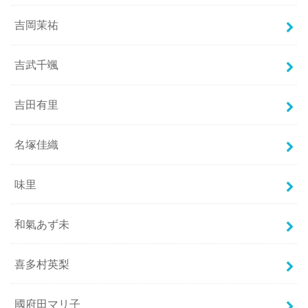
吉岡茉祐
吉武千颯
吉田有里
名塚佳織
味里
和氣あず未
喜多村英梨
國府田マリ子