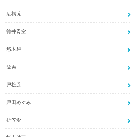
広橋涼
徳井青空
悠木碧
愛美
戸松遥
戸田めぐみ
折笠愛