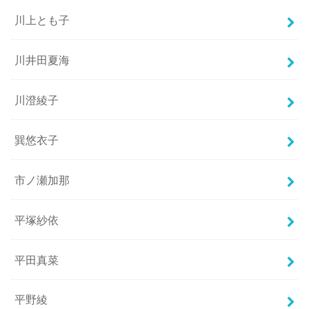
川上とも子
川井田夏海
川澄綾子
巽悠衣子
市ノ瀬加那
平塚紗依
平田真菜
平野綾