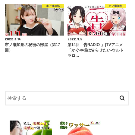
市ノ瀬加那
市ノ瀬加那
2022.3.14
2022.9.5
市ノ瀬加那の秘密の部屋（第17
第14回「告RADIO 」|TVアニメ
回）
「かぐや様は告らせたい-ウルト
ラロ…