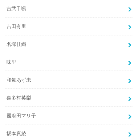
吉武千颯
吉田有里
名塚佳織
味里
和氣あず未
喜多村英梨
國府田マリ子
坂本真綾