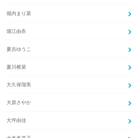
堀内まり菜
堀江由衣
夏吉ゆうこ
夏川椎菜
大久保瑠美
大原さやか
大坪由佳