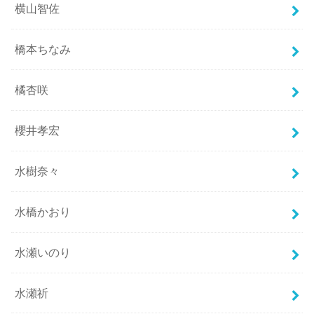
横山智佐
橋本ちなみ
橘杏咲
櫻井孝宏
水樹奈々
水橋かおり
水瀬いのり
水瀬祈