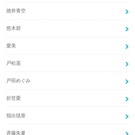
徳井青空
悠木碧
愛美
戸松遥
戸田めぐみ
折笠愛
指出毬亜
斉藤朱夏