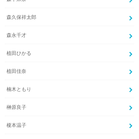
森久保祥太郎
森永千才
植田ひかる
植田佳奈
楠木ともり
榊原良子
榎本温子