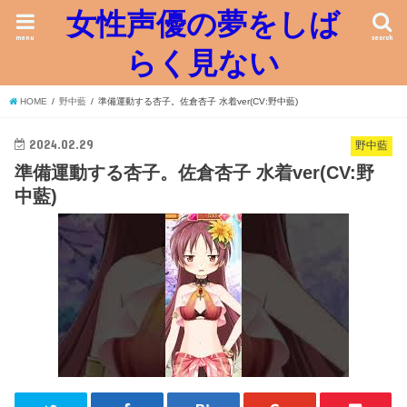
女性声優の夢をしば
menu
search
らく見ない
HOME
野中藍
準備運動する杏子。佐倉杏子 水着ver(CV:野中藍)
2024.02.29
野中藍
準備運動する杏子。佐倉杏子 水着ver(CV:野
中藍)