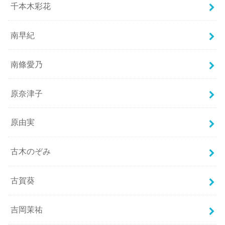
千本木彩花
南早紀
南條愛乃
原奈津子
原由実
古木のぞみ
古賀葵
吉岡茉祐