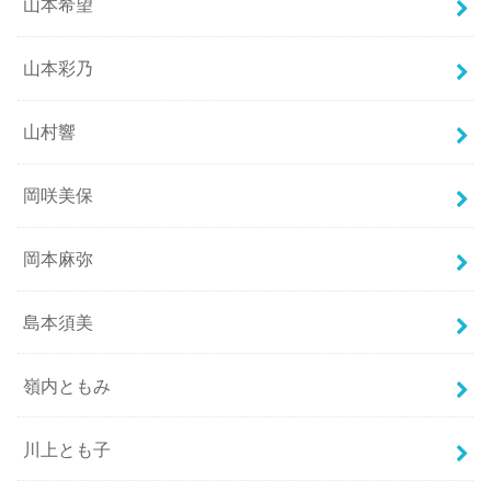
山本希望
山本彩乃
山村響
岡咲美保
岡本麻弥
島本須美
嶺内ともみ
川上とも子