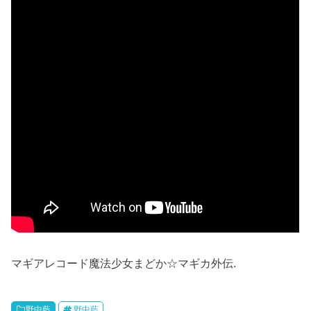
マギアレコード魔法少女まどか☆マギカ外伝.
野中藍
野中藍