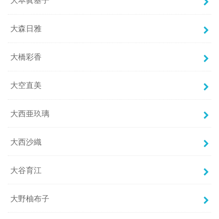
大本眞基子
大森日雅
大橋彩香
大空直美
大西亜玖璃
大西沙織
大谷育江
大野柚布子