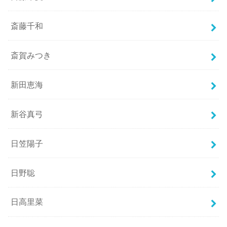
斎藤千和
斎賀みつき
新田恵海
新谷真弓
日笠陽子
日野聡
日高里菜