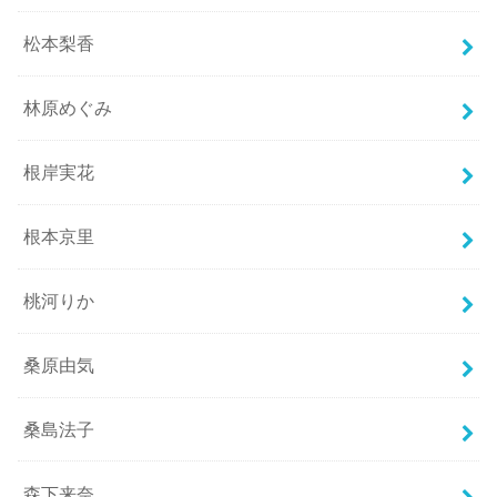
松本梨香
林原めぐみ
根岸実花
根本京里
桃河りか
桑原由気
桑島法子
森下来奈