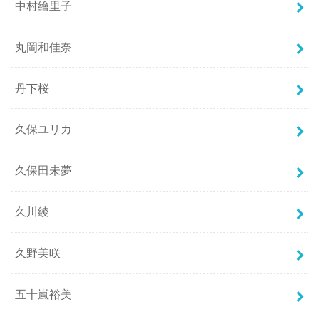
中村繪里子
丸岡和佳奈
丹下桜
久保ユリカ
久保田未夢
久川綾
久野美咲
五十嵐裕美