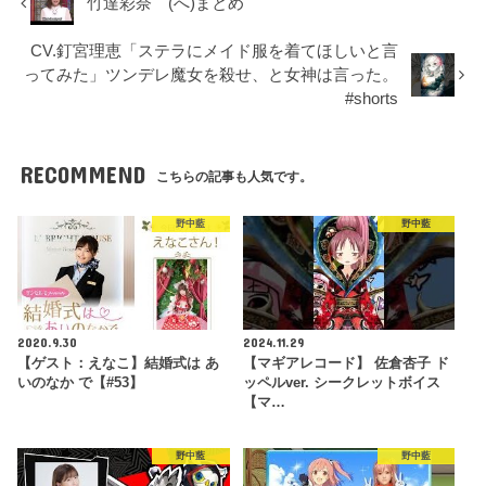
竹達彩奈 (へ)まとめ
CV.釘宮理恵「ステラにメイド服を着てほしいと言
ってみた」ツンデレ魔女を殺せ、と女神は言った。
#shorts
RECOMMEND
こちらの記事も人気です。
野中藍
野中藍
2020.9.30
2024.11.29
【ゲスト：えなこ】結婚式は あ
【マギアレコード】 佐倉杏子 ド
いのなか で【#53】
ッペルver. シークレットボイス
【マ…
野中藍
野中藍