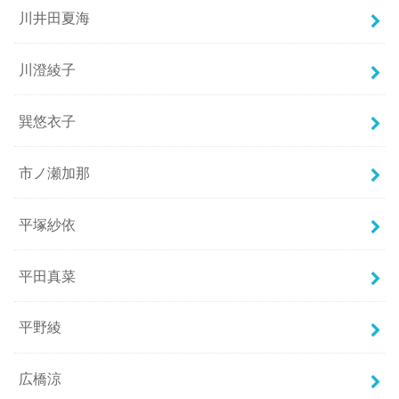
川井田夏海
川澄綾子
巽悠衣子
市ノ瀬加那
平塚紗依
平田真菜
平野綾
広橋涼