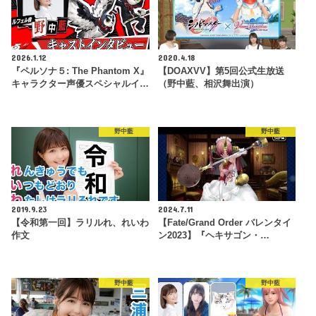
2026.1.12
2020.4.18
『ペルソナ５: The Phantom X』
【DOAXVV】第5回公式生放送
キャラクター声優スペシャルイ…
（野中藍、相沢舞出演）
野中藍
野中藍
2019.9.23
2024.7.11
【令和第一回】ラリルれ、れいわ
【Fate/Grand Order バレンタイ
作文
ン2023】『ヘキサゴン・…
野中藍
野中藍