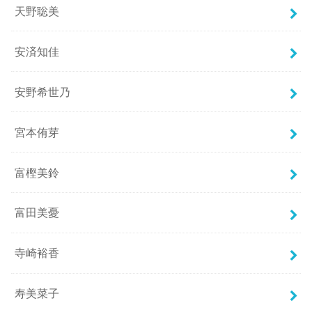
天野聡美
安済知佳
安野希世乃
宮本侑芽
富樫美鈴
富田美憂
寺崎裕香
寿美菜子