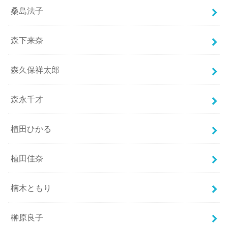
桑島法子
森下来奈
森久保祥太郎
森永千才
植田ひかる
植田佳奈
楠木ともり
榊原良子