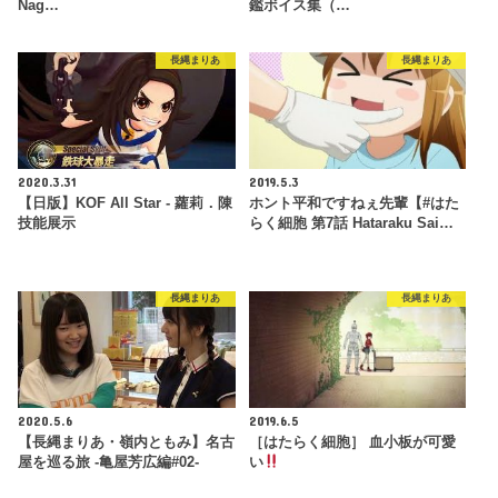
Nag…
鑑ボイス集（…
長縄まりあ
長縄まりあ
2020.3.31
2019.5.3
【日版】KOF All Star - 蘿莉．陳
ホント平和ですねぇ先輩【#はた
技能展示
らく細胞 第7話 Hataraku Sai…
長縄まりあ
長縄まりあ
2020.5.6
2019.6.5
【長縄まりあ・嶺内ともみ】名古
［はたらく細胞］ 血小板が可愛
屋を巡る旅 -亀屋芳広編#02-
い