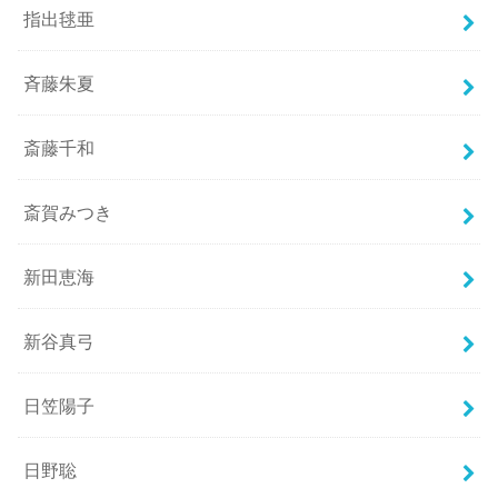
指出毬亜
斉藤朱夏
斎藤千和
斎賀みつき
新田恵海
新谷真弓
日笠陽子
日野聡