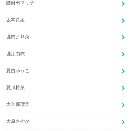
國府田マリ子
坂本真綾
堀内まり菜
堀江由衣
夏吉ゆうこ
夏川椎菜
大久保瑠美
大原さやか