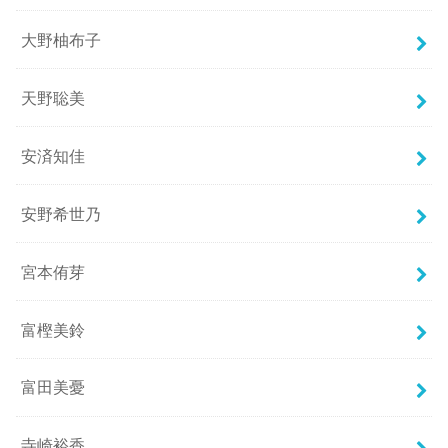
大野柚布子
天野聡美
安済知佳
安野希世乃
宮本侑芽
富樫美鈴
富田美憂
寺崎裕香