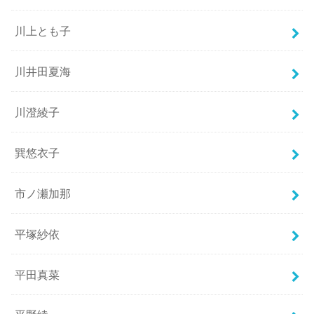
川上とも子
川井田夏海
川澄綾子
巽悠衣子
市ノ瀬加那
平塚紗依
平田真菜