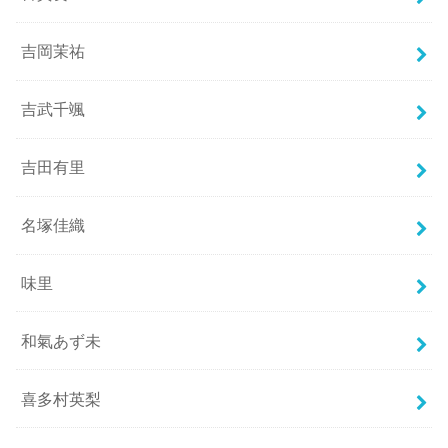
吉岡茉祐
吉武千颯
吉田有里
名塚佳織
味里
和氣あず未
喜多村英梨