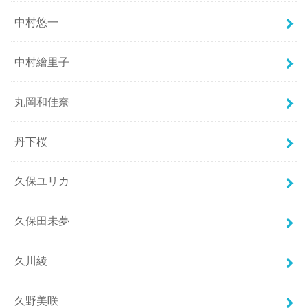
中村悠一
中村繪里子
丸岡和佳奈
丹下桜
久保ユリカ
久保田未夢
久川綾
久野美咲