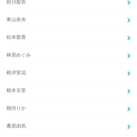
村川梨衣
東山奈央
松本梨香
林原めぐみ
根岸実花
根本京里
桃河りか
桑原由気