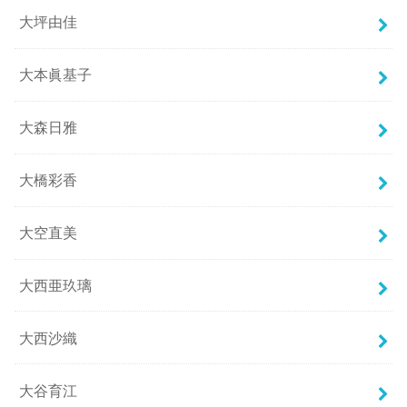
大坪由佳
大本眞基子
大森日雅
大橋彩香
大空直美
大西亜玖璃
大西沙織
大谷育江