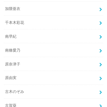
加隈亜衣
千本木彩花
南早紀
南條愛乃
原奈津子
原由実
古木のぞみ
古賀葵