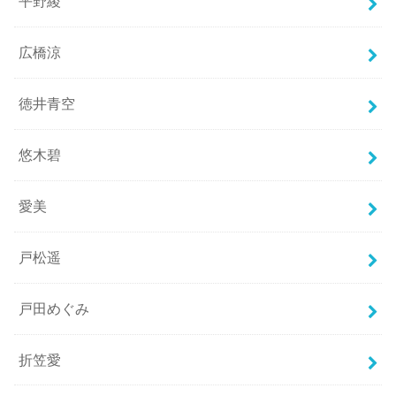
平野綾
広橋涼
徳井青空
悠木碧
愛美
戸松遥
戸田めぐみ
折笠愛