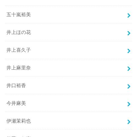
五十嵐裕美
井上ほの花
井上喜久子
井上麻里奈
井口裕香
今井麻美
伊瀬茉莉也