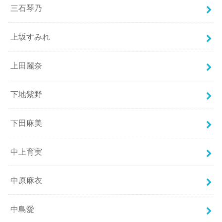
三石琴乃
上坂すみれ
上田麗奈
下地紫野
下田麻美
中上育実
中原麻衣
中島愛