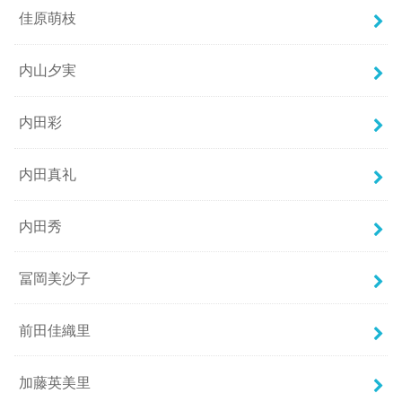
佳原萌枝
内山夕実
内田彩
内田真礼
内田秀
冨岡美沙子
前田佳織里
加藤英美里