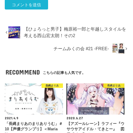
【ひょろっと男子】梅原裕一郎と年越しスタイルを
考える西山宏太朗！その2
チームみくの会 #21 -FREE-
RECOMMEND
こちらの記事も人気です。
長縄まりあ
長縄まりあ
2021.4.9
2020.6.27
「長縄まりあのまりありうむ」＃
【アズールレーン】ラフィー『ウ
10【声優グランプリ】＜Maria
サウサアイドル・てきとー』 図