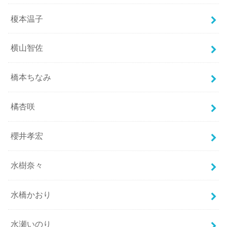
榎本温子
横山智佐
橋本ちなみ
橘杏咲
櫻井孝宏
水樹奈々
水橋かおり
水瀬いのり