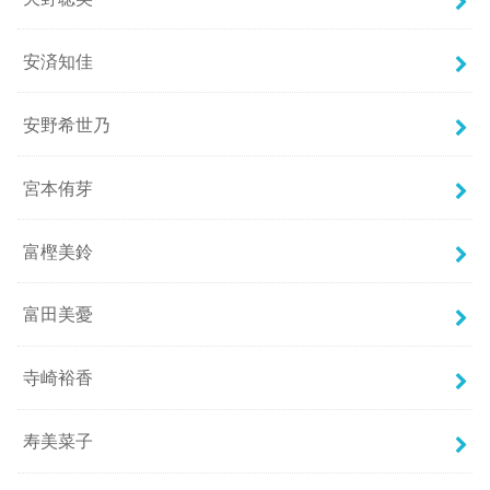
安済知佳
安野希世乃
宮本侑芽
富樫美鈴
富田美憂
寺崎裕香
寿美菜子