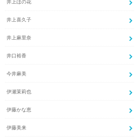
井上ほの花
井上喜久子
井上麻里奈
井口裕香
今井麻美
伊瀬茉莉也
伊藤かな恵
伊藤美来