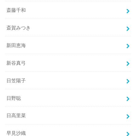
斎藤千和
斎賀みつき
新田恵海
新谷真弓
日笠陽子
日野聡
日高里菜
早見沙織