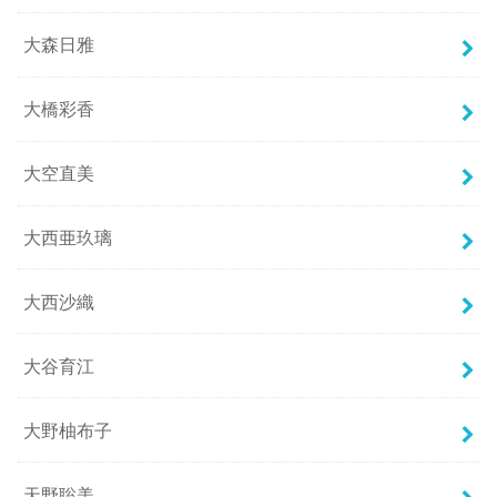
大森日雅
大橋彩香
大空直美
大西亜玖璃
大西沙織
大谷育江
大野柚布子
天野聡美