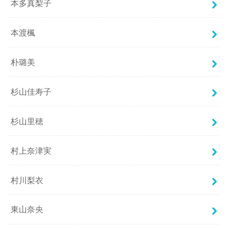
本多真梨子
本渡楓
朴璐美
杉山佳寿子
杉山里穂
村上奈津実
村川梨衣
東山奈央