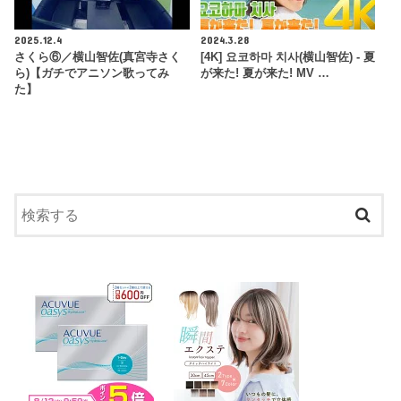
2025.12.4
2024.3.28
さくら⑥／横山智佐(真宮寺さく
[4K] 요코하마 치사(横山智佐) - 夏
ら)【ガチでアニソン歌ってみ
が来た! 夏が来た! MV …
た】