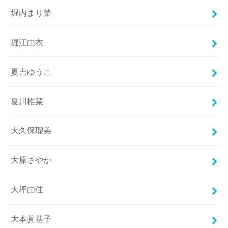
堀内まり菜
堀江由衣
夏吉ゆうこ
夏川椎菜
大久保瑠美
大原さやか
大坪由佳
大本眞基子