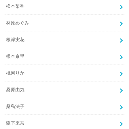
松本梨香
林原めぐみ
根岸実花
根本京里
桃河りか
桑原由気
桑島法子
森下来奈