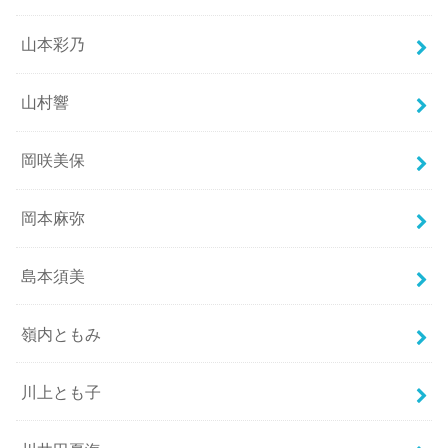
山本彩乃
山村響
岡咲美保
岡本麻弥
島本須美
嶺内ともみ
川上とも子