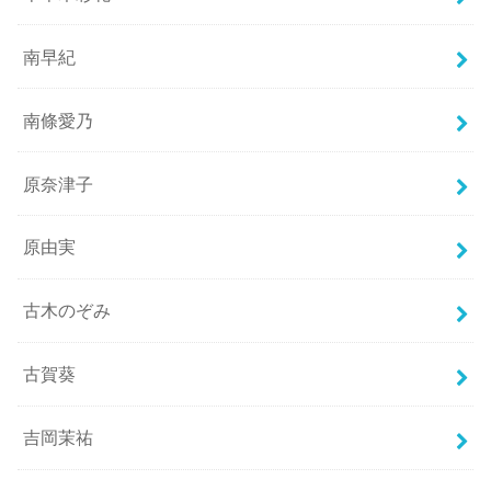
南早紀
南條愛乃
原奈津子
原由実
古木のぞみ
古賀葵
吉岡茉祐