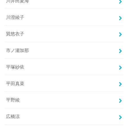
川井田夏海
川澄綾子
巽悠衣子
市ノ瀬加那
平塚紗依
平田真菜
平野綾
広橋涼