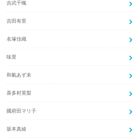
吉武千颯
吉田有里
名塚佳織
味里
和氣あず未
喜多村英梨
國府田マリ子
坂本真綾