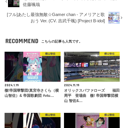
佐藤颯哉
[フル]あたし最強無敵☆Gamer chan - アメリアと歌
おう Ver. (CV. 吉武千颯) [Project B-idol]
RECOMMEND
こちらの記事も人気です。
横山智佐
横山智佐
2024.1.19
2024.11.19
檄!帝国華撃団/真宮寺さくら（横
オリックスバファローズ 福田
山智佐）& 帝国歌劇団 #vtu…
周平 登場曲 檄! 帝国華撃団横
山 智佐&…
横山智佐
横山智佐