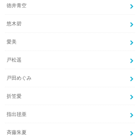
徳井青空
悠木碧
愛美
戸松遥
戸田めぐみ
折笠愛
指出毬亜
斉藤朱夏