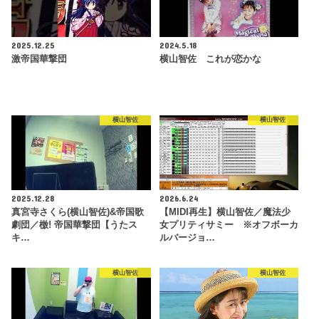
2025.12.25
2024.5.18
激帝国華撃団
横山智佐 これが恋かな
横山智佐
横山智佐
2025.12.28
2026.6.24
真宮寺さくら(横山智佐)&帝国歌
【MIDI再生】横山智佐／魔法少
劇団／檄! 帝国華撃団【うたス
女プリティサミー ※オフボーカ
キ…
ルバージョ…
横山智佐
横山智佐