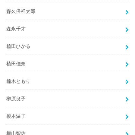
森久保祥太郎
森永千才
植田ひかる
植田佳奈
楠木ともり
榊原良子
榎本温子
横山智佐