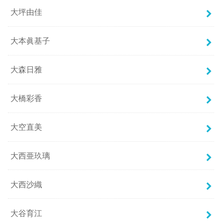
大坪由佳
大本眞基子
大森日雅
大橋彩香
大空直美
大西亜玖璃
大西沙織
大谷育江