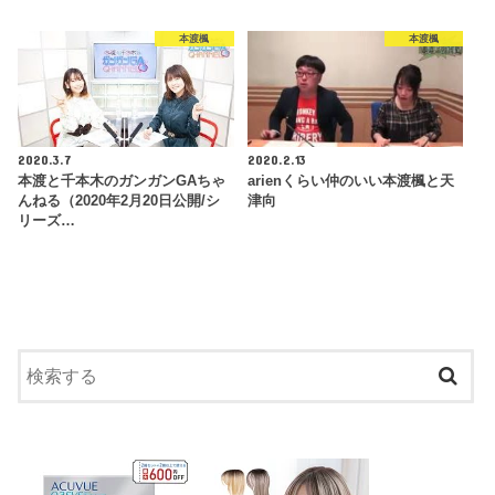
本渡楓
本渡楓
2020.3.7
2020.2.13
本渡と千本木のガンガンGAちゃ
arienくらい仲のいい本渡楓と天
んねる（2020年2月20日公開/シ
津向
リーズ…