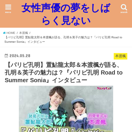
女性声優の夢をしば
menu
search
らく見ない
HOME
本渡楓
【パリピ孔明】置鮎龍太郎＆本渡楓が語る、孔明＆英子の魅力は？『パリピ孔明 Road to
Summer Sonia』インタビュー
2024.05.28
本渡楓
【パリピ孔明】置鮎龍太郎＆本渡楓が語る、
孔明＆英子の魅力は？『パリピ孔明 Road to
Summer Sonia』インタビュー