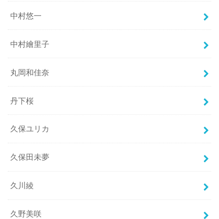
中村悠一
中村繪里子
丸岡和佳奈
丹下桜
久保ユリカ
久保田未夢
久川綾
久野美咲