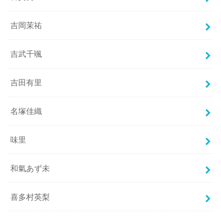
吉岡茉祐
吉武千颯
吉田有里
名塚佳織
味里
和氣あず未
喜多村英梨