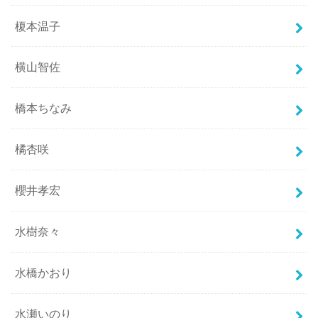
榎本温子
横山智佐
橋本ちなみ
橘杏咲
櫻井孝宏
水樹奈々
水橋かおり
水瀬いのり