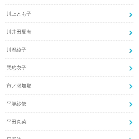
川上とも子
川井田夏海
川澄綾子
巽悠衣子
市ノ瀬加那
平塚紗依
平田真菜