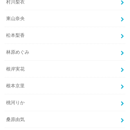
村川梨衣
東山奈央
松本梨香
林原めぐみ
根岸実花
根本京里
桃河りか
桑原由気