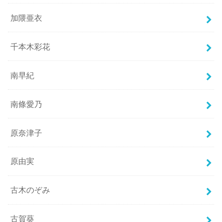
加隈亜衣
千本木彩花
南早紀
南條愛乃
原奈津子
原由実
古木のぞみ
古賀葵