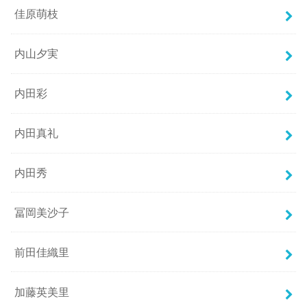
佳原萌枝
内山夕実
内田彩
内田真礼
内田秀
冨岡美沙子
前田佳織里
加藤英美里