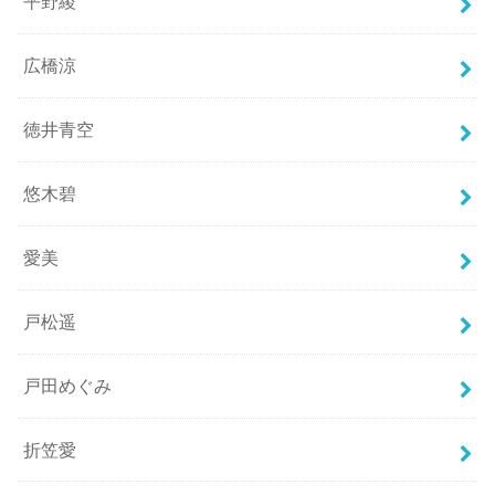
平野綾
広橋涼
徳井青空
悠木碧
愛美
戸松遥
戸田めぐみ
折笠愛