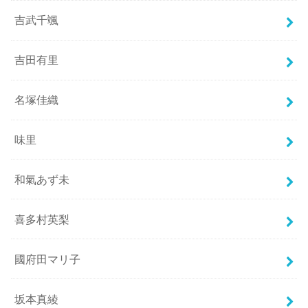
吉武千颯
吉田有里
名塚佳織
味里
和氣あず未
喜多村英梨
國府田マリ子
坂本真綾