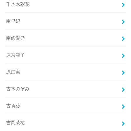
千本木彩花
南早紀
南條愛乃
原奈津子
原由実
古木のぞみ
古賀葵
吉岡茉祐