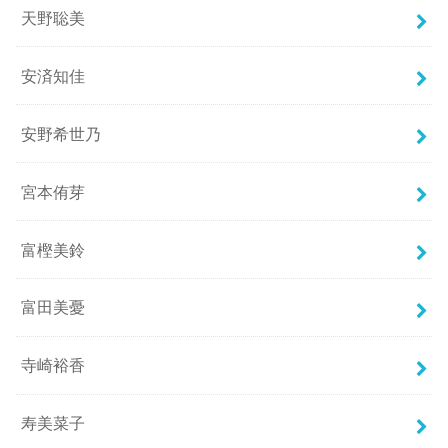
天野聡美
安済知佳
安野希世乃
宮本侑芽
富樫美鈴
富田美憂
寺崎裕香
寿美菜子