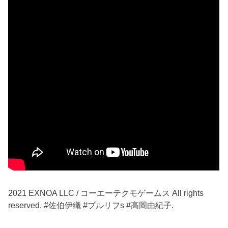
2021 EXNOA LLC / コーエーテクモゲームス All rights
reserved. #佐伯伊織 #ブルリフs #高岡由紀子.