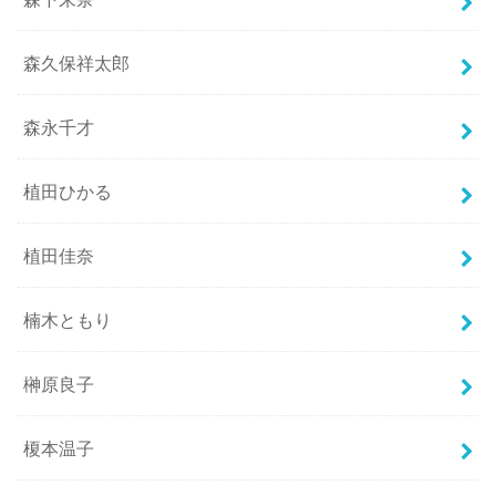
森久保祥太郎
森永千才
植田ひかる
植田佳奈
楠木ともり
榊原良子
榎本温子