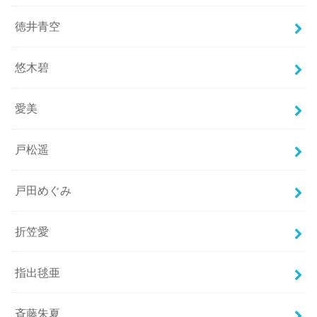
徳井青空
悠木碧
愛美
戸松遥
戸田めぐみ
折笠愛
指出毬亜
斉藤朱夏