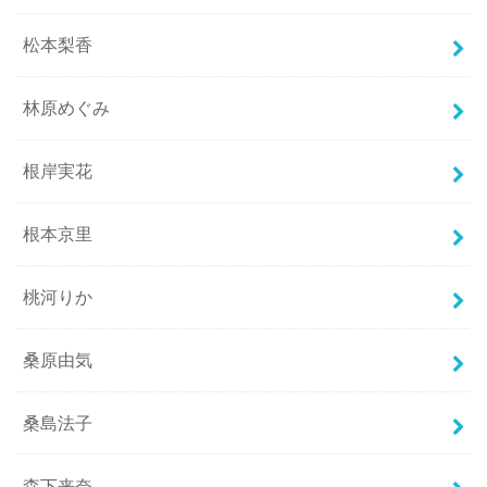
松本梨香
林原めぐみ
根岸実花
根本京里
桃河りか
桑原由気
桑島法子
森下来奈