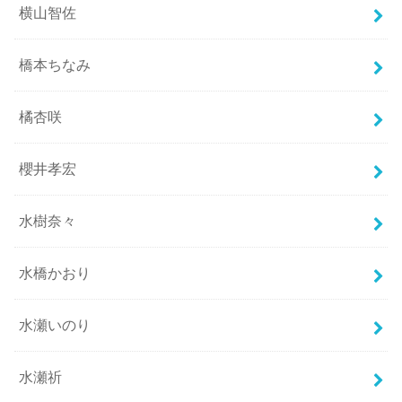
横山智佐
橋本ちなみ
橘杏咲
櫻井孝宏
水樹奈々
水橋かおり
水瀬いのり
水瀬祈