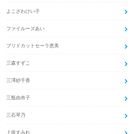
よこざわけい子
ファイルーズあい
ブリドカットセーラ恵美
三森すずこ
三澤紗千香
三瓶由布子
三石琴乃
上坂すみれ