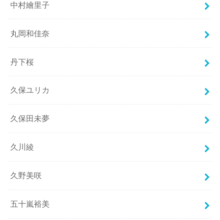
中村繪里子
丸岡和佳奈
丹下桜
久保ユリカ
久保田未夢
久川綾
久野美咲
五十嵐裕美