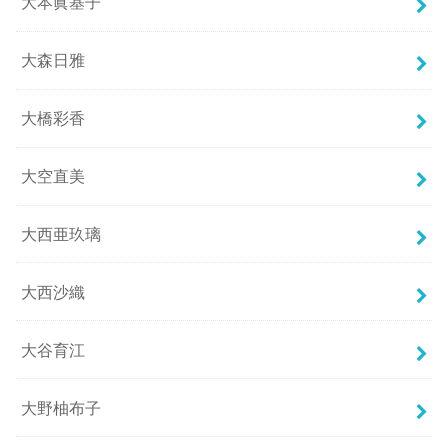
大本眞基子
大森日雅
大橋彩香
大空直美
大西亜玖璃
大西沙織
大谷育江
大野柚布子