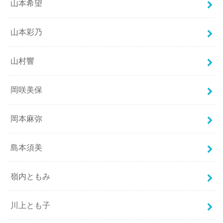
山本希望
山本彩乃
山村響
岡咲美保
岡本麻弥
島本須美
嶺内ともみ
川上とも子