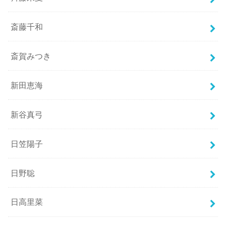
斎藤千和
斎賀みつき
新田恵海
新谷真弓
日笠陽子
日野聡
日高里菜