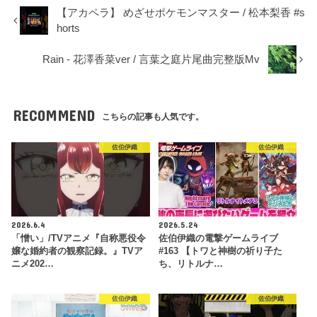
【アカペラ】 めざせポケモンマスター / 松本梨香 #s
horts
Rain - 花澤香菜ver / 言葉之庭片尾曲完整版Mv
RECOMMEND
こちらの記事も人気です。
佐伯伊織
佐伯伊織
2026.6.4
2026.5.24
「憎い」/TVアニメ『自称悪役令
佐伯伊織の電撃ゲームライブ
嬢な婚約者の観察記録。』TVア
#163 【トワと神樹の祈り子た
ニメ202…
ち、リトルナ…
佐伯伊織
佐伯伊織