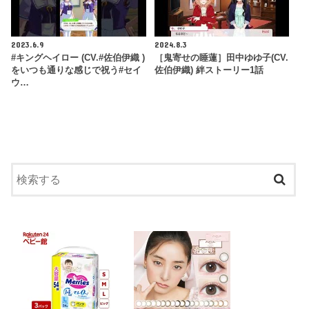
2023.6.9
2024.8.3
#キングヘイロー (CV.#佐伯伊織 )
［鬼寄せの睡蓮］田中ゆゆ子(CV.
をいつも通りな感じで祝う#セイ
佐伯伊織) 絆ストーリー1話
ウ…