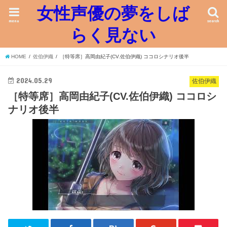
女性声優の夢をしば
menu
search
らく見ない
HOME
佐伯伊織
［特等席］高岡由紀子(CV.佐伯伊織) ココロシナリオ後半
2024.05.29
佐伯伊織
［特等席］高岡由紀子(CV.佐伯伊織) ココロシ
ナリオ後半