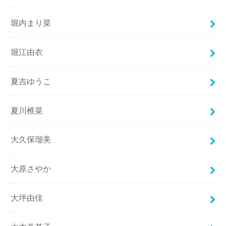
堀内まり菜
堀江由衣
夏吉ゆうこ
夏川椎菜
大久保瑠美
大原さやか
大坪由佳