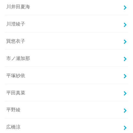
川井田夏海
川澄綾子
巽悠衣子
市ノ瀬加那
平塚紗依
平田真菜
平野綾
広橋涼