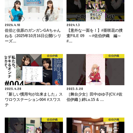
2026.4.10
2024.1.3
佐伯と佳原のガンガンGAちゃん
【意外な一面を！】#亜咲花の捜
ねる（2025年10月16日公開/シリ
査FILE 09 ～#佐伯伊織 編～
ーズ…
#…
佐伯伊織
佐伯伊織
2025.4.28
2023.5.20
「新しい慣用句が出来ました」ス
［舞台少女］田中ゆゆ子(CV.#佐
ワロウステーション004 #スワス
伯伊織 ) 絆Lv.15 & …
テ
佐伯伊織
佐伯伊織