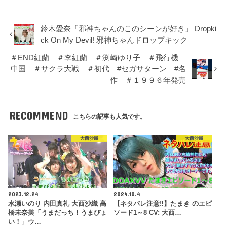
鈴木愛奈「邪神ちゃんのこのシーンが好き」 Dropki
ck On My Devil! 邪神ちゃんドロップキック
＃END紅蘭 ＃李紅蘭 ＃渕崎ゆり子 ＃飛行機
中国 ＃サクラ大戦 ＃初代 #セガサターン #名
作 ＃１９９６年発売
RECOMMEND
こちらの記事も人気です。
大西沙織
大西沙織
2023.12.24
2024.10.4
水瀬いのり 内田真礼 大西沙織 高
【ネタバレ注意‼】たまき のエピ
橋未奈美「うまだっち！うまぴょ
ソード1～8 CV: 大西…
い！」ウ…