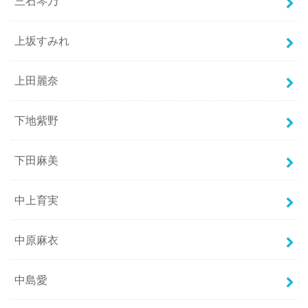
三石琴乃
上坂すみれ
上田麗奈
下地紫野
下田麻美
中上育実
中原麻衣
中島愛