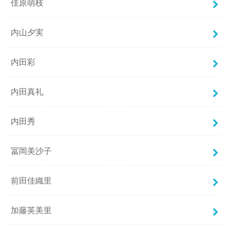
佳原萌枝
内山夕実
内田彩
内田真礼
内田秀
冨岡美沙子
前田佳織里
加藤英美里