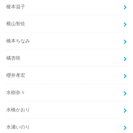
榎本温子
横山智佐
橋本ちなみ
橘杏咲
櫻井孝宏
水樹奈々
水橋かおり
水瀬いのり