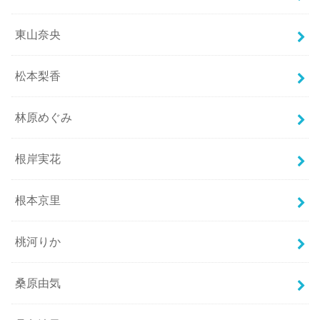
東山奈央
松本梨香
林原めぐみ
根岸実花
根本京里
桃河りか
桑原由気