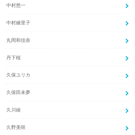
中村悠一
中村繪里子
丸岡和佳奈
丹下桜
久保ユリカ
久保田未夢
久川綾
久野美咲