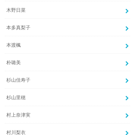
木野日菜
本多真梨子
本渡楓
朴璐美
杉山佳寿子
杉山里穂
村上奈津実
村川梨衣