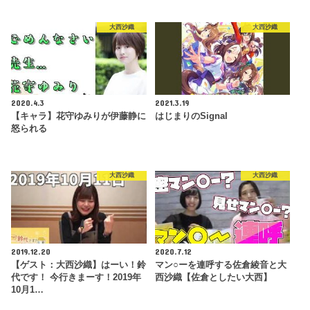
大西沙織
大西沙織
2020.4.3
2021.3.19
【キャラ】花守ゆみりが伊藤静に
はじまりのSignal
怒られる
大西沙織
大西沙織
2019.12.20
2020.7.12
【ゲスト：大西沙織】はーい！鈴
マン○ーを連呼する佐倉綾音と大
代です！ 今行きまーす！2019年
西沙織【佐倉としたい大西】
10月1…