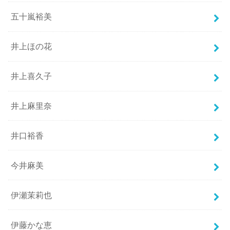
五十嵐裕美
井上ほの花
井上喜久子
井上麻里奈
井口裕香
今井麻美
伊瀬茉莉也
伊藤かな恵