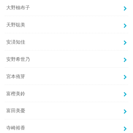
大野柚布子
天野聡美
安済知佳
安野希世乃
宮本侑芽
富樫美鈴
富田美憂
寺崎裕香