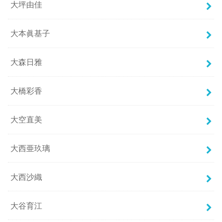
大坪由佳
大本眞基子
大森日雅
大橋彩香
大空直美
大西亜玖璃
大西沙織
大谷育江