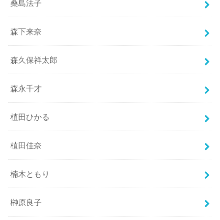
桑島法子
森下来奈
森久保祥太郎
森永千才
植田ひかる
植田佳奈
楠木ともり
榊原良子