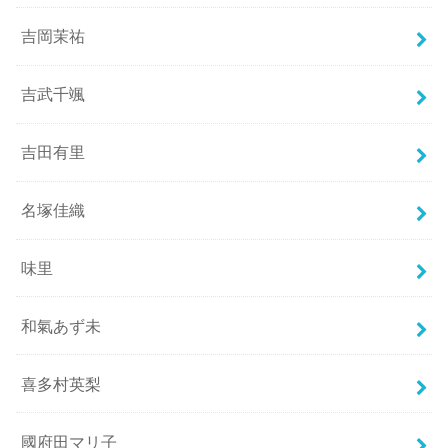
吉岡茉祐
吉武千颯
吉田有里
名塚佳織
味里
和氣あず未
喜多村英梨
國府田マリ子