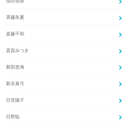
指出毬亜
斉藤朱夏
斎藤千和
斎賀みつき
新田恵海
新谷真弓
日笠陽子
日野聡