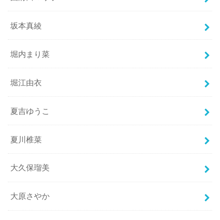
坂本真綾
堀内まり菜
堀江由衣
夏吉ゆうこ
夏川椎菜
大久保瑠美
大原さやか