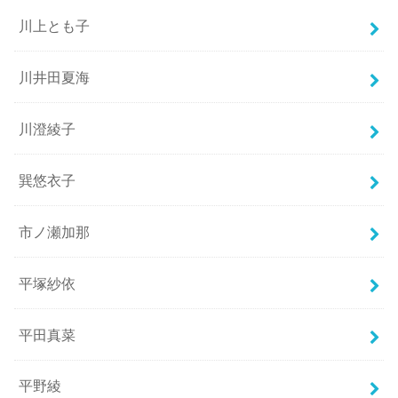
川上とも子
川井田夏海
川澄綾子
巽悠衣子
市ノ瀬加那
平塚紗依
平田真菜
平野綾