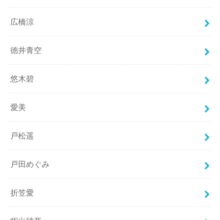
広橋涼
徳井青空
悠木碧
愛美
戸松遥
戸田めぐみ
折笠愛