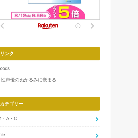
リンク
oods
男性声優のぬかるみに嵌まる
カテゴリー
M・A・O
ile