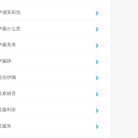
伊瀬茉莉也
伊藤かな恵
伊藤美来
伊藤静
佐伯伊織
佐倉綾音
佐藤利奈
佐藤朱