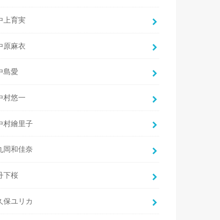
中上育実
中原麻衣
中島愛
中村悠一
中村繪里子
丸岡和佳奈
丹下桜
久保ユリカ