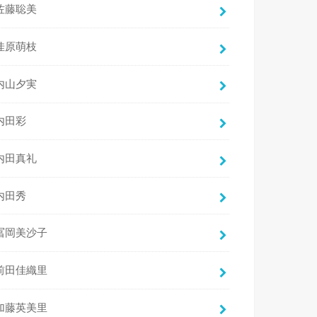
佐藤聡美
佳原萌枝
内山夕実
内田彩
内田真礼
内田秀
冨岡美沙子
前田佳織里
加藤英美里