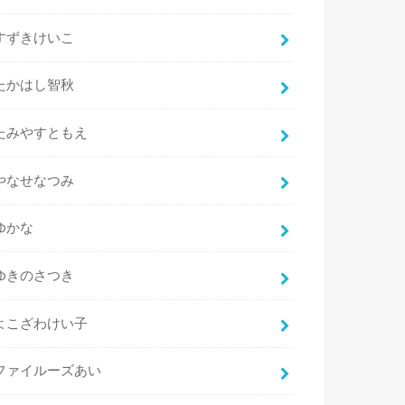
すずきけいこ
たかはし智秋
たみやすともえ
やなせなつみ
ゆかな
ゆきのさつき
よこざわけい子
ファイルーズあい