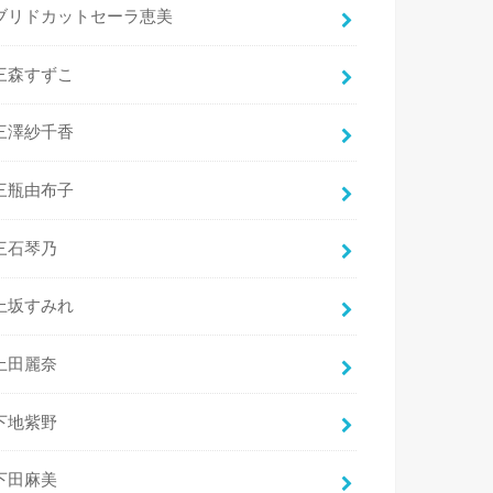
ブリドカットセーラ恵美
三森すずこ
三澤紗千香
三瓶由布子
三石琴乃
上坂すみれ
上田麗奈
下地紫野
下田麻美