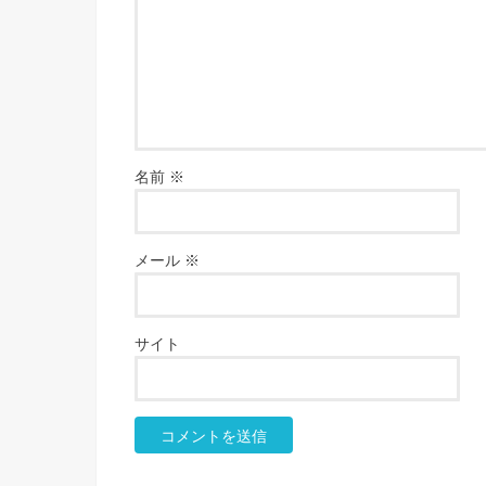
名前
※
メール
※
サイト