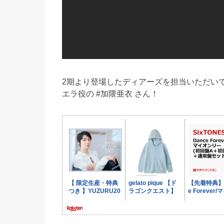
2期より登場したディアーズを担当いただい
エラ役の #加隈亜衣 さん！