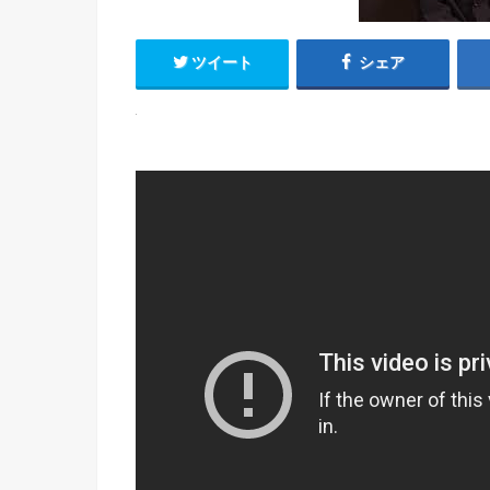
ツイート
シェア