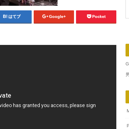
はてブ
Google+
Pocket
G
P