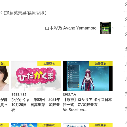
!かと*ふく(加藤英美里/福原香織）
山本彩乃 Ayano Yamamoto
亜衣
加隈亜衣
加隈亜衣
2022.1.23
2021.7.4
んがほ
ひだかくま 第82回 2021年
【原神】ロサリア ボイス日本
兄貴っ
10月26日 日高里菜 加隈亜
語一式 CV加隈亜衣
衣
VoiStock.co…
亜衣
加隈亜衣
加隈亜衣