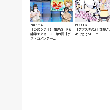
2020.11.6
2020.4.3
【公式ラジオ】-NEWS- ド級
【アズステ#17】加隈さ
編隊エグゼロス 第9回【ゲ
めでとうSP！？
ストコメンテー…