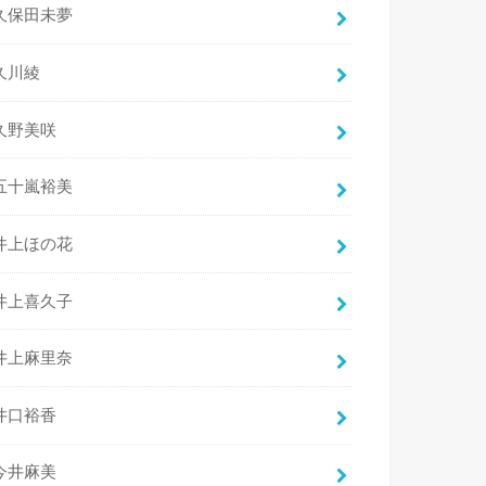
久保田未夢
久川綾
久野美咲
五十嵐裕美
井上ほの花
井上喜久子
井上麻里奈
井口裕香
今井麻美