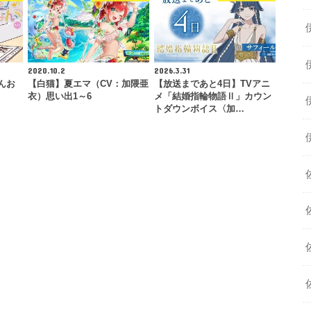
2020.10.2
2026.3.31
んお
【白猫】夏エマ（CV：加隈亜
【放送まであと4日】TVアニ
衣）思い出1～6
メ「結婚指輪物語Ⅱ」カウン
トダウンボイス〈加…