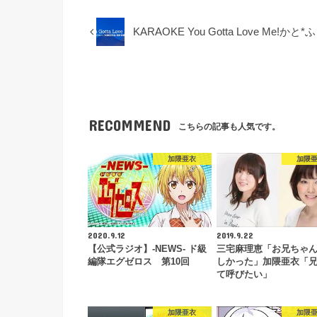
KARAOKE You Gotta Love Me
RECOMMEND
こちらの記事も人気です。
加隈亜衣
加隈
2020.9.12
2019.9.22
【公式ラジオ】-NEWS- ド級
三宅麻理恵「お兄ちゃ
編隊エグゼロス 第10回
しかった」加隈亜衣「
て呼びたい」
加隈亜衣
加隈