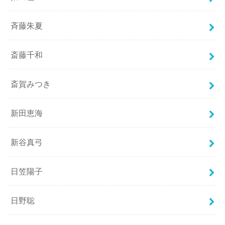
斉藤朱夏
斎藤千和
斎賀みつき
新田恵海
新谷真弓
日笠陽子
日野聡