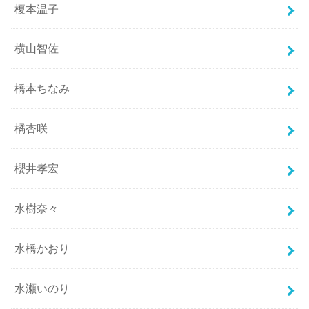
榎本温子
横山智佐
橋本ちなみ
橘杏咲
櫻井孝宏
水樹奈々
水橋かおり
水瀬いのり