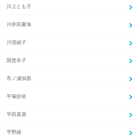
川上とも子
川井田夏海
川澄綾子
巽悠衣子
市ノ瀬加那
平塚紗依
平田真菜
平野綾