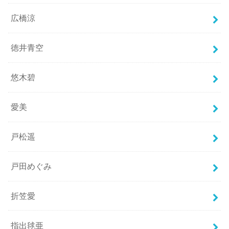
広橋涼
徳井青空
悠木碧
愛美
戸松遥
戸田めぐみ
折笠愛
指出毬亜