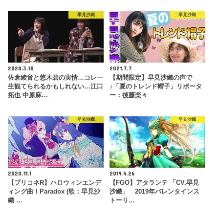
早見沙織
早見沙織
2020.3.10
2021.7.7
佐倉綾音と悠木碧の実情…コレ一
【期間限定】早見沙織の声で
生観てられるかもしれない…江口
♪「夏のトレンド帽子」リポータ
拓也 中原麻…
ー：後藤楽々
早見沙織
早見沙織
2020.11.1
2019.4.26
【プリコネR】ハロウィンエンデ
【FGO】アタランテ 「CV.早見
ィング曲！Paradox (歌：早見沙
沙織」 2019年バレンタインス
織 …
トーリ…