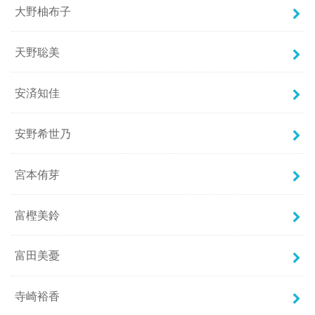
大野柚布子
天野聡美
安済知佳
安野希世乃
宮本侑芽
富樫美鈴
富田美憂
寺崎裕香