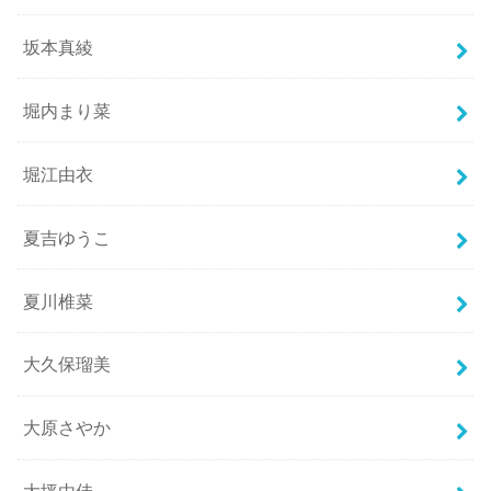
坂本真綾
堀内まり菜
堀江由衣
夏吉ゆうこ
夏川椎菜
大久保瑠美
大原さやか