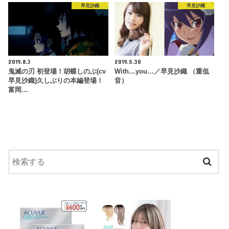
早見沙織
早見沙織
2019.8.3
2019.5.30
鬼滅の刃 初登場！胡蝶しのぶ(cv
With…you…／早見沙織 （重低
早見沙織)久しぶりの本編登場！
音）
富岡…