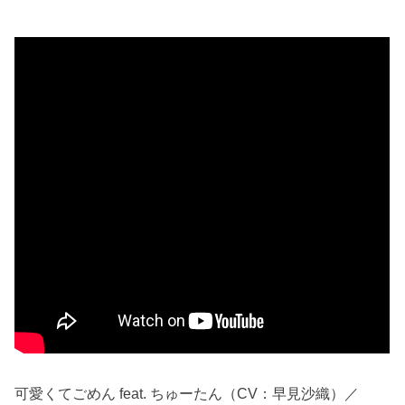
可愛くてごめん feat. ちゅーたん（CV：早見沙織）／