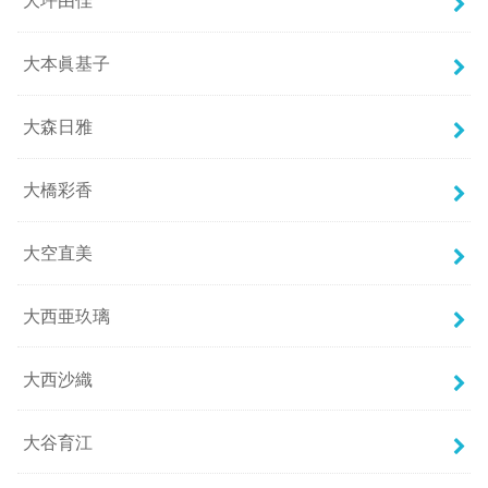
大坪由佳
大本眞基子
大森日雅
大橋彩香
大空直美
大西亜玖璃
大西沙織
大谷育江