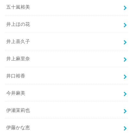
五十嵐裕美
井上ほの花
井上喜久子
井上麻里奈
井口裕香
今井麻美
伊瀬茉莉也
伊藤かな恵