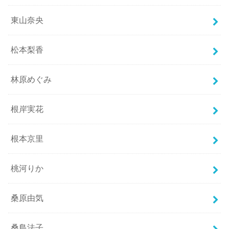
東山奈央
松本梨香
林原めぐみ
根岸実花
根本京里
桃河りか
桑原由気
桑島法子