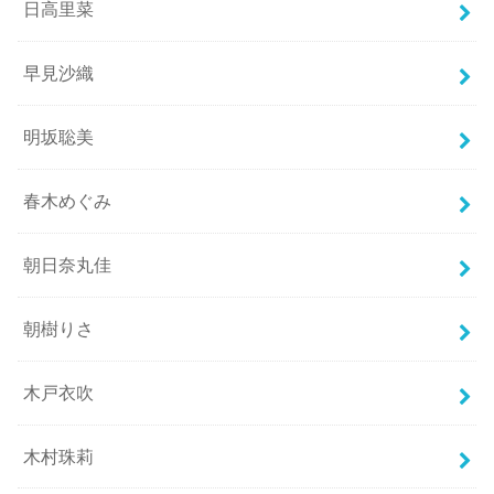
日高里菜
早見沙織
明坂聡美
春木めぐみ
朝日奈丸佳
朝樹りさ
木戸衣吹
木村珠莉