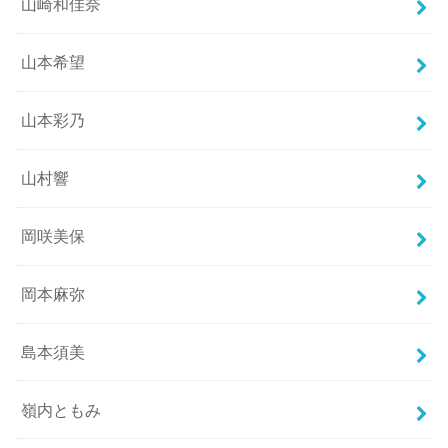
山崎和佳奈
山本希望
山本彩乃
山村響
岡咲美保
岡本麻弥
島本須美
嶺内ともみ