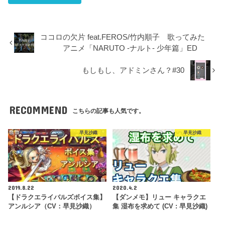
ココロの欠片 feat.FEROS/竹内順子 歌ってみた
アニメ「NARUTO -ナルト- 少年篇」ED
もしもし、アドミンさん？#30
RECOMMEND
こちらの記事も人気です。
早見沙織
早見沙織
2019.8.22
2020.4.2
【ドラクエライバルズボイス集】
【ダンメモ】リュー キャラクエ
アンルシア（CV：早見沙織）
集 湿布を求めて (CV : 早見沙織)