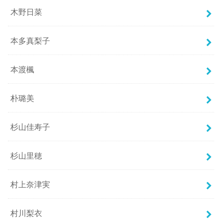
木野日菜
本多真梨子
本渡楓
朴璐美
杉山佳寿子
杉山里穂
村上奈津実
村川梨衣