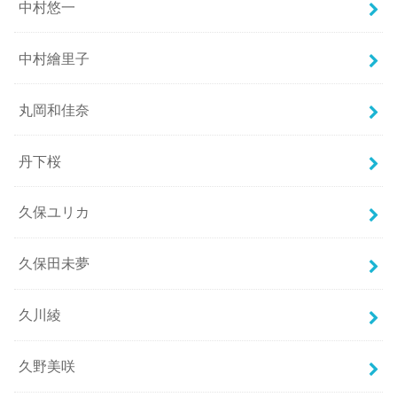
中村悠一
中村繪里子
丸岡和佳奈
丹下桜
久保ユリカ
久保田未夢
久川綾
久野美咲