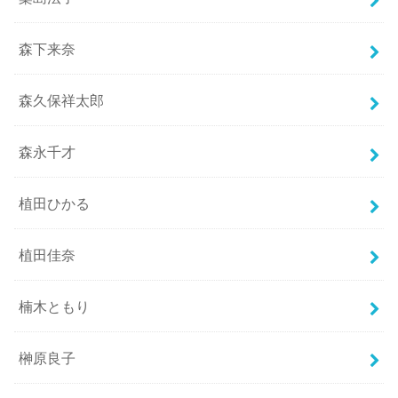
森下来奈
森久保祥太郎
森永千才
植田ひかる
植田佳奈
楠木ともり
榊原良子