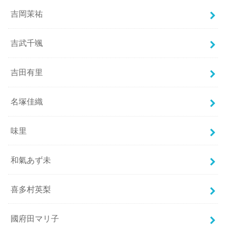
吉岡茉祐
吉武千颯
吉田有里
名塚佳織
味里
和氣あず未
喜多村英梨
國府田マリ子