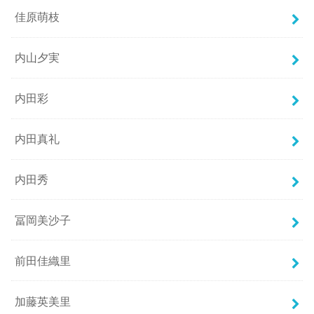
佳原萌枝
内山夕実
内田彩
内田真礼
内田秀
冨岡美沙子
前田佳織里
加藤英美里