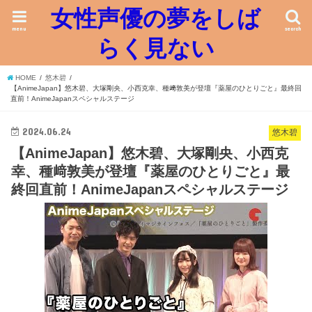
女性声優の夢をしば
menu
search
らく見ない
HOME
悠木碧
【AnimeJapan】悠木碧、大塚剛央、小西克幸、種﨑敦美が登壇『薬屋のひとりごと』最終回
直前！AnimeJapanスペシャルステージ
2024.06.24
悠木碧
【AnimeJapan】悠木碧、大塚剛央、小西克
幸、種﨑敦美が登壇『薬屋のひとりごと』最
終回直前！AnimeJapanスペシャルステージ