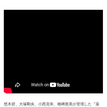
悠木碧、大塚剛央、小西克幸、種﨑敦美が登壇した『薬