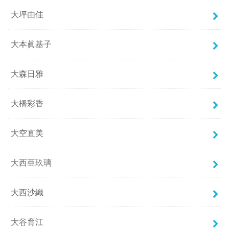
大坪由佳
大本眞基子
大森日雅
大橋彩香
大空直美
大西亜玖璃
大西沙織
大谷育江