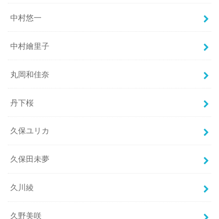
中村悠一
中村繪里子
丸岡和佳奈
丹下桜
久保ユリカ
久保田未夢
久川綾
久野美咲