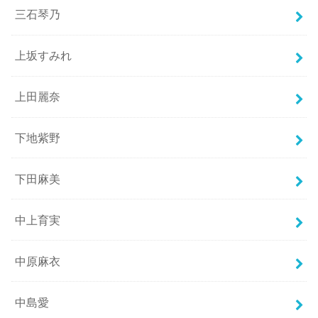
三石琴乃
上坂すみれ
上田麗奈
下地紫野
下田麻美
中上育実
中原麻衣
中島愛