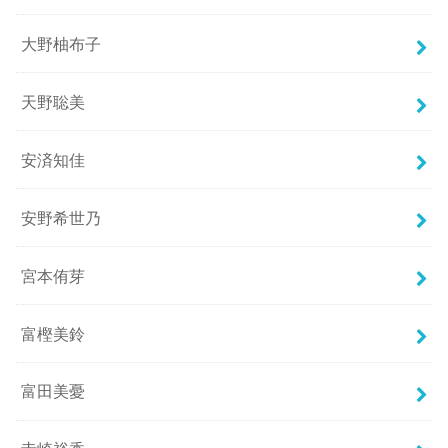
大野柚布子
天野聡美
安済知佳
安野希世乃
宮本侑芽
富樫美鈴
富田美憂