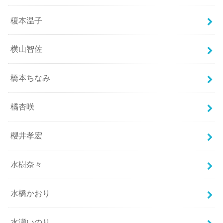
榎本温子
横山智佐
橋本ちなみ
橘杏咲
櫻井孝宏
水樹奈々
水橋かおり
水瀬いのり