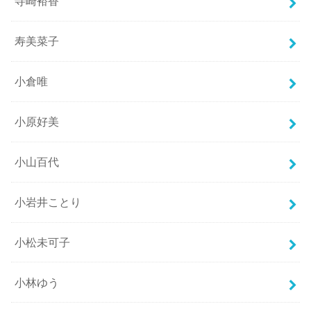
寺崎裕香
寿美菜子
小倉唯
小原好美
小山百代
小岩井ことり
小松未可子
小林ゆう