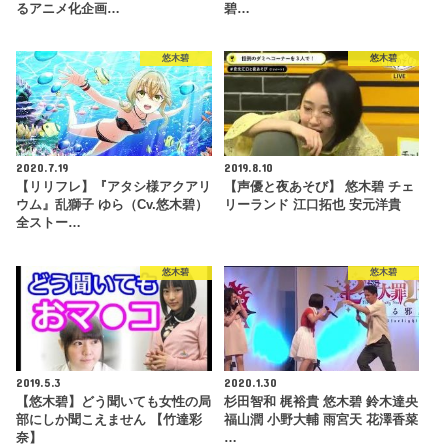
るアニメ化企画…
碧…
悠木碧
悠木碧
2020.7.19
2019.8.10
【リリフレ】『アタシ様アクアリ
【声優と夜あそび】 悠木碧 チェ
ウム』乱獅子 ゆら（Cv.悠木碧）
リーランド 江口拓也 安元洋貴
全ストー…
悠木碧
悠木碧
2019.5.3
2020.1.30
【悠木碧】どう聞いても女性の局
杉田智和 梶裕貴 悠木碧 鈴木達央
部にしか聞こえません 【竹達彩
福山潤 小野大輔 雨宮天 花澤香菜
奈】
…