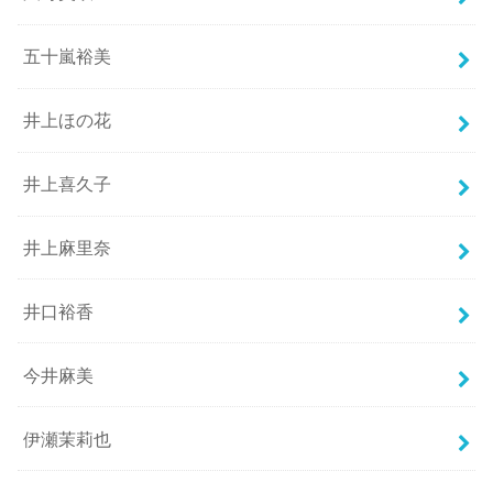
五十嵐裕美
井上ほの花
井上喜久子
井上麻里奈
井口裕香
今井麻美
伊瀬茉莉也