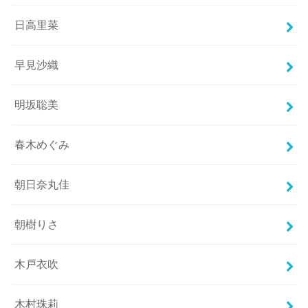
日高里菜
早見沙織
明坂聡美
春木めぐみ
朝日奈丸佳
朝樹りさ
木戸衣吹
木村珠莉