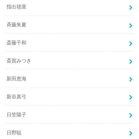
指出毬亜
斉藤朱夏
斎藤千和
斎賀みつき
新田恵海
新谷真弓
日笠陽子
日野聡