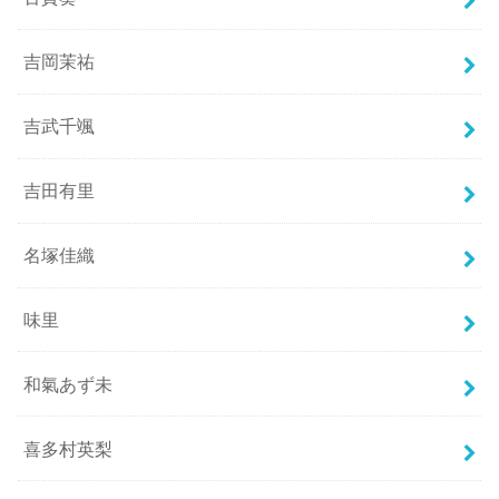
吉岡茉祐
吉武千颯
吉田有里
名塚佳織
味里
和氣あず未
喜多村英梨