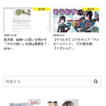
悠木碧
悠木碧
2023.6.30
2020.6.4
悠木碧、結婚への思いを明かす
【そうむす】コウサキミア「マス
『ガキの使い』出演は黒歴史？ –
ターコマンド」（CV:悠木碧）
grap…
【ミゼレムク…