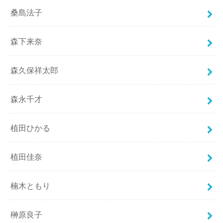
桑島法子
森下来奈
森久保祥太郎
森永千才
植田ひかる
植田佳奈
楠木ともり
榊原良子