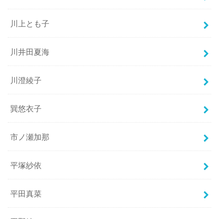
川上とも子
川井田夏海
川澄綾子
巽悠衣子
市ノ瀬加那
平塚紗依
平田真菜