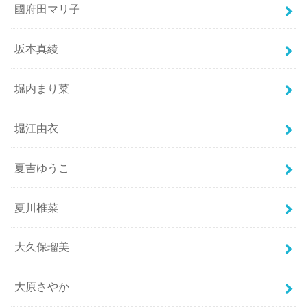
國府田マリ子
坂本真綾
堀内まり菜
堀江由衣
夏吉ゆうこ
夏川椎菜
大久保瑠美
大原さやか