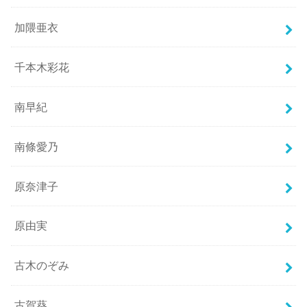
加隈亜衣
千本木彩花
南早紀
南條愛乃
原奈津子
原由実
古木のぞみ
古賀葵