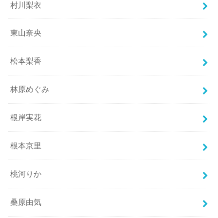
村川梨衣
東山奈央
松本梨香
林原めぐみ
根岸実花
根本京里
桃河りか
桑原由気