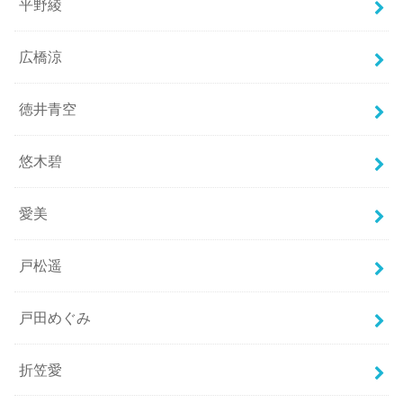
平野綾
広橋涼
徳井青空
悠木碧
愛美
戸松遥
戸田めぐみ
折笠愛