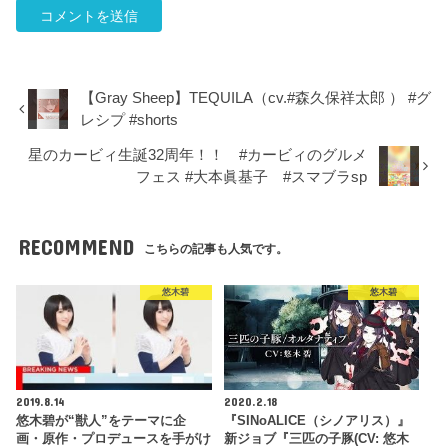
【Gray Sheep】TEQUILA（cv.#森久保祥太郎 ） #グ
レシプ #shorts
星のカービィ生誕32周年！！ #カービィのグルメ
フェス #大本眞基子 #スマブラsp
RECOMMEND
こちらの記事も人気です。
悠木碧
悠木碧
2019.8.14
2020.2.18
悠木碧が“獣人”をテーマに企
『SINoALICE（シノアリス）』
画・原作・プロデュースを手がけ
新ジョブ『三匹の子豚(CV: 悠木