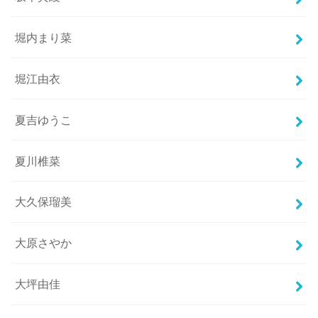
堀内まり菜
堀江由衣
夏吉ゆうこ
夏川椎菜
大久保瑠美
大原さやか
大坪由佳