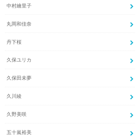
中村繪里子
丸岡和佳奈
丹下桜
久保ユリカ
久保田未夢
久川綾
久野美咲
五十嵐裕美