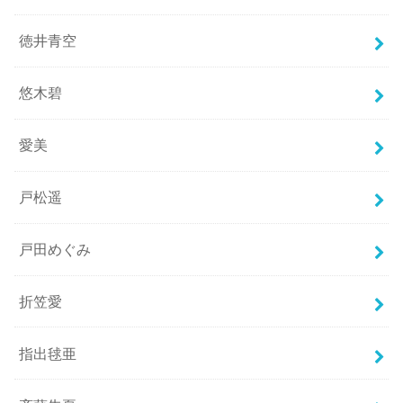
徳井青空
悠木碧
愛美
戸松遥
戸田めぐみ
折笠愛
指出毬亜