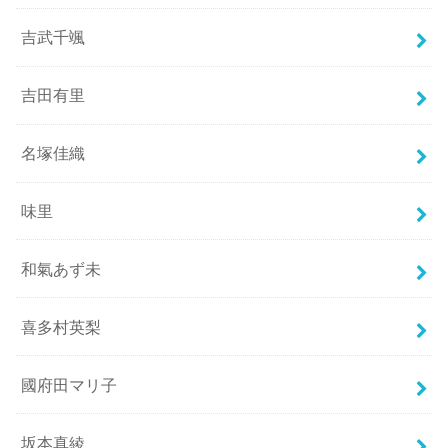
吉武千颯
吉田有里
名塚佳織
味里
和氣あず未
喜多村英梨
國府田マリ子
坂本真綾