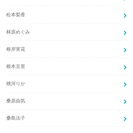
松本梨香
林原めぐみ
根岸実花
根本京里
桃河りか
桑原由気
桑島法子