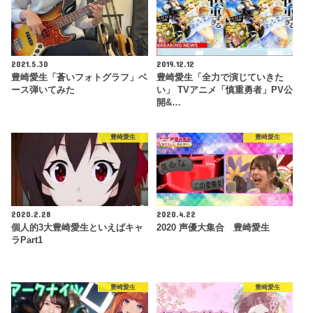
2021.5.30
2019.12.12
豊崎愛生「蒼いフォトグラフ」ベ
豊崎愛生「全力で演じていきた
ース弾いてみた
い」 TVアニメ「慎重勇者」PV公
開&…
豊崎愛生
豊崎愛生
2020.2.28
2020.4.22
個人的3大豊崎愛生といえばキャ
2020 声優大集合 豊崎愛生
ラPart1
豊崎愛生
豊崎愛生