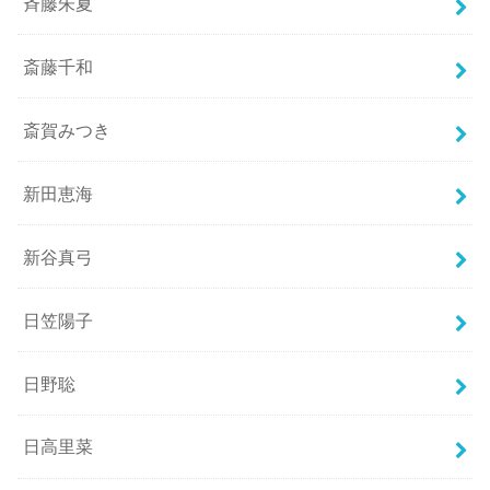
斉藤朱夏
斎藤千和
斎賀みつき
新田恵海
新谷真弓
日笠陽子
日野聡
日高里菜