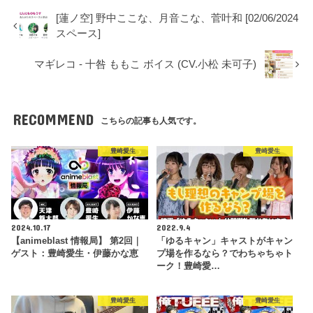
[蓮ノ空] 野中ここな、月音こな、菅叶和 [02/06/2024
スペース]
マギレコ - 十咎 ももこ ボイス (CV.小松 未可子)
RECOMMEND
こちらの記事も人気です。
豊崎愛生
豊崎愛生
2024.10.17
2022.9.4
【animeblast 情報局】 第2回｜
「ゆるキャン」キャストがキャン
ゲスト：豊崎愛生・伊藤かな恵
プ場を作るなら？でわちゃちゃト
ーク！豊崎愛…
豊崎愛生
豊崎愛生