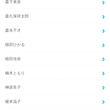
森下来奈
森久保祥太郎
森永千才
植田ひかる
植田佳奈
楠木ともり
榊原良子
榎本温子