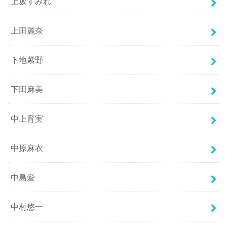
上坂すみれ
上田麗奈
下地紫野
下田麻美
中上育実
中原麻衣
中島愛
中村悠一