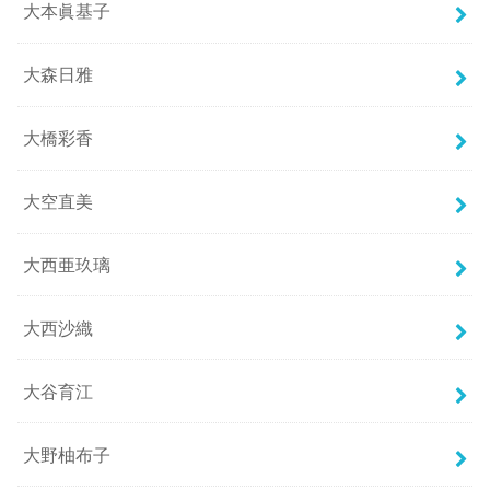
大本眞基子
大森日雅
大橋彩香
大空直美
大西亜玖璃
大西沙織
大谷育江
大野柚布子