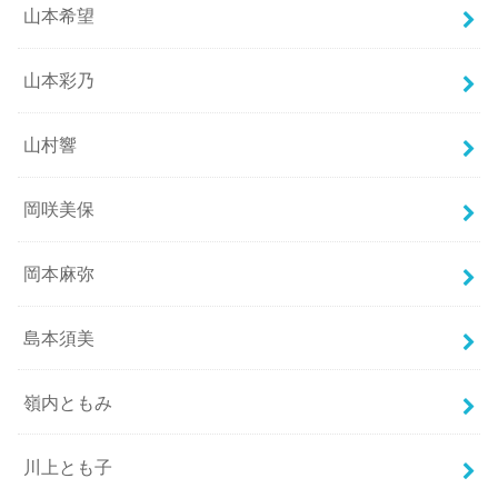
山本希望
山本彩乃
山村響
岡咲美保
岡本麻弥
島本須美
嶺内ともみ
川上とも子