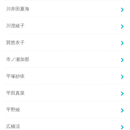
川井田夏海
川澄綾子
巽悠衣子
市ノ瀬加那
平塚紗依
平田真菜
平野綾
広橋涼