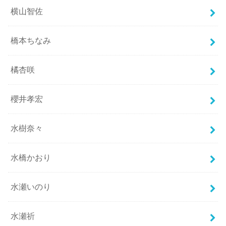
横山智佐
橋本ちなみ
橘杏咲
櫻井孝宏
水樹奈々
水橋かおり
水瀬いのり
水瀬祈