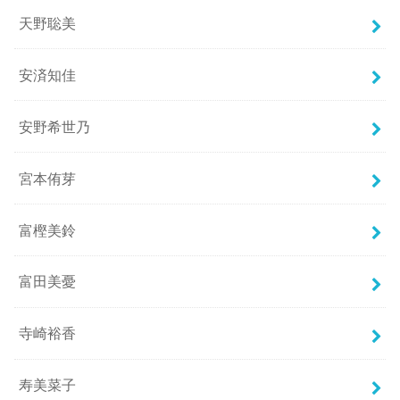
天野聡美
安済知佳
安野希世乃
宮本侑芽
富樫美鈴
富田美憂
寺崎裕香
寿美菜子