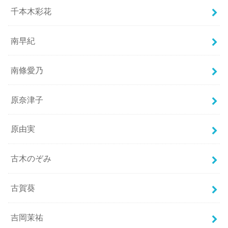
千本木彩花
南早紀
南條愛乃
原奈津子
原由実
古木のぞみ
古賀葵
吉岡茉祐