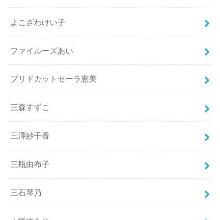
よこざわけい子
ファイルーズあい
ブリドカットセーラ恵美
三森すずこ
三澤紗千香
三瓶由布子
三石琴乃