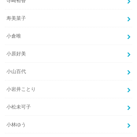
寺崎裕香
寿美菜子
小倉唯
小原好美
小山百代
小岩井ことり
小松未可子
小林ゆう