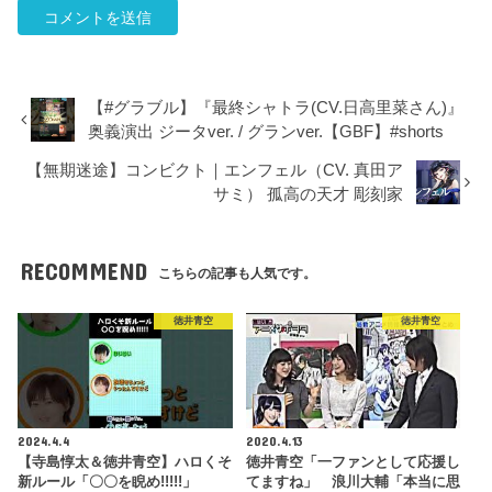
【#グラブル】『最終シャトラ(CV.日高里菜さん)』
奥義演出 ジータver. / グランver.【GBF】#shorts
【無期迷途】コンビクト｜エンフェル（CV. 真田ア
サミ） 孤高の天才 彫刻家
RECOMMEND
こちらの記事も人気です。
徳井青空
徳井青空
2024.4.4
2020.4.13
【寺島惇太＆徳井青空】ハロくそ
徳井青空「一ファンとして応援し
新ルール「〇〇を睨め!!!!!」
てますね」 浪川大輔「本当に思