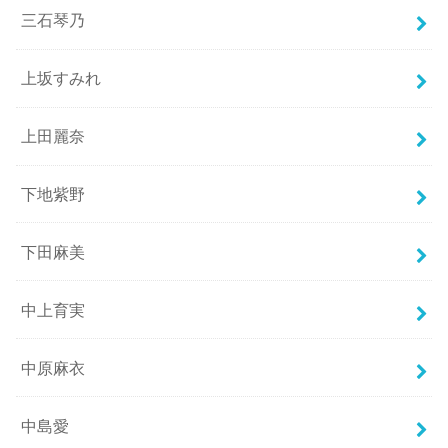
三石琴乃
上坂すみれ
上田麗奈
下地紫野
下田麻美
中上育実
中原麻衣
中島愛