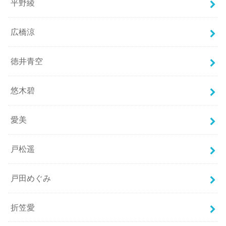
平野綾
広橋涼
徳井青空
悠木碧
愛美
戸松遥
戸田めぐみ
折笠愛