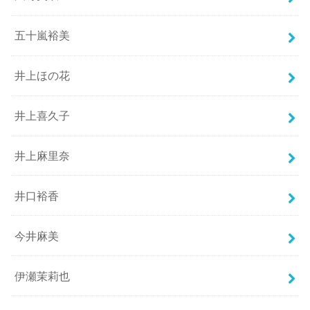
五十嵐裕美
井上ほの花
井上喜久子
井上麻里奈
井口裕香
今井麻美
伊瀬茉莉也