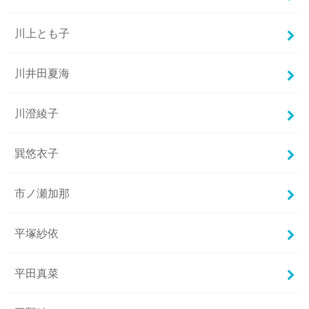
川上とも子
川井田夏海
川澄綾子
巽悠衣子
市ノ瀬加那
平塚紗依
平田真菜