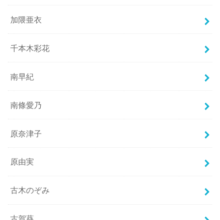
加隈亜衣
千本木彩花
南早紀
南條愛乃
原奈津子
原由実
古木のぞみ
古賀葵