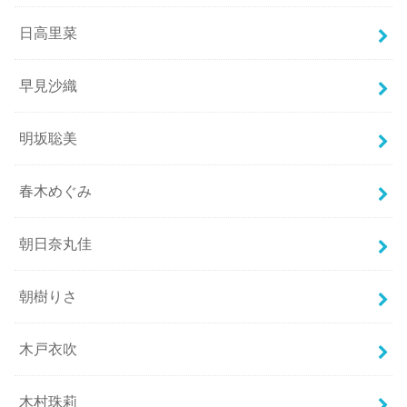
日高里菜
早見沙織
明坂聡美
春木めぐみ
朝日奈丸佳
朝樹りさ
木戸衣吹
木村珠莉