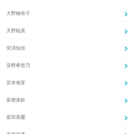
大野柚布子
天野聡美
安済知佳
安野希世乃
宮本侑芽
富樫美鈴
富田美憂