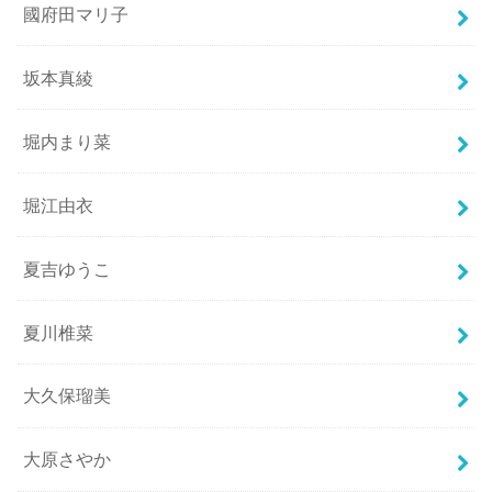
國府田マリ子
坂本真綾
堀内まり菜
堀江由衣
夏吉ゆうこ
夏川椎菜
大久保瑠美
大原さやか