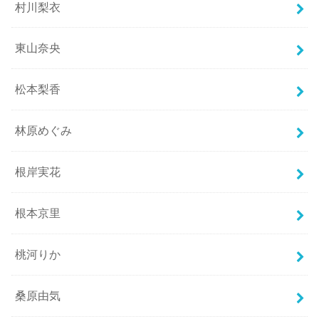
村川梨衣
東山奈央
松本梨香
林原めぐみ
根岸実花
根本京里
桃河りか
桑原由気