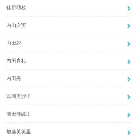
佳原萌枝
内山夕実
内田彩
内田真礼
内田秀
冨岡美沙子
前田佳織里
加藤英美里