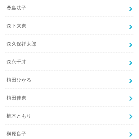
桑島法子
森下来奈
森久保祥太郎
森永千才
植田ひかる
植田佳奈
楠木ともり
榊原良子