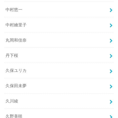
中村悠一
中村繪里子
丸岡和佳奈
丹下桜
久保ユリカ
久保田未夢
久川綾
久野美咲