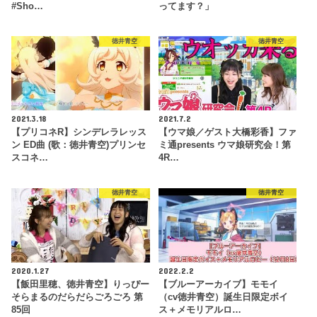
#Sho…
ってます？」
徳井青空
徳井青空
2021.3.18
2021.7.2
【プリコネR】シンデレラレッス
【ウマ娘／ゲスト大橋彩香】ファ
ン ED曲 (歌：徳井青空)プリンセ
ミ通presents ウマ娘研究会！第
スコネ…
4R…
徳井青空
徳井青空
2020.1.27
2022.2.2
【飯田里穂、徳井青空】りっぴー
【ブルーアーカイブ】モモイ
そらまるのだらだらごろごろ 第
（cv徳井青空）誕生日限定ボイ
85回
ス＋メモリアルロ…