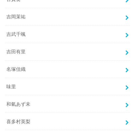
吉岡茉祐
吉武千颯
吉田有里
名塚佳織
味里
和氣あず未
喜多村英梨