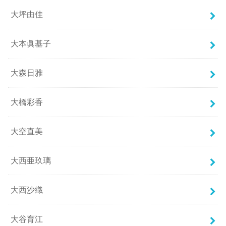
大坪由佳
大本眞基子
大森日雅
大橋彩香
大空直美
大西亜玖璃
大西沙織
大谷育江