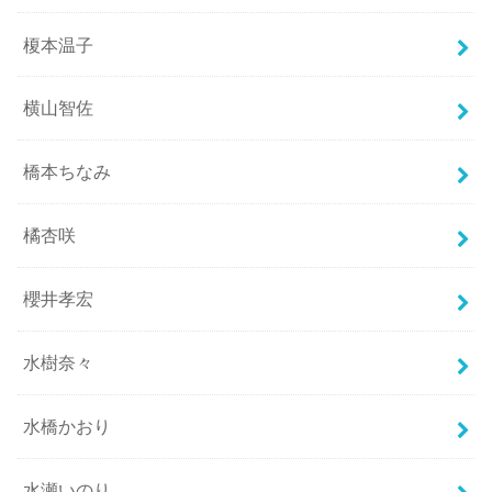
榎本温子
横山智佐
橋本ちなみ
橘杏咲
櫻井孝宏
水樹奈々
水橋かおり
水瀬いのり