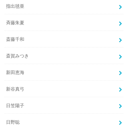
指出毬亜
斉藤朱夏
斎藤千和
斎賀みつき
新田恵海
新谷真弓
日笠陽子
日野聡