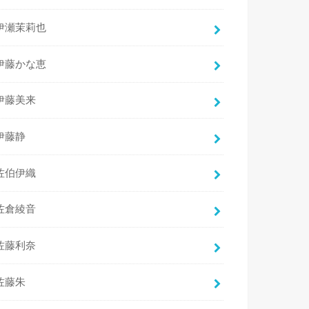
伊瀬茉莉也
伊藤かな恵
伊藤美来
伊藤静
佐伯伊織
佐倉綾音
佐藤利奈
佐藤朱