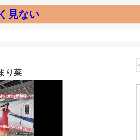
く見ない
まり菜