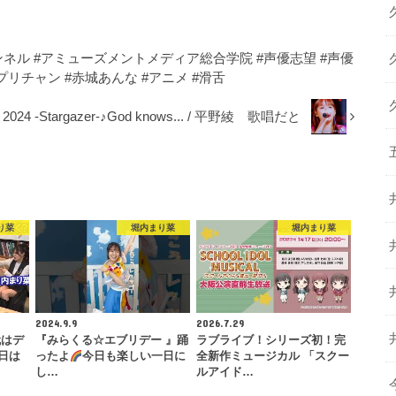
チャンネル #アミューズメントメディア総合学院 #声優志望 #声優
プリチャン #赤城あんな #アニメ #滑舌
e 2024 -Stargazer-♪God knows... / 平野綾 歌唱だと
り菜
堀内まり菜
堀内まり菜
2024.9.9
2026.7.29
代はデ
『みらくる☆エブリデー 』踊
ラブライブ！シリーズ初！完
日は
ったよ
今日も楽しい一日に
全新作ミュージカル 「スクー
し…
ルアイド…