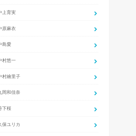
中上育実
中原麻衣
中島愛
中村悠一
中村繪里子
丸岡和佳奈
丹下桜
久保ユリカ