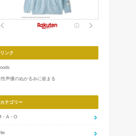
リンク
oods
男性声優のぬかるみに嵌まる
カテゴリー
M・A・O
ile