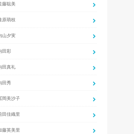
佐藤聡美
佳原萌枝
内山夕実
内田彩
内田真礼
内田秀
冨岡美沙子
前田佳織里
加藤英美里