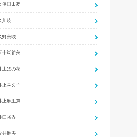
久保田未夢
久川綾
久野美咲
五十嵐裕美
井上ほの花
井上喜久子
井上麻里奈
井口裕香
今井麻美