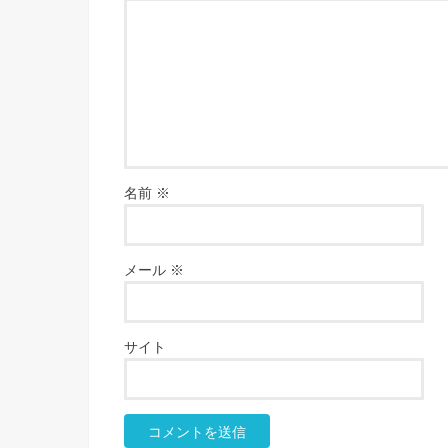
名前
※
メール
※
サイト