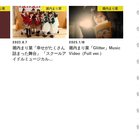
り菜
堀内まり菜
堀内まり菜
2023.8.7
2025.1.18
堀内まり菜「幸せがたくさん
堀内まり菜「Glitter」Music
詰まった舞台」 「スクールア
Video（Full ver.）
イドルミュージカル…