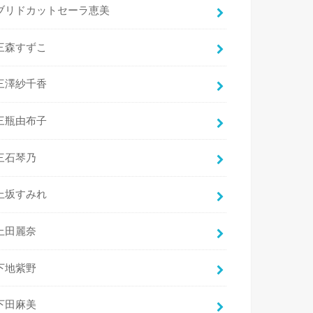
ブリドカットセーラ恵美
三森すずこ
三澤紗千香
三瓶由布子
三石琴乃
上坂すみれ
上田麗奈
下地紫野
下田麻美