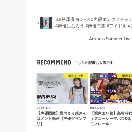
3.#芹澤優 #i☆Ris #声優エンタメ
#声優になろう #声優志望 #アイドル #
Animelo Summer Liv
RECOMMEND
こちらの記事も人気です。
堀内まり菜
堀内ま
2023.8.4
2024.4.12
【声優図鑑】堀内まり菜さん
【堀内まり菜】高校時
コメント動画【声優グランプ
ィズニーシー年パス&休
リ】
モノレール～…