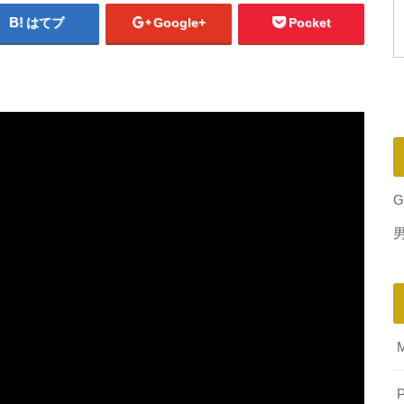
はてブ
Google+
Pocket
G
P