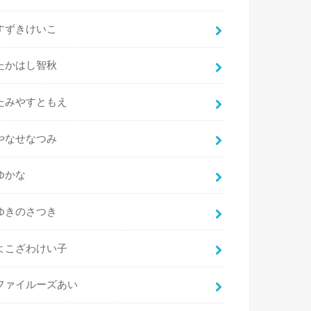
すずきけいこ
たかはし智秋
たみやすともえ
やなせなつみ
ゆかな
ゆきのさつき
よこざわけい子
ファイルーズあい