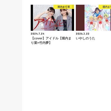
堀内まり菜
堀内ま
2024.7.24
2026.3.22
【cover】アイドル【堀内ま
いやしのうた
り菜×竹内夢】