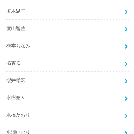
榎本温子
横山智佐
橋本ちなみ
橘杏咲
櫻井孝宏
水樹奈々
水橋かおり
水瀬いのり