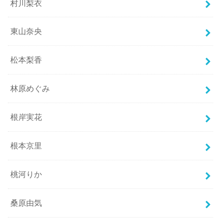
村川梨衣
東山奈央
松本梨香
林原めぐみ
根岸実花
根本京里
桃河りか
桑原由気