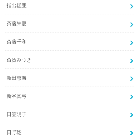
指出毬亜
斉藤朱夏
斎藤千和
斎賀みつき
新田恵海
新谷真弓
日笠陽子
日野聡