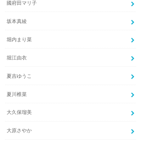
國府田マリ子
坂本真綾
堀内まり菜
堀江由衣
夏吉ゆうこ
夏川椎菜
大久保瑠美
大原さやか