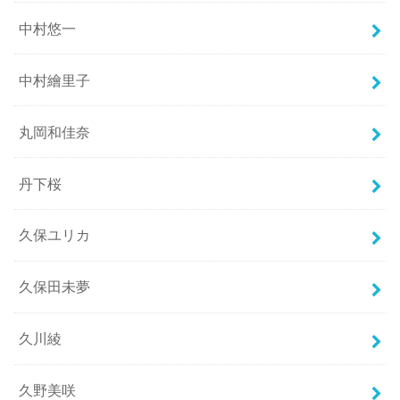
中村悠一
中村繪里子
丸岡和佳奈
丹下桜
久保ユリカ
久保田未夢
久川綾
久野美咲