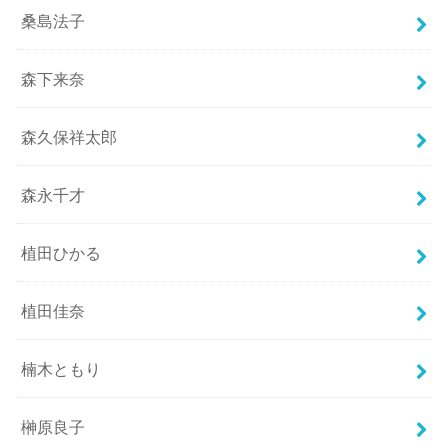
桑島法子
森下来奈
森久保祥太郎
森永千才
植田ひかる
植田佳奈
楠木ともり
榊原良子