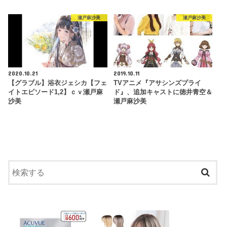
瀬戸麻沙美
瀬戸麻沙美
2020.10.21
2019.10.11
【グラブル】浴衣ジェシカ【フェ
TVアニメ『アサシンズプライ
イトエピソード1,2】ｃｖ瀬戸麻
ド』、追加キャストに徳井青空＆
沙美
瀬戸麻沙美