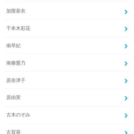
加隈亜衣
千本木彩花
南早紀
南條愛乃
原奈津子
原由実
古木のぞみ
古賀葵