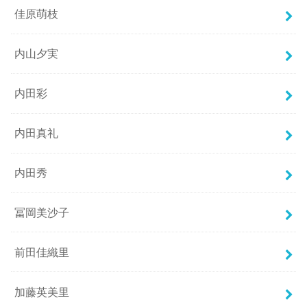
佳原萌枝
内山夕実
内田彩
内田真礼
内田秀
冨岡美沙子
前田佳織里
加藤英美里