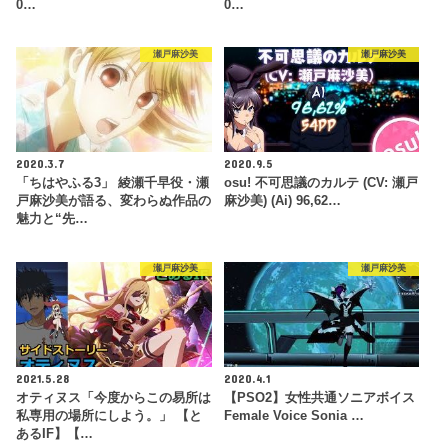
0…
0…
瀬戸麻沙美
瀬戸麻沙美
2020.3.7
2020.9.5
「ちはやふる3」 綾瀬千早役・瀬
osu! 不可思議のカルテ (CV: 瀬戸
戸麻沙美が語る、変わらぬ作品の
麻沙美) (Ai) 96,62…
魅力と“先…
瀬戸麻沙美
瀬戸麻沙美
2021.5.28
2020.4.1
オティヌス「今度からこの易所は
【PSO2】女性共通ソニアボイス
私専用の場所にしよう。」 【と
Female Voice Sonia …
あるIF】【…