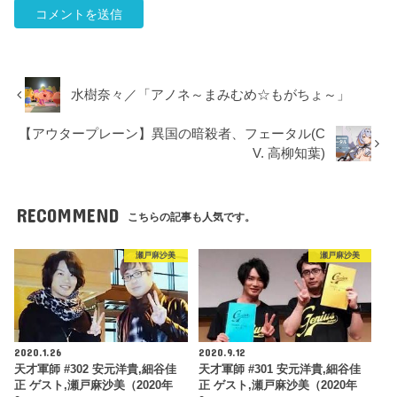
水樹奈々／「アノネ～まみむめ☆もがちょ～」
【アウタープレーン】異国の暗殺者、フェータル(C
V. 高柳知葉)
RECOMMEND
こちらの記事も人気です。
瀬戸麻沙美
瀬戸麻沙美
2020.1.26
2020.9.12
天才軍師 #302 安元洋貴,細谷佳
天才軍師 #301 安元洋貴,細谷佳
正 ゲスト,瀬戸麻沙美（2020年
正 ゲスト,瀬戸麻沙美（2020年