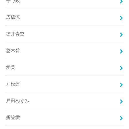
平野綾
広橋涼
徳井青空
悠木碧
愛美
戸松遥
戸田めぐみ
折笠愛