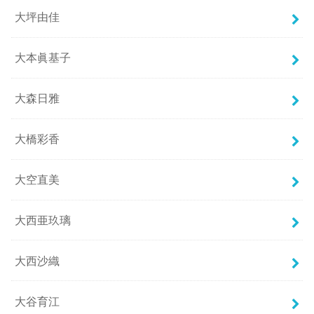
大坪由佳
大本眞基子
大森日雅
大橋彩香
大空直美
大西亜玖璃
大西沙織
大谷育江