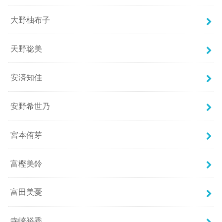
大野柚布子
天野聡美
安済知佳
安野希世乃
宮本侑芽
富樫美鈴
富田美憂
寺崎裕香