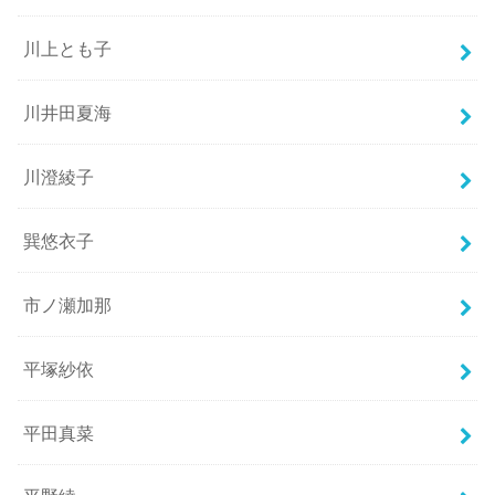
川上とも子
川井田夏海
川澄綾子
巽悠衣子
市ノ瀬加那
平塚紗依
平田真菜