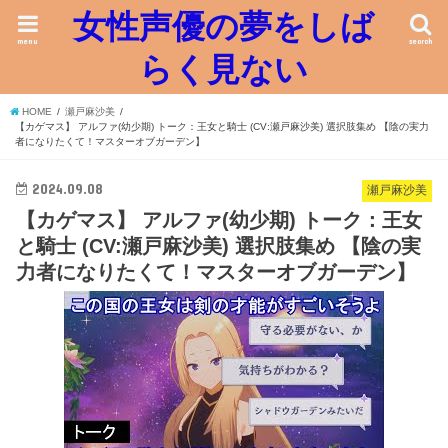
女性声優の夢をしば
menu
search
らく見ない
HOME
瀬戸麻沙美
【カゲマス】 アルファ(幼少期) トーク：王女と騎士 (CV:瀬戸麻沙美) 選択肢集め 【陰の実力
者になりたくて！マスターオブガーデン】
2024.09.08
瀬戸麻沙美
【カゲマス】 アルファ(幼少期) トーク：王女
と騎士 (CV:瀬戸麻沙美) 選択肢集め 【陰の実
力者になりたくて！マスターオブガーデン】