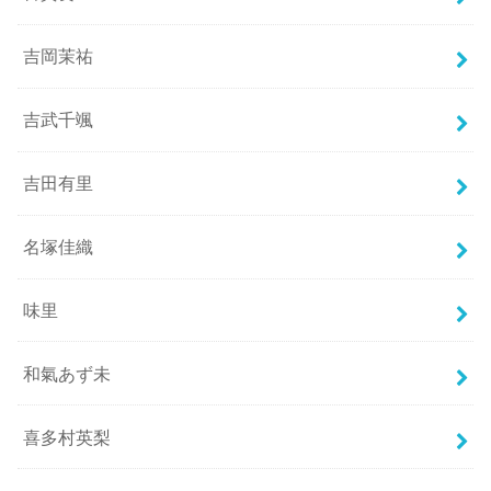
吉岡茉祐
吉武千颯
吉田有里
名塚佳織
味里
和氣あず未
喜多村英梨