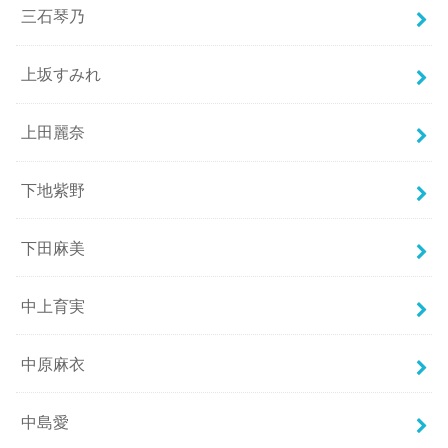
三石琴乃
上坂すみれ
上田麗奈
下地紫野
下田麻美
中上育実
中原麻衣
中島愛