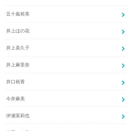
五十嵐裕美
井上ほの花
井上喜久子
井上麻里奈
井口裕香
今井麻美
伊瀬茉莉也