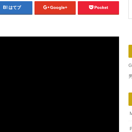
はてブ
Google+
Pocket
G
P