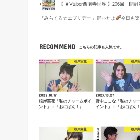
【 ＃Vtuber西園寺世界 】206回 
『みらくる☆エブリデー 』踊ったよ
今日も楽
RECOMMEND
こちらの記事も人気です。
根岸実花
根岸
2022.10.17
2023.10.27
根岸実花「私のチャームポイ
野中ここな「私のチャ
ント」：『おにぱん！』
イント」：『おにぱん
根岸実花
根岸