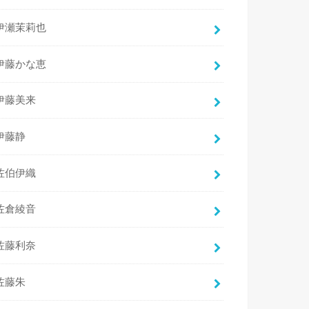
伊瀬茉莉也
伊藤かな恵
伊藤美来
伊藤静
佐伯伊織
佐倉綾音
佐藤利奈
佐藤朱