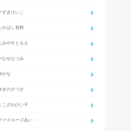
すずきけいこ
たかはし智秋
たみやすともえ
やなせなつみ
ゆかな
ゆきのさつき
よこざわけい子
ファイルーズあい