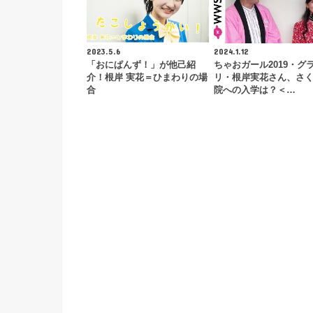
2023.5.6
2024.1.12
「おにぱんず！」が他己紹
ちゃおガール2019・グ
介！根岸 実花＝ひまわりの場
リ・根岸実花さん、さ
合
院への入学は？＜…