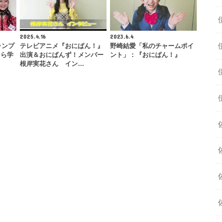
2025.4.16
2023.6.4
ランプ
テレビアニメ『おにぱん！』
野崎結愛「私のチャームポイ
くら学
出演＆おにぱんず！メンバー
ント」：『おにぱん！』
根岸実花さん イン…