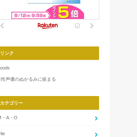
リンク
oods
男性声優のぬかるみに嵌まる
カテゴリー
M・A・O
ile