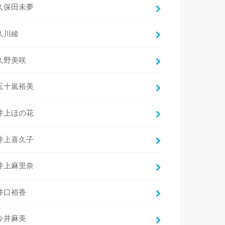
久保田未夢
久川綾
久野美咲
五十嵐裕美
井上ほの花
井上喜久子
井上麻里奈
井口裕香
今井麻美