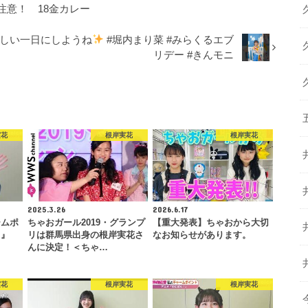
開封注意！ 18金カレー
しい一日にしようね
#堀内まり菜 #みらくるエブ
リデー #きんモニ
実花
根岸実花
根岸実花
2025.3.26
2026.6.17
ームポ
ちゃおガール2019・グランプ
【重大発表】ちゃおから大切
！』
リは群馬県出身の根岸実花さ
なお知らせがあります。
んに決定！＜ちゃ…
実花
根岸実花
根岸実花