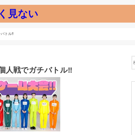
く見ない
チバトル‼
と個人戦でガチバトル‼