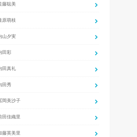
佐藤聡美
佳原萌枝
内山夕実
内田彩
内田真礼
内田秀
冨岡美沙子
前田佳織里
加藤英美里