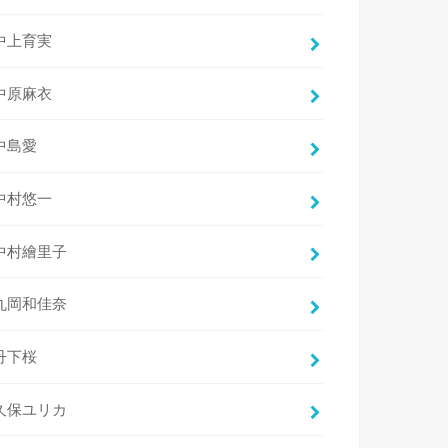
中上育実
中原麻衣
中島愛
中村悠一
中村繪里子
丸岡和佳奈
丹下桜
久保ユリカ