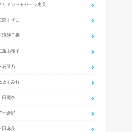
ブリドカットセーラ恵美
三森すずこ
三澤紗千香
三瓶由布子
三石琴乃
上坂すみれ
上田麗奈
下地紫野
下田麻美