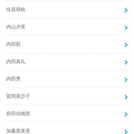
佳原萌枝
内山夕実
内田彩
内田真礼
内田秀
冨岡美沙子
前田佳織里
加藤英美里