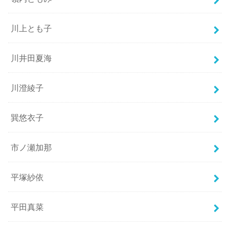
川上とも子
川井田夏海
川澄綾子
巽悠衣子
市ノ瀬加那
平塚紗依
平田真菜