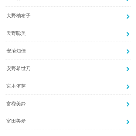
大野柚布子
天野聡美
安済知佳
安野希世乃
宮本侑芽
富樫美鈴
富田美憂