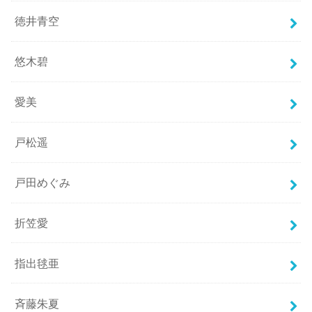
徳井青空
悠木碧
愛美
戸松遥
戸田めぐみ
折笠愛
指出毬亜
斉藤朱夏