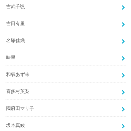
吉武千颯
吉田有里
名塚佳織
味里
和氣あず未
喜多村英梨
國府田マリ子
坂本真綾