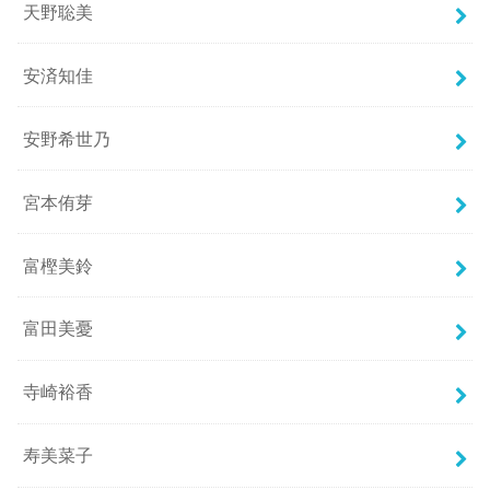
天野聡美
安済知佳
安野希世乃
宮本侑芽
富樫美鈴
富田美憂
寺崎裕香
寿美菜子