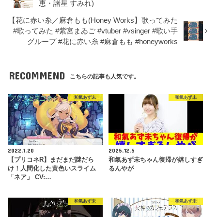
恵・諸星 すみれ)
【花に赤い糸／麻倉もも(Honey Works】歌ってみた
#歌ってみた #紫宮まゐご #vtuber #vsinger #歌い手
グループ #花に赤い糸 #麻倉もも #honeyworks
RECOMMEND
こちらの記事も人気です。
和氣あず未
和氣あず未
2022.1.20
2025.12.5
【プリコネR】まだまだ謎だら
和氣あず未ちゃん復帰が嬉しすぎ
け！人間化した黄色いスライム
るんやが
「ネア」 CV:…
和氣あず未
和氣あず未