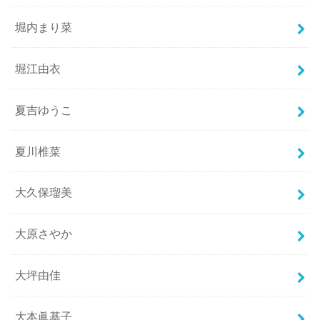
堀内まり菜
堀江由衣
夏吉ゆうこ
夏川椎菜
大久保瑠美
大原さやか
大坪由佳
大本眞基子