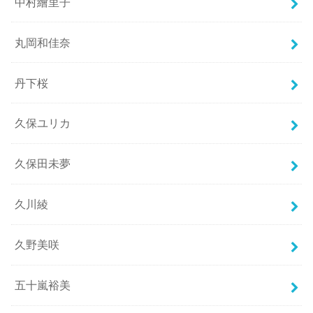
中村繪里子
丸岡和佳奈
丹下桜
久保ユリカ
久保田未夢
久川綾
久野美咲
五十嵐裕美