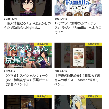
2026.2.14
2024.4.10
「個人情報だろ！」 #よふかしの
TVアニメ『女神のカフェテラ
うた #CalloftheNight #…
ス』 ラジオ「Familia」へようこ
そ！#…
和氣あず未
和氣あず未
2021.8.4
2024.6.14
【ウマ娘】スペシャルウィーク
【声優ASMR紹介】#和氣あず未
（cv：和氣あず未）尻尾ビーン
さんのボイス #asmr #東京リ
【水着イベント】
ベン…
和氣あず未
和氣あず未