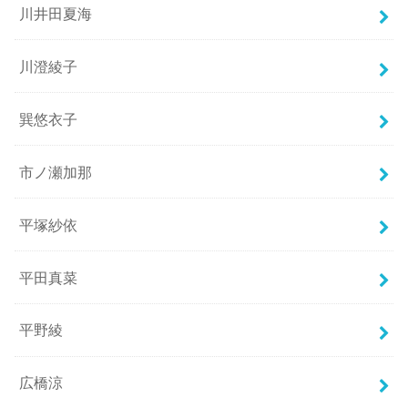
川井田夏海
川澄綾子
巽悠衣子
市ノ瀬加那
平塚紗依
平田真菜
平野綾
広橋涼