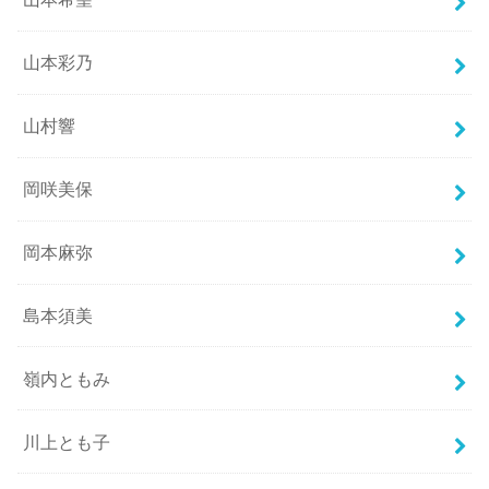
山本彩乃
山村響
岡咲美保
岡本麻弥
島本須美
嶺内ともみ
川上とも子