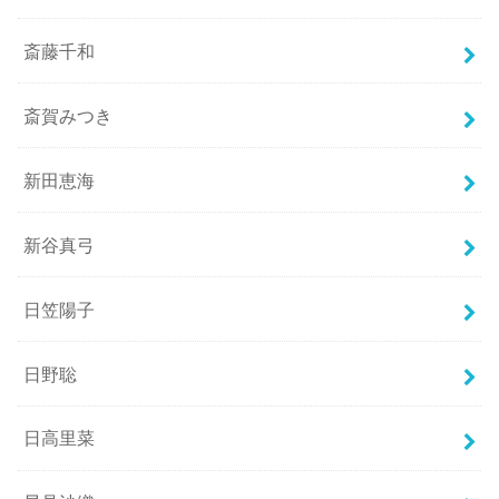
斎藤千和
斎賀みつき
新田恵海
新谷真弓
日笠陽子
日野聡
日高里菜