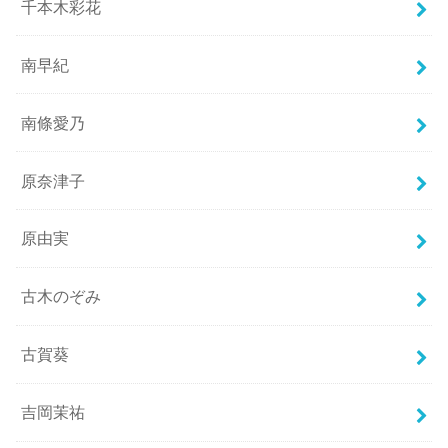
千本木彩花
南早紀
南條愛乃
原奈津子
原由実
古木のぞみ
古賀葵
吉岡茉祐