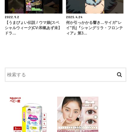
2022.9.2
2025.4.24
【うまぴょい伝説 / ウマ娘(スペ
何か引っかかる響き…サイガ“レ
シャルウィーク)CV:和氣あず未】
イ”氏|『シャングリラ・フロンテ
ドラ…
ィア』第3…