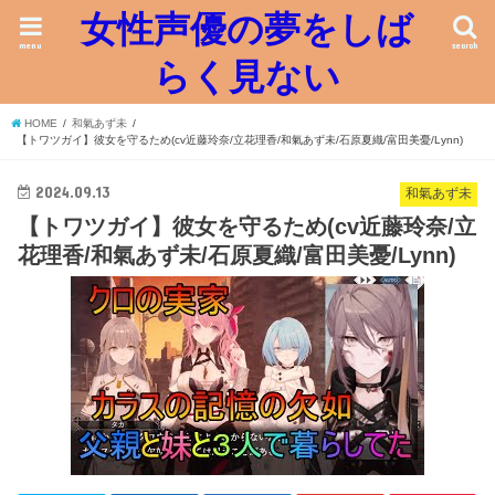
女性声優の夢をしば
menu
search
らく見ない
HOME
和氣あず未
【トワツガイ】彼女を守るため(cv近藤玲奈/立花理香/和氣あず未/石原夏織/富田美憂/Lynn)
2024.09.13
和氣あず未
【トワツガイ】彼女を守るため(cv近藤玲奈/立
花理香/和氣あず未/石原夏織/富田美憂/Lynn)