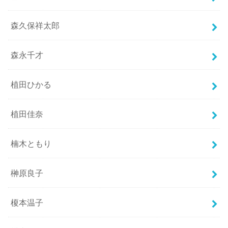
森久保祥太郎
森永千才
植田ひかる
植田佳奈
楠木ともり
榊原良子
榎本温子