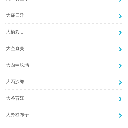
大森日雅
大橋彩香
大空直美
大西亜玖璃
大西沙織
大谷育江
大野柚布子