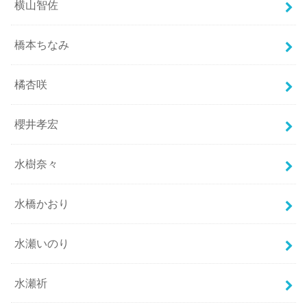
横山智佐
橋本ちなみ
橘杏咲
櫻井孝宏
水樹奈々
水橋かおり
水瀬いのり
水瀬祈