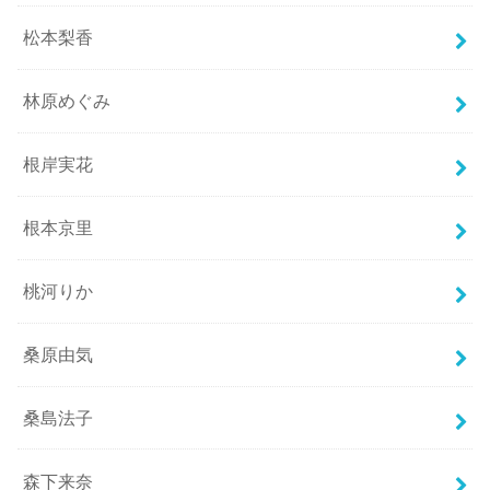
松本梨香
林原めぐみ
根岸実花
根本京里
桃河りか
桑原由気
桑島法子
森下来奈