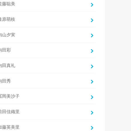
佐藤聡美
佳原萌枝
内山夕実
内田彩
内田真礼
内田秀
冨岡美沙子
前田佳織里
加藤英美里