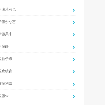
伊瀬茉莉也
伊藤かな恵
伊藤美来
伊藤静
佐伯伊織
佐倉綾音
佐藤利奈
佐藤朱