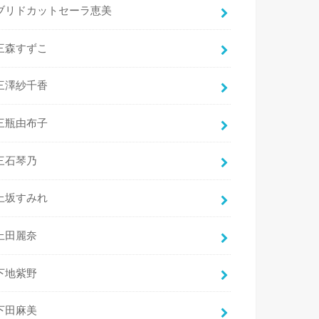
ブリドカットセーラ恵美
三森すずこ
三澤紗千香
三瓶由布子
三石琴乃
上坂すみれ
上田麗奈
下地紫野
下田麻美