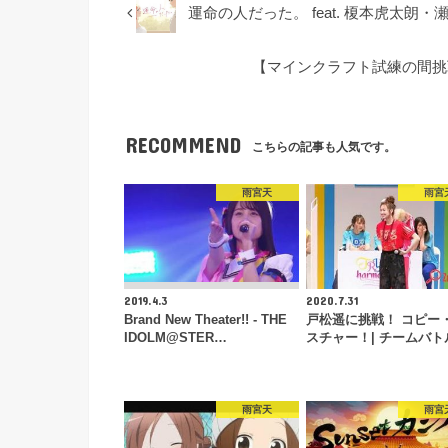
運命の人だった。 feat. 榎本虎太朗・
【マインクラフト試練の間挑
RECOMMEND
こちらの記事も人気です。
雨宮天
雨宮
2019.4.3
2020.7.31
Brand New Theater!! - THE
戸松遥に挑戦！ コピー
IDOLM@STER…
スチャー！| チームバト
雨宮天
雨宮