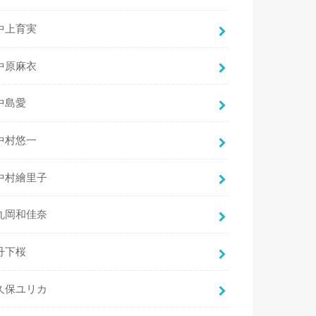
中上育実
中原麻衣
中島愛
中村悠一
中村繪里子
丸岡和佳奈
丹下桜
久保ユリカ