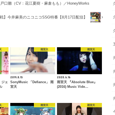
瀬戸口雛（CV：花江夏樹・麻倉もも）／HoneyWorks
戦】今井麻美のニコニコSSG特番【8月17日配信】
天
雨宮天
雨宮天
2019.8.15
2020.6.16
・ジェ
SonyMusic 「Defiance」 雨
雨宮天 『Absolute Blue』
ル
宮天
(2016) Music Vide…
天
雨宮天
雨宮天