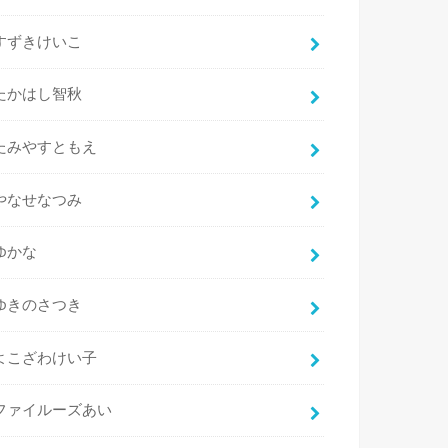
すずきけいこ
たかはし智秋
たみやすともえ
やなせなつみ
ゆかな
ゆきのさつき
よこざわけい子
ファイルーズあい