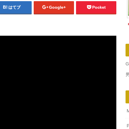
はてブ
Google+
Pocket
G
P