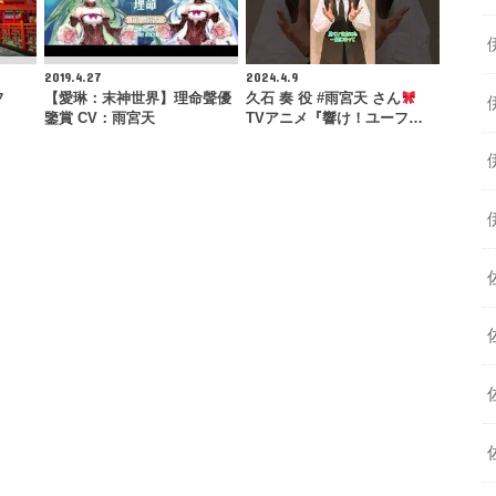
2019.4.27
2024.4.9
フ
【愛琳：末神世界】理命聲優
久石 奏 役 #雨宮天 さん
鑒賞 CV：雨宮天
TVアニメ『響け！ユーフ…