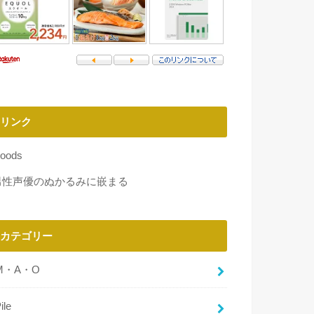
リンク
oods
男性声優のぬかるみに嵌まる
カテゴリー
M・A・O
ile