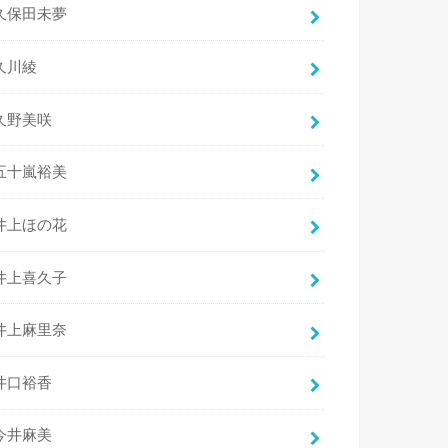
久保田未夢
久川綾
久野美咲
五十嵐裕美
井上ほの花
井上喜久子
井上麻里奈
井口裕香
今井麻美