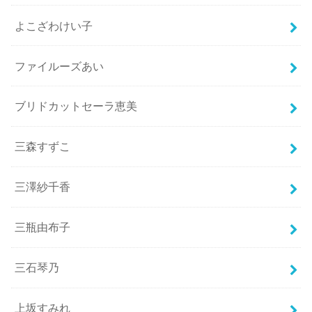
よこざわけい子
ファイルーズあい
ブリドカットセーラ恵美
三森すずこ
三澤紗千香
三瓶由布子
三石琴乃
上坂すみれ