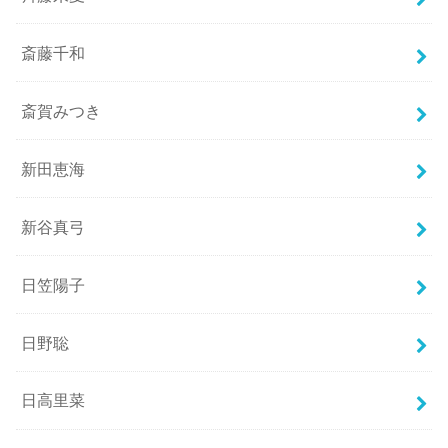
斎藤千和
斎賀みつき
新田恵海
新谷真弓
日笠陽子
日野聡
日高里菜