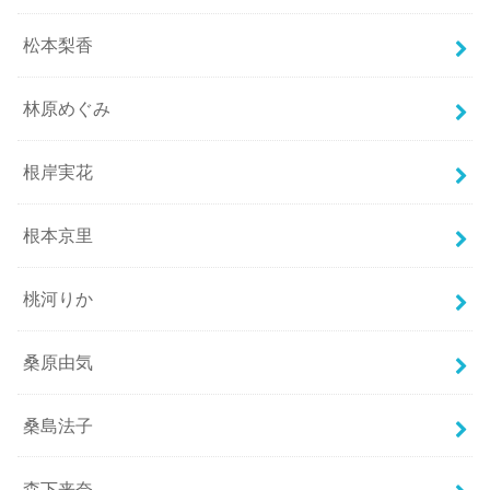
松本梨香
林原めぐみ
根岸実花
根本京里
桃河りか
桑原由気
桑島法子
森下来奈