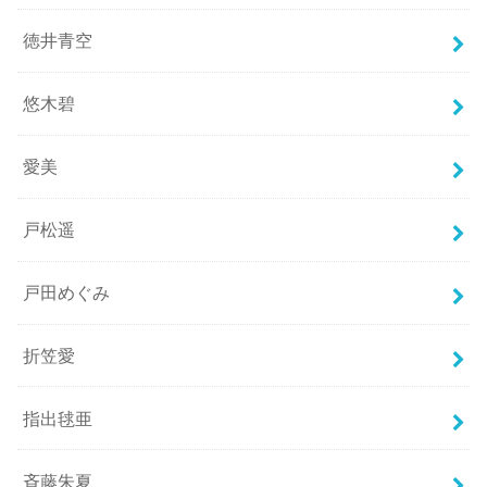
徳井青空
悠木碧
愛美
戸松遥
戸田めぐみ
折笠愛
指出毬亜
斉藤朱夏