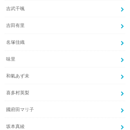
吉武千颯
吉田有里
名塚佳織
味里
和氣あず未
喜多村英梨
國府田マリ子
坂本真綾