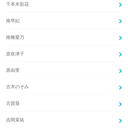
千本木彩花
南早紀
南條愛乃
原奈津子
原由実
古木のぞみ
古賀葵
吉岡茉祐