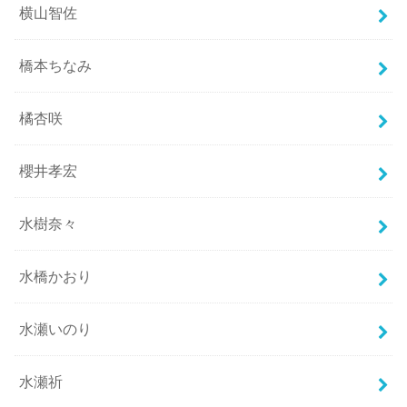
横山智佐
橋本ちなみ
橘杏咲
櫻井孝宏
水樹奈々
水橋かおり
水瀬いのり
水瀬祈