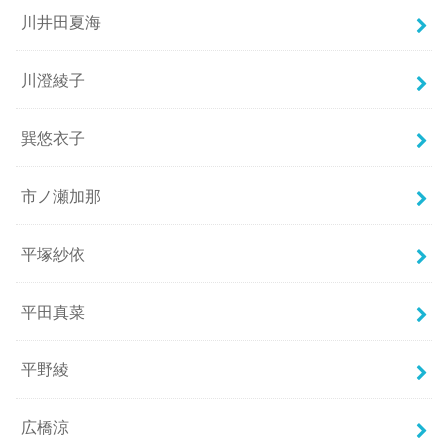
川井田夏海
川澄綾子
巽悠衣子
市ノ瀬加那
平塚紗依
平田真菜
平野綾
広橋涼