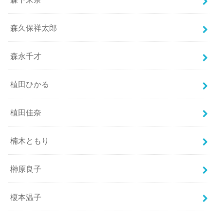
森久保祥太郎
森永千才
植田ひかる
植田佳奈
楠木ともり
榊原良子
榎本温子