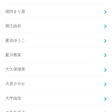
堀内まり菜
堀江由衣
夏吉ゆうこ
夏川椎菜
大久保瑠美
大原さやか
大坪由佳