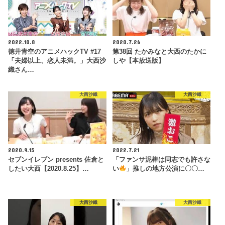
2022.10.8
2020.7.26
徳井青空のアニメハックTV #17
第38回 たかみなと大西のたかに
「夫婦以上、恋人未満。」大西沙
しや【本放送版】
織さん…
大西沙織
大西沙織
2020.9.15
2022.7.21
セブンイレブン presents 佐倉と
「ファンサ泥棒は同志でも許さな
したい大西【2020.8.25】…
い
」推しの地方公演に〇〇…
大西沙織
大西沙織