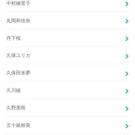
中村繪里子
丸岡和佳奈
丹下桜
久保ユリカ
久保田未夢
久川綾
久野美咲
五十嵐裕美