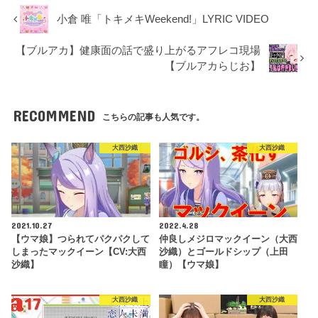
小倉 唯「トキメキWeekend!」LYRIC VIDEO
【ブルアカ】健康面の話で盛り上がるアフレコ現場
【ブルアカらじお】
RECOMMEND
こちらの記事も人気です。
大西沙織
大西沙織
2021.10.27
2022.4.28
【ウマ娘】つられてパクパクして
仲良しメジロマックイーン（大西
しまったマックイーン【CV:大西
沙織）とゴールドシップ（上田
沙織】
瞳）【ウマ娘】
大西沙織
大西沙織