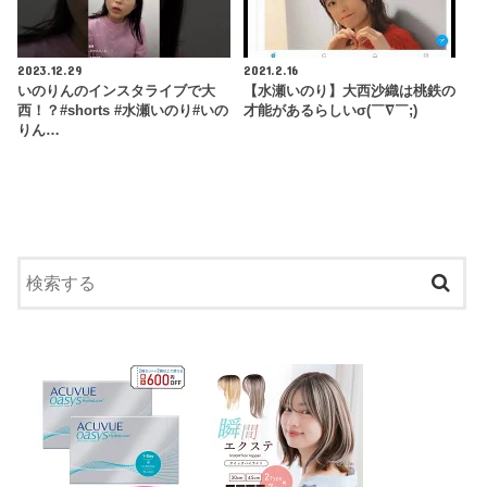
2023.12.29
2021.2.16
いのりんのインスタライブで大
【水瀬いのり】大西沙織は桃鉄の
西！？#shorts #水瀬いのり#いの
才能があるらしいσ(￣∇￣;)
りん…