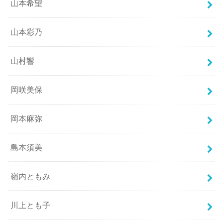
山本希望
山本彩乃
山村響
岡咲美保
岡本麻弥
島本須美
嶺内ともみ
川上とも子