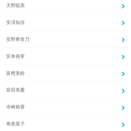
天野聡美
安済知佳
安野希世乃
宮本侑芽
富樫美鈴
富田美憂
寺崎裕香
寿美菜子