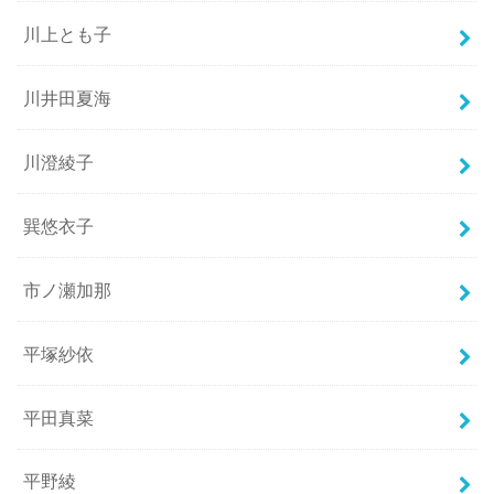
川上とも子
川井田夏海
川澄綾子
巽悠衣子
市ノ瀬加那
平塚紗依
平田真菜
平野綾