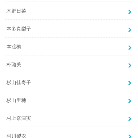
木野日菜
本多真梨子
本渡楓
朴璐美
杉山佳寿子
杉山里穂
村上奈津実
村川梨衣