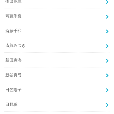
指出毬亜
斉藤朱夏
斎藤千和
斎賀みつき
新田恵海
新谷真弓
日笠陽子
日野聡