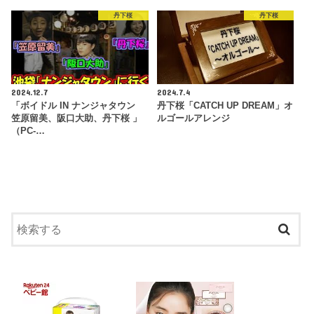
丹下桜
丹下桜
2024.12.7
2024.7.4
「ボイドル IN ナンジャタウン
丹下桜「CATCH UP DREAM」オ
笠原留美、阪口大助、丹下桜 」
ルゴールアレンジ
（PC-…