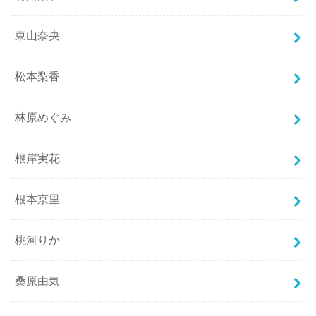
東山奈央
松本梨香
林原めぐみ
根岸実花
根本京里
桃河りか
桑原由気