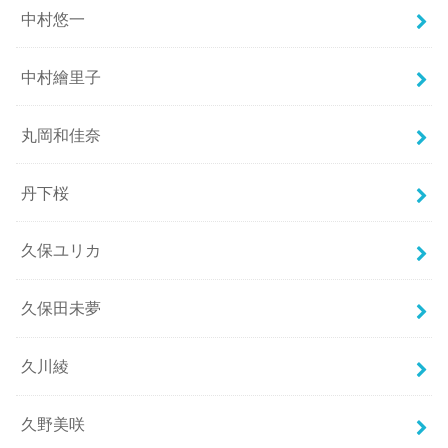
中村悠一
中村繪里子
丸岡和佳奈
丹下桜
久保ユリカ
久保田未夢
久川綾
久野美咲