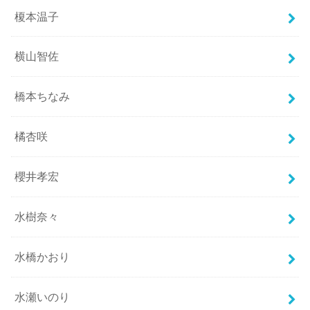
榎本温子
横山智佐
橋本ちなみ
橘杏咲
櫻井孝宏
水樹奈々
水橋かおり
水瀬いのり