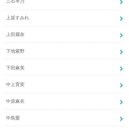
三石琴乃
上坂すみれ
上田麗奈
下地紫野
下田麻美
中上育実
中原麻衣
中島愛