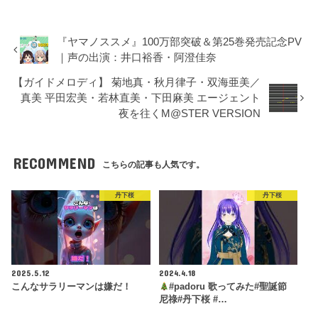
『ヤマノススメ』100万部突破＆第25巻発売記念PV
｜声の出演：井口裕香・阿澄佳奈
【ガイドメロディ】 菊地真・秋月律子・双海亜美／
真美 平田宏美・若林直美・下田麻美 エージェント
夜を往くM@STER VERSION
RECOMMEND
こちらの記事も人気です。
丹下桜
丹下桜
2025.5.12
2024.4.18
こんなサラリーマンは嫌だ！
#padoru 歌ってみた#聖誕節
尼祿#丹下桜 #…