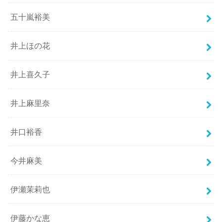
五十嵐裕美
井上ほの花
井上喜久子
井上麻里奈
井口裕香
今井麻美
伊瀬茉莉也
伊藤かな恵