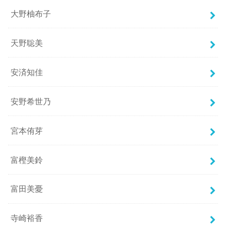
大野柚布子
天野聡美
安済知佳
安野希世乃
宮本侑芽
富樫美鈴
富田美憂
寺崎裕香