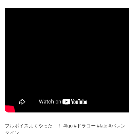
フルボイスよくやった！！ #fgo #ドラコー #fate #バレン
タイン.