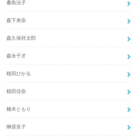
桑島法子
森下来奈
森久保祥太郎
森永千才
植田ひかる
植田佳奈
楠木ともり
榊原良子