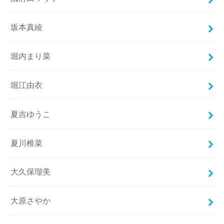
坂本真綾
堀内まり菜
堀江由衣
夏吉ゆうこ
夏川椎菜
大久保瑠美
大原さやか