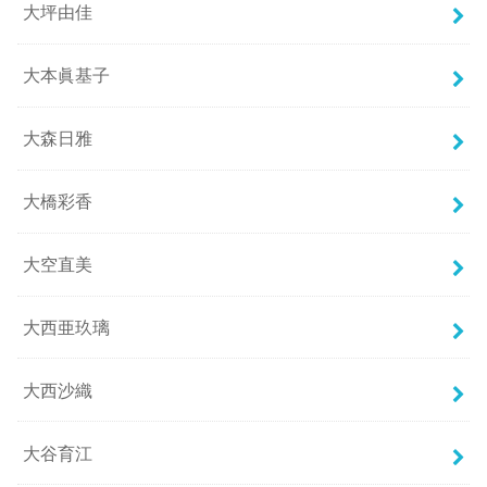
大坪由佳
大本眞基子
大森日雅
大橋彩香
大空直美
大西亜玖璃
大西沙織
大谷育江