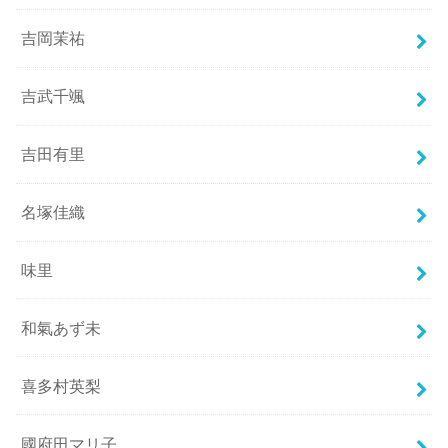
吉岡茉祐
吉武千颯
吉田有里
名塚佳織
味里
和氣あず未
喜多村英梨
國府田マリ子