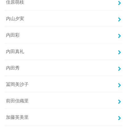
佳原萌枝
内山夕実
内田彩
内田真礼
内田秀
冨岡美沙子
前田佳織里
加藤英美里