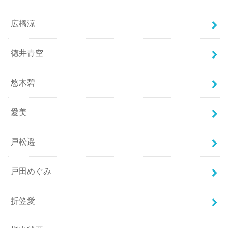
広橋涼
徳井青空
悠木碧
愛美
戸松遥
戸田めぐみ
折笠愛