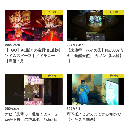
丹下桜
丹下桜
2023.9.10
2024.2.27
【FGO】AC版との宝具演出比較
【未獲得・ボイス①】No.5807☆
ソドムズビースト／ドラコー
６『覚醒天使』 カノン【Lv.極】
【声優：丹…
《…
丹下桜
丹下桜
2024.6.4
2024.4.6
ナビ「先輩っ！道違うよ～！」
丹下桜／じぶんにできる何かで
cv丹下桜 の声真似 #shorts
【うたスキ動画】