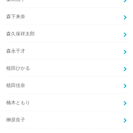
森下来奈
森久保祥太郎
森永千才
植田ひかる
植田佳奈
楠木ともり
榊原良子