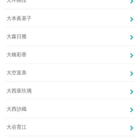
大坪由佳
大本眞基子
大森日雅
大橋彩香
大空直美
大西亜玖璃
大西沙織
大谷育江