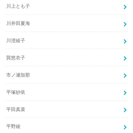
川上とも子
川井田夏海
川澄綾子
巽悠衣子
市ノ瀬加那
平塚紗依
平田真菜
平野綾