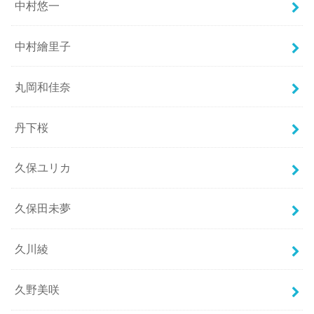
中村悠一
中村繪里子
丸岡和佳奈
丹下桜
久保ユリカ
久保田未夢
久川綾
久野美咲