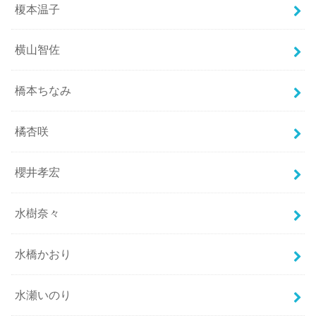
榎本温子
横山智佐
橋本ちなみ
橘杏咲
櫻井孝宏
水樹奈々
水橋かおり
水瀬いのり