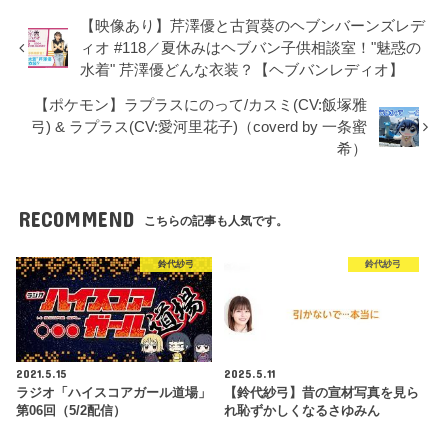
【映像あり】芹澤優と古賀葵のヘブンバーンズレデ
ィオ #118／夏休みはヘブバン子供相談室！"魅惑の
水着" 芹澤優どんな衣装？【ヘブバンレディオ】
【ポケモン】ラプラスにのって/カスミ(CV:飯塚雅
弓) & ラプラス(CV:愛河里花子)（coverd by 一条蜜
希）
RECOMMEND
こちらの記事も人気です。
鈴代紗弓
鈴代紗弓
2021.5.15
2025.5.11
ラジオ「ハイスコアガール道場」
【鈴代紗弓】昔の宣材写真を見ら
第06回（5/2配信）
れ恥ずかしくなるさゆみん