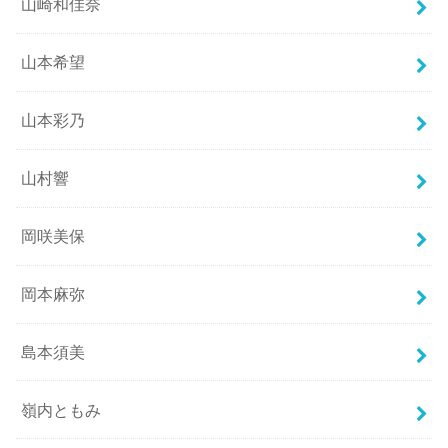
山崎和佳奈
山本希望
山本彩乃
山村響
岡咲美保
岡本麻弥
島本須美
嶺内ともみ