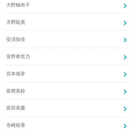
大野柚布子
天野聡美
安済知佳
安野希世乃
宮本侑芽
富樫美鈴
富田美憂
寺崎裕香