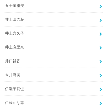
五十嵐裕美
井上ほの花
井上喜久子
井上麻里奈
井口裕香
今井麻美
伊瀬茉莉也
伊藤かな恵