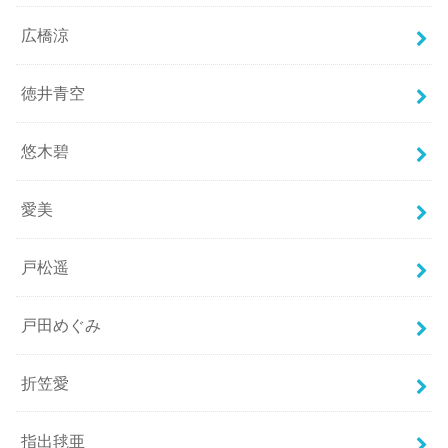
広橋涼
徳井青空
悠木碧
愛美
戸松遥
戸田めぐみ
折笠愛
指出毬亜