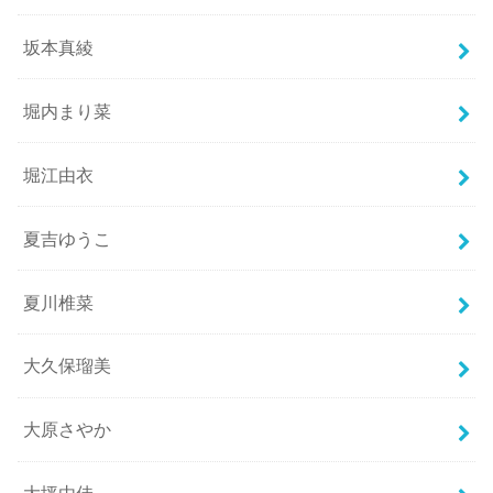
坂本真綾
堀内まり菜
堀江由衣
夏吉ゆうこ
夏川椎菜
大久保瑠美
大原さやか