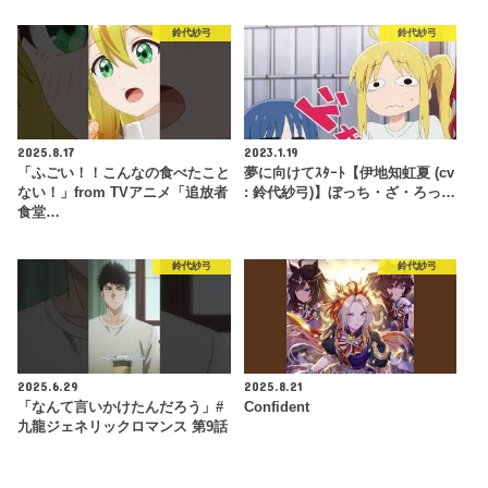
鈴代紗弓
鈴代紗弓
2025.8.17
2023.1.19
「ふごい！！こんなの食べたこと
夢に向けてｽﾀｰﾄ【伊地知虹夏 (cv
ない！」from TVアニメ「追放者
: 鈴代紗弓)】ぼっち・ざ・ろっ…
食堂…
鈴代紗弓
鈴代紗弓
2025.6.29
2025.8.21
「なんて言いかけたんだろう」#
Confident
九龍ジェネリックロマンス 第9話