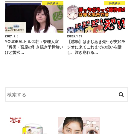
鈴代紗弓
鈴代紗弓
2021.7.6
2023.1.31
YOUDEALヒルズ荘：管理人室
【感動】はまじあき先生が突如ラ
「稗田・宮原の引き続き予算無い
ジオに来てこれまでの想いを話
けど贅沢…
し、泣き崩れる…