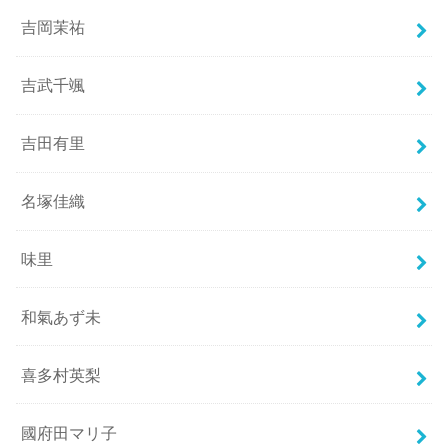
吉岡茉祐
吉武千颯
吉田有里
名塚佳織
味里
和氣あず未
喜多村英梨
國府田マリ子