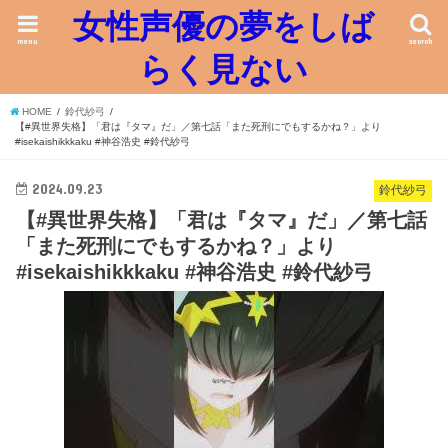
女性声優の夢をしば
menu
search
らく見ない
HOME
鈴代紗弓
【#異世界失格】「君は『タマ』だ」／第七話「また死刑にでもするかね？」より
#isekaishikkkaku #神谷浩史 #鈴代紗弓
2024.09.23
鈴代紗弓
【#異世界失格】「君は『タマ』だ」／第七話
「また死刑にでもするかね？」より
#isekaishikkkaku #神谷浩史 #鈴代紗弓