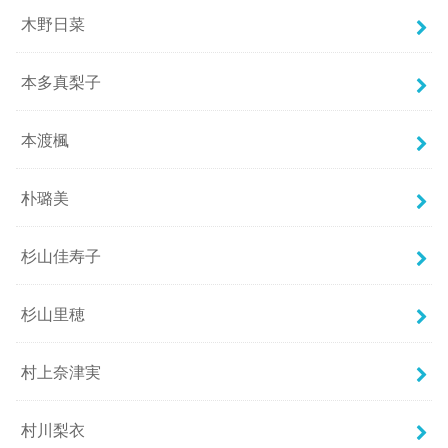
木野日菜
本多真梨子
本渡楓
朴璐美
杉山佳寿子
杉山里穂
村上奈津実
村川梨衣