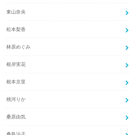
東山奈央
松本梨香
林原めぐみ
根岸実花
根本京里
桃河りか
桑原由気
桑島法子