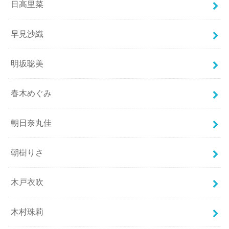
日高里菜
早見沙織
明坂聡美
春木めぐみ
朝日奈丸佳
朝樹りさ
木戸衣吹
木村珠莉