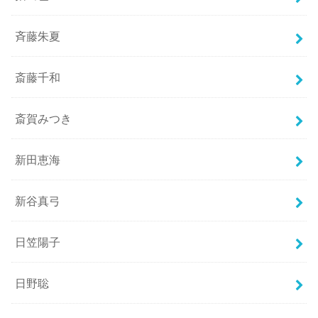
斉藤朱夏
斎藤千和
斎賀みつき
新田恵海
新谷真弓
日笠陽子
日野聡