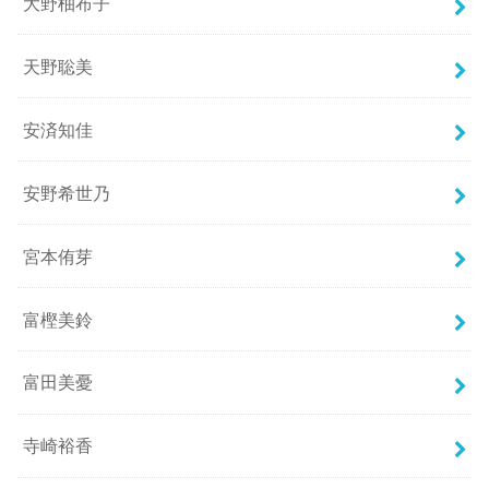
大野柚布子
天野聡美
安済知佳
安野希世乃
宮本侑芽
富樫美鈴
富田美憂
寺崎裕香