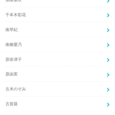
千本木彩花
南早紀
南條愛乃
原奈津子
原由実
古木のぞみ
古賀葵