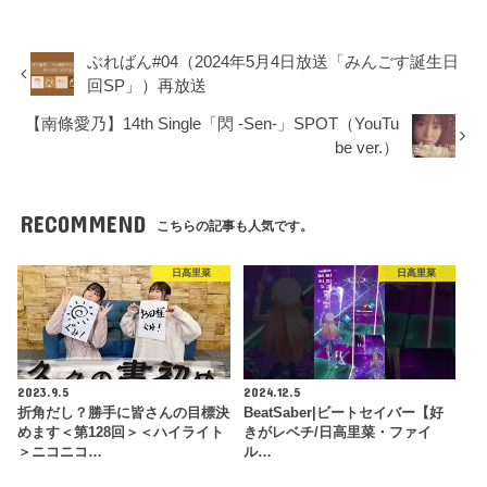
ぶればん#04（2024年5月4日放送「みんごす誕生日
回SP」）再放送
【南條愛乃】14th Single「閃 -Sen-」SPOT（YouTu
be ver.）
RECOMMEND
こちらの記事も人気です。
日高里菜
日高里菜
2023.9.5
2024.12.5
折角だし？勝手に皆さんの目標決
BeatSaber|ビートセイバー​​【好
めます＜第128回＞＜ハイライト
きがレベチ/日高里菜・ファイ
＞ニコニコ…
ル…