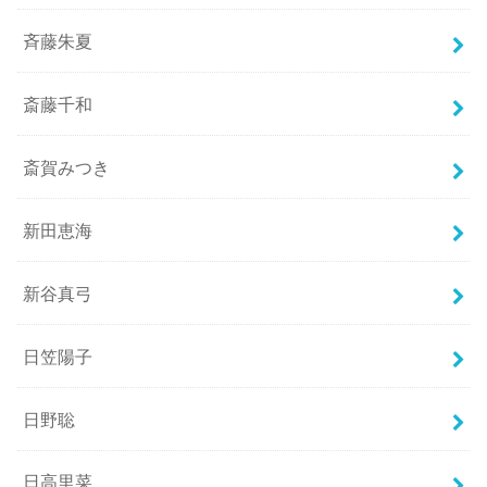
斉藤朱夏
斎藤千和
斎賀みつき
新田恵海
新谷真弓
日笠陽子
日野聡
日高里菜