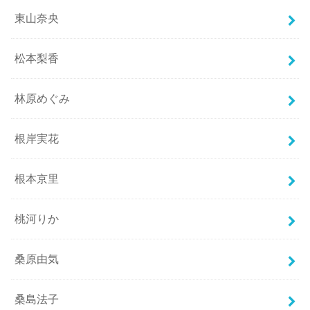
東山奈央
松本梨香
林原めぐみ
根岸実花
根本京里
桃河りか
桑原由気
桑島法子