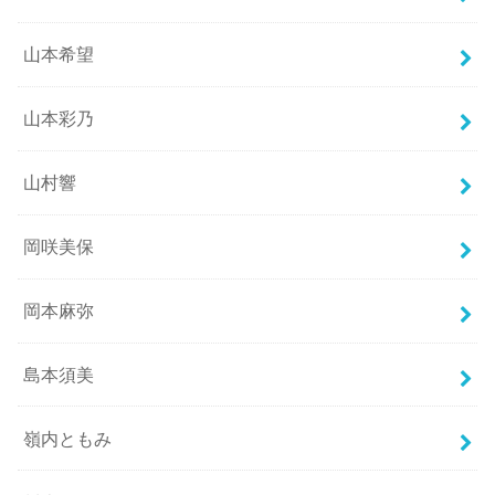
山本希望
山本彩乃
山村響
岡咲美保
岡本麻弥
島本須美
嶺内ともみ