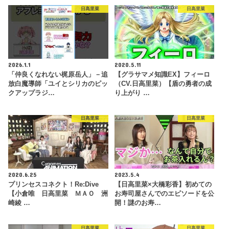
日高里菜
日高里菜
2026.1.1
2020.5.11
「仲良くなれない梶原岳人」－追
【グラサマメ知識EX】フィーロ
放白魔導師「ユイとシリカのピッ
（CV.日高里菜）【盾の勇者の成
クアップラジ…
り上がり …
日高里菜
日高里菜
2020.6.25
2023.5.4
プリンセスコネクト！Re:Dive
【日高里菜×大橋彩香】初めての
【小倉唯 日高里菜 ＭＡＯ 洲
お寿司屋さんでのエピソードを公
崎綾 …
開！謎のお寿…
日高里菜
日高里菜