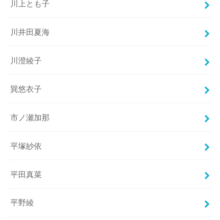
川上とも子
川井田夏海
川澄綾子
巽悠衣子
市ノ瀬加那
平塚紗依
平田真菜
平野綾