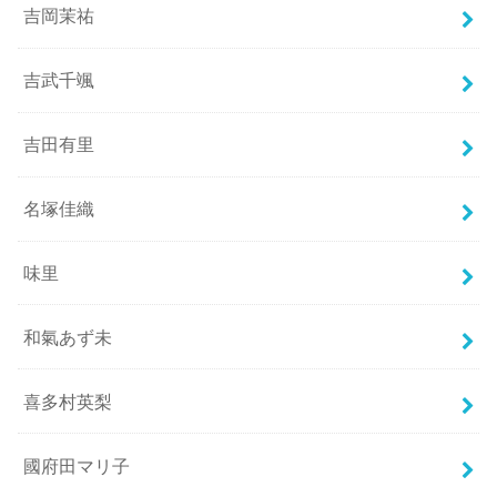
吉岡茉祐
吉武千颯
吉田有里
名塚佳織
味里
和氣あず未
喜多村英梨
國府田マリ子