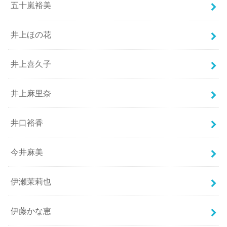
五十嵐裕美
井上ほの花
井上喜久子
井上麻里奈
井口裕香
今井麻美
伊瀬茉莉也
伊藤かな恵