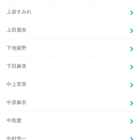
上坂すみれ
上田麗奈
下地紫野
下田麻美
中上育実
中原麻衣
中島愛
中村悠一