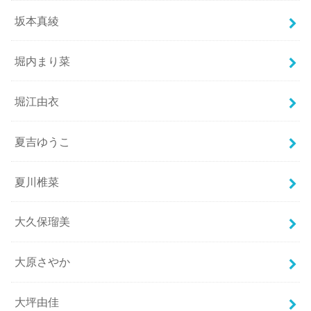
坂本真綾
堀内まり菜
堀江由衣
夏吉ゆうこ
夏川椎菜
大久保瑠美
大原さやか
大坪由佳