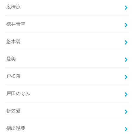
広橋涼
徳井青空
悠木碧
愛美
戸松遥
戸田めぐみ
折笠愛
指出毬亜