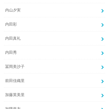
内山夕実
内田彩
内田真礼
内田秀
冨岡美沙子
前田佳織里
加藤英美里
加隈亜衣