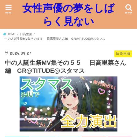
女性声優の夢をしば
menu
search
らく見ない
HOME
日高里菜
中の人誕生祭MV集その５５ 日高里菜さん編 GR@TITUDE@スタマス
2024.09.27
日高里菜
中の人誕生祭MV集その５５ 日高里菜さん
編 GR@TITUDE@スタマス