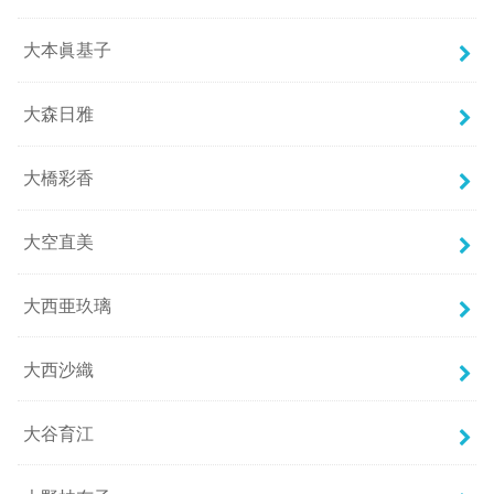
大本眞基子
大森日雅
大橋彩香
大空直美
大西亜玖璃
大西沙織
大谷育江