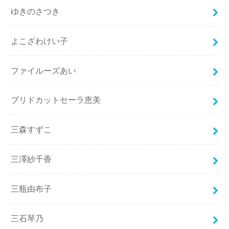
ゆきのさつき
よこざわけい子
ファイルーズあい
ブリドカットセーラ恵美
三森すずこ
三澤紗千香
三瓶由布子
三石琴乃