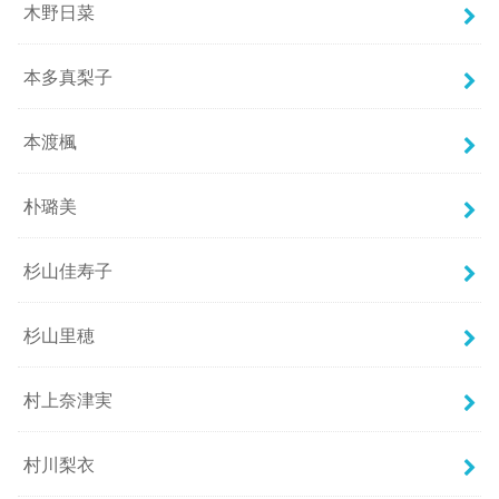
木野日菜
本多真梨子
本渡楓
朴璐美
杉山佳寿子
杉山里穂
村上奈津実
村川梨衣